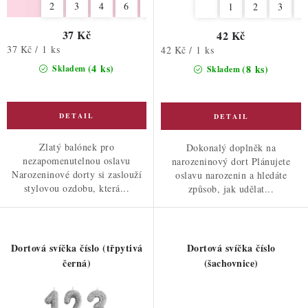
2
3
4
6
7
8
9
1
2
3
4
37 Kč
42 Kč
Měrná
37 Kč / 1 ks
Měrná
42 Kč / 1 ks
cena:
cena:
(4 ks)
(8 ks)
Skladem
Skladem
Zlatý balónek pro
Dokonalý doplněk na
nezapomenutelnou oslavu
narozeninový dort Plánujete
Narozeninové dorty si zaslouží
oslavu narozenin a hledáte
stylovou ozdobu, která...
způsob, jak udělat...
Dortová svíčka číslo (třpytivá
Dortová svíčka číslo
černá)
(šachovnice)