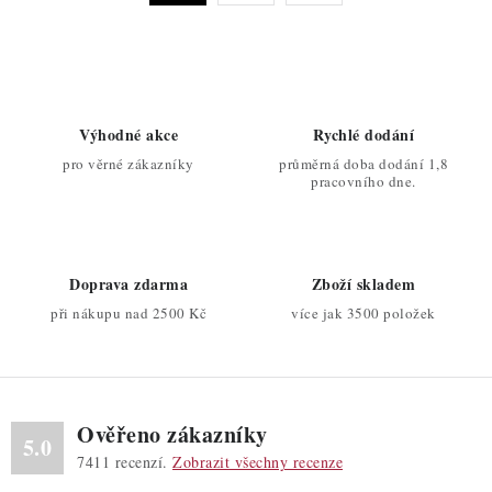
a
r
c
á
n
í
k
p
o
r
Výhodné akce
Rychlé dodání
v
v
pro věrné zákazníky
průměrná doba dodání 1,8
á
k
pracovního dne.
n
y
í
v
ý
Doprava zdarma
Zboží skladem
p
při nákupu nad 2500 Kč
více jak 3500 položek
i
s
u
Ověřeno zákazníky
5.0
7411
recenzí.
Zobrazit všechny recenze