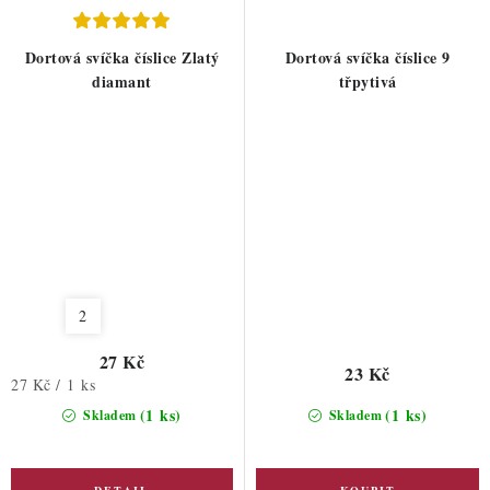
Dortová svíčka číslice Zlatý
Dortová svíčka číslice 9
diamant
třpytivá
2
27 Kč
23 Kč
Měrná
27 Kč / 1 ks
cena:
(1 ks)
(1 ks)
Skladem
Skladem