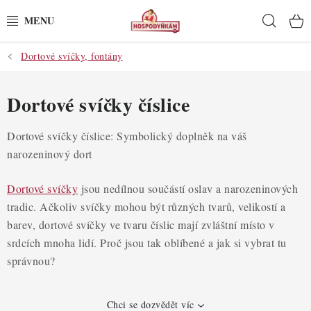
Přejít
Hleda
na
obsah
Dortové svíčky, fontány
POTŘEBY
POMŮCKY
Dortové svíčky číslice
SUROVINY
Dortové svíčky číslice: Symbolický doplněk na váš
narozeninový dort
DEKORACE
Dortové svíčky
jsou nedílnou součástí oslav a narozeninových
PRO OSLAVY
tradic. Ačkoliv svíčky mohou být různých tvarů, velikostí a
barev, dortové svíčky ve tvaru číslic mají zvláštní místo v
DO KUCHYNĚ
srdcích mnoha lidí. Proč jsou tak oblíbené a jak si vybrat tu
správnou?
POCHUTINY
Chci se dozvědět víc