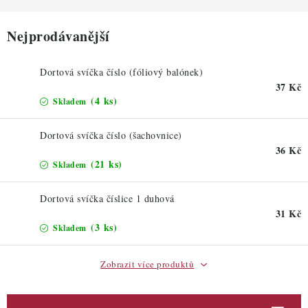
ZDRAVÉ PEČENÍ
Nejprodávanější
DÁRKOVÉ POUKAZY
TÉMATICKÉ PRODUKTY
Dortová svíčka číslo (fóliový balónek)
37 Kč
(4 ks)
Skladem
PROFI BALENÍ
Dortová svíčka číslo (šachovnice)
NOVÉ ZBOŽÍ
36 Kč
(21 ks)
Skladem
ZNAČKY
Dortová svíčka číslice 1 duhová
31 Kč
Nepřevzetí zásilky na dobírku
Obchodní podmínky
(3 ks)
Skladem
Hodnocení obchodu
Blog
Moje objednávka
Podmínky ochrany osobních údajů
Zobrazit více produktů