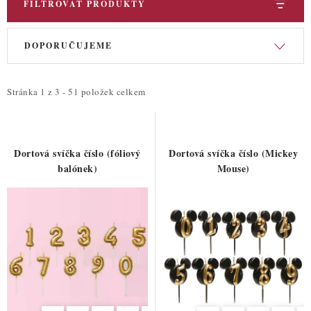
FILTROVAT PRODUKTY
V
Ř
DOPORUČUJEME
ý
a
p
z
i
e
Stránka
1
z
3
-
51
položek celkem
s
n
p
í
r
p
Dortová svíčka číslo (fóliový
Dortová svíčka číslo (Mickey
o
r
balónek)
Mouse)
d
o
u
d
k
u
t
k
ů
t
ů