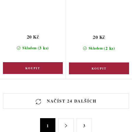
20 Kč
20 Kč
(3 ks)
(2 ks)
Skladem
Skladem
O
NAČÍST 24 DALŠÍCH
v
l
á
S
d
1
3
t