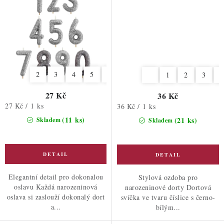
2
3
4
5
6
7
8
9
1
2
3
4
27 Kč
36 Kč
Měrná
27 Kč / 1 ks
Měrná
36 Kč / 1 ks
cena:
cena:
(11 ks)
(21 ks)
Skladem
Skladem
Elegantní detail pro dokonalou
Stylová ozdoba pro
oslavu Každá narozeninová
narozeninové dorty Dortová
oslava si zaslouží dokonalý dort
svíčka ve tvaru číslice s černo-
a...
bílým...