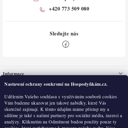
+420 773 509 080
Z
á
Informace
p
a
Nastavení ochrany soukromí na Hospodyňkám.cz.
Nepřevzetí zásilky na dobírku
O nás
t
Obchodní podmínky
Udělením Vašeho souhlasu s využíváním souborů cookies
í
Historie
O nákupu
Vám budeme ukazovat jen takové nabídky, které Vás
Hodnocení obchodu
skutečně zajímají. K těmto údajům máme přístup my a
Kontakty
Reklamace a vratky
sdílíme je také s našimi partnery pro sociální média, inzerci a
Blog
analýzy. Kliknutím na Odmítnout budou použity pouze ty
cookies, které potřebujeme k provozu našeho webu. Více
Moje objednávka
Výdejní místa