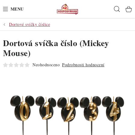
Přejít
Hleda
na
obsah
Dortové svíčky číslice
POTŘEBY
Dortová svíčka číslo (Mickey
POMŮCKY
Mouse)
SUROVINY
Neohodnoceno
Podrobnosti hodnocení
DEKORACE
PRO OSLAVY
DO KUCHYNĚ
POCHUTINY