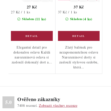
27 Kč
37 Kč
Měrná
Měrná
27 Kč / 1 ks
37 Kč / 1 ks
cena:
cena:
(11 ks)
(4 ks)
Skladem
Skladem
Elegantní detail pro
Zlatý balónek pro
dokonalou oslavu Každá
nezapomenutelnou oslavu
narozeninová oslava si
Narozeninové dorty si
zaslouží dokonalý dort a...
zaslouží stylovou ozdobu,
která...
Ověřeno zákazníky
5.0
7408
recenzí.
Zobrazit všechny recenze