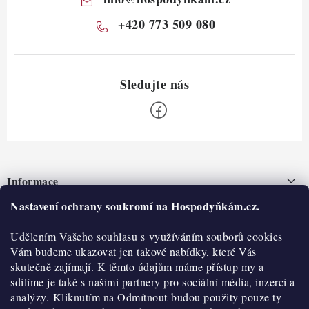
+420 773 509 080
Z
á
Informace
p
a
Nastavení ochrany soukromí na Hospodyňkám.cz.
Nepřevzetí zásilky na dobírku
O nás
t
Obchodní podmínky
Udělením Vašeho souhlasu s využíváním souborů cookies
í
Historie
O nákupu
Vám budeme ukazovat jen takové nabídky, které Vás
Hodnocení obchodu
skutečně zajímají. K těmto údajům máme přístup my a
Kontakty
Reklamace a vratky
sdílíme je také s našimi partnery pro sociální média, inzerci a
Blog
analýzy. Kliknutím na Odmítnout budou použity pouze ty