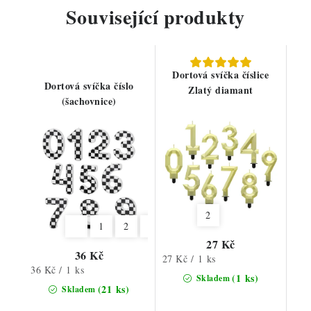
Související produkty
Dortová svíčka číslice
Dortová svíčka číslo
Zlatý diamant
(šachovnice)
2
1
2
3
4
5
6
7
8
9
27 Kč
36 Kč
Měrná
27 Kč / 1 ks
Měrná
36 Kč / 1 ks
cena:
(1 ks)
Skladem
cena:
(21 ks)
Skladem