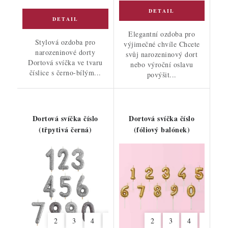
Elegantní ozdoba pro
Stylová ozdoba pro
výjimečné chvíle Chcete
narozeninové dorty
svůj narozeninový dort
Dortová svíčka ve tvaru
nebo výroční oslavu
číslice s černo-bílým...
povýšit...
Dortová svíčka číslo
Dortová svíčka číslo
(třpytivá černá)
(fóliový balónek)
2
3
4
5
6
7
2
8
3
9
4
6
7