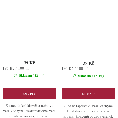
39 Kč
39 Kč
Měrná
195 Kč / 100 ml
Měrná
195 Kč / 100 ml
cena:
cena:
(22 ks)
(12 ks)
Skladem
Skladem
Esence čokoládového nebe ve
Sladké tajemství vaší kuchyně
vaší kuchyni Představujeme vám
Představujeme karamelové
čokoládové aroma, klíčovou...
aroma, koncentrovanou esenci,