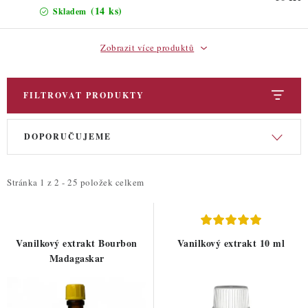
(14 ks)
Skladem
Zobrazit více produktů
FILTROVAT PRODUKTY
V
Ř
DOPORUČUJEME
ý
a
p
z
i
e
Stránka
1
z
2
-
25
položek celkem
s
n
p
í
r
p
Vanilkový extrakt Bourbon
Vanilkový extrakt 10 ml
o
r
Madagaskar
d
o
u
d