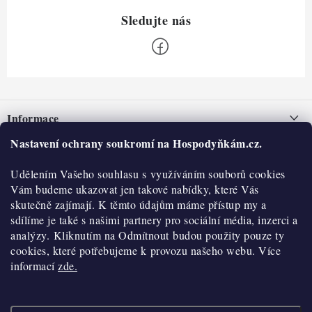
Z
á
Informace
p
a
Nastavení ochrany soukromí na Hospodyňkám.cz.
Nepřevzetí zásilky na dobírku
O nás
t
Obchodní podmínky
Udělením Vašeho souhlasu s využíváním souborů cookies
í
Historie
O nákupu
Vám budeme ukazovat jen takové nabídky, které Vás
Hodnocení obchodu
skutečně zajímají. K těmto údajům máme přístup my a
Kontakty
Reklamace a vratky
sdílíme je také s našimi partnery pro sociální média, inzerci a
Blog
analýzy. Kliknutím na Odmítnout budou použity pouze ty
cookies, které potřebujeme k provozu našeho webu. Více
Moje objednávka
Výdejní místa
informací
zde.
Podmínky ochrany osobních údajů
Cookies