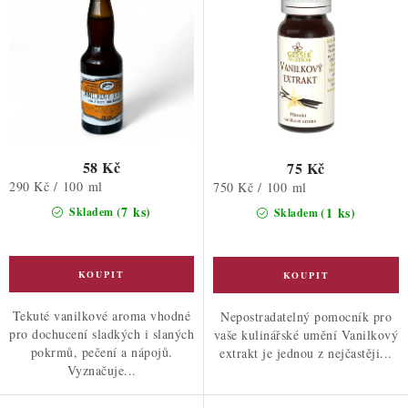
k
u
t
k
ů
t
ů
58 Kč
75 Kč
Měrná
290 Kč / 100 ml
Měrná
750 Kč / 100 ml
cena:
cena:
(7 ks)
(1 ks)
Skladem
Skladem
Tekuté vanilkové aroma vhodné
Nepostradatelný pomocník pro
pro dochucení sladkých i slaných
vaše kulinářské umění Vanilkový
pokrmů, pečení a nápojů.
extrakt je jednou z nejčastěji...
Vyznačuje...