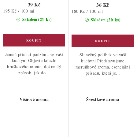
39 Kč
36 Kč
Měrná
195 Kč / 100 ml
Měrná
180 Kč / 100 ml
cena:
cena:
(21 ks)
(20 ks)
Skladem
Skladem
Jemná příchuť podzimu ve vaší
Slunečný polibek ve vaší
kuchyni Objevte kouzlo
kuchyni Představujeme
hruškového aroma, dokonalý
meruňkové aroma, esenciální
způsob, jak do...
přísadu, která je...
Višňové aroma
Švestkové aroma