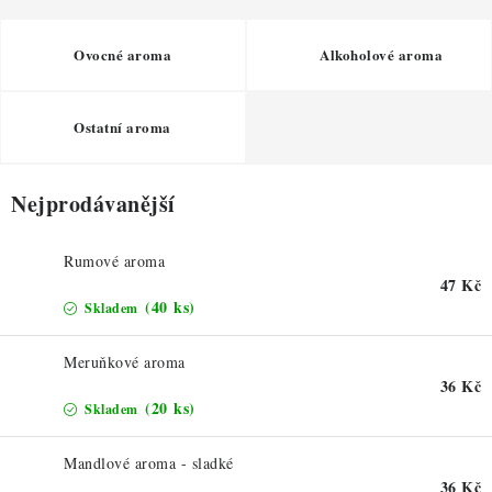
ZDRAVÉ PEČENÍ
Ovocné aroma
Alkoholové aroma
DÁRKOVÉ POUKAZY
TÉMATICKÉ PRODUKTY
Ostatní aroma
PROFI BALENÍ
Nejprodávanější
NOVÉ ZBOŽÍ
Rumové aroma
47 Kč
ZNAČKY
(40 ks)
Skladem
Nepřevzetí zásilky na dobírku
Obchodní podmínky
Meruňkové aroma
Hodnocení obchodu
Blog
Moje objednávka
36 Kč
(20 ks)
Skladem
Podmínky ochrany osobních údajů
Mandlové aroma - sladké
36 Kč