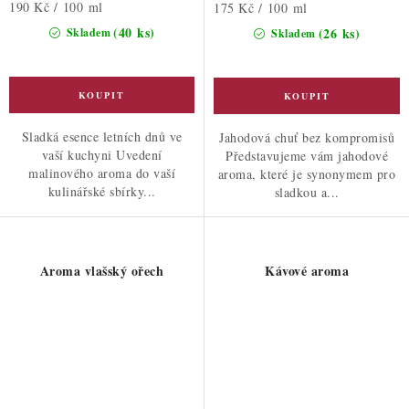
Měrná
190 Kč / 100 ml
Měrná
175 Kč / 100 ml
cena:
cena:
(40 ks)
(26 ks)
Skladem
Skladem
Sladká esence letních dnů ve
Jahodová chuť bez kompromisů
vaší kuchyni Uvedení
Představujeme vám jahodové
malinového aroma do vaší
aroma, které je synonymem pro
kulinářské sbírky...
sladkou a...
Aroma vlašský ořech
Kávové aroma