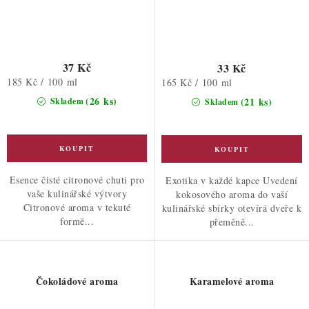
37 Kč
33 Kč
Měrná
185 Kč / 100 ml
Měrná
165 Kč / 100 ml
cena:
cena:
(26 ks)
(21 ks)
Skladem
Skladem
Esence čisté citronové chuti pro
Exotika v každé kapce Uvedení
vaše kulinářské výtvory
kokosového aroma do vaší
Citronové aroma v tekuté
kulinářské sbírky otevírá dveře k
formě...
přeměně...
Čokoládové aroma
Karamelové aroma