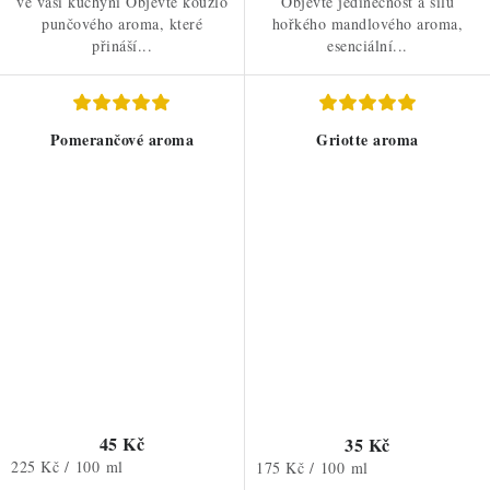
ve vaší kuchyni Objevte kouzlo
Objevte jedinečnost a sílu
punčového aroma, které
hořkého mandlového aroma,
přináší...
esenciální...
Pomerančové aroma
Griotte aroma
45 Kč
35 Kč
Měrná
225 Kč / 100 ml
Měrná
175 Kč / 100 ml
cena:
cena: