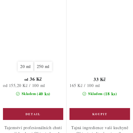
20 ml
250 ml
36 Kč
33 Kč
od
Měrná
Měrná
od 155,20 Kč / 100 ml
165 Kč / 100 ml
cena:
cena:
(40 ks)
(18 ks)
Skladem
Skladem
Tajemství profesionálních chutí
Tajná ingredience vaší kuchyně