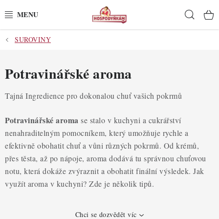
Přejít
Hleda
na
obsah
SUROVINY
POTŘEBY
POMŮCKY
Potravinářské aroma
SUROVINY
Tajná Ingredience pro dokonalou chuť vašich pokrmů
DEKORACE
Potravinářské aroma
se stalo v kuchyni a cukrářství
nenahraditelným pomocníkem, který umožňuje rychle a
PRO OSLAVY
efektivně obohatit chuť a vůni různých pokrmů. Od krémů,
přes těsta, až po nápoje, aroma dodává tu správnou chuťovou
DO KUCHYNĚ
notu, která dokáže zvýraznit a obohatit finální výsledek. Jak
využít aroma v kuchyni? Zde je několik tipů.
POCHUTINY
Chci se dozvědět víc