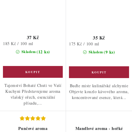
37 Kč
35 Kč
Měrná
185 Kč / 100 ml
Měrná
175 Kč / 100 ml
cena:
cena:
(12 ks)
(9 ks)
Skladem
Skladem
Tajemství Bohaté Chuti ve Vaší
Buďte mistr kulinářské alchymie
Kuchyni Představujeme aroma
Objevte kouzlo kávového aroma,
vlašský ořech, esenciální
koncentrované esence, která...
přísadu,...
Punčové aroma
Mandlové aroma - hořké