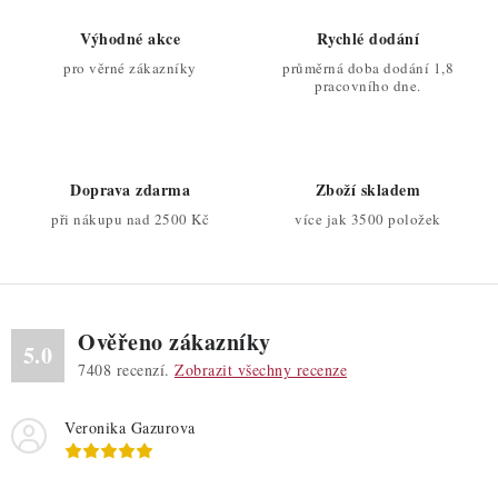
p
o
r
Výhodné akce
Rychlé dodání
v
v
pro věrné zákazníky
průměrná doba dodání 1,8
á
k
pracovního dne.
n
y
í
v
ý
Doprava zdarma
Zboží skladem
p
při nákupu nad 2500 Kč
více jak 3500 položek
i
s
u
Ověřeno zákazníky
5.0
7408
recenzí.
Zobrazit všechny recenze
Veronika Gazurova