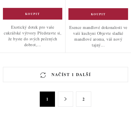
Exotický dotek pro vaše
Esence mandlové dokonalosti ve
cukrářské výtvory Představte si,
vaší kuchyni Objevte sladké
že byste do svých pečených
mandlové aroma, váš nový
dobrot,...
tajný...
O
NAČÍST 1 DALŠÍ
v
l
á
S
d
1
2
t
a
r
c
á
n
í
k