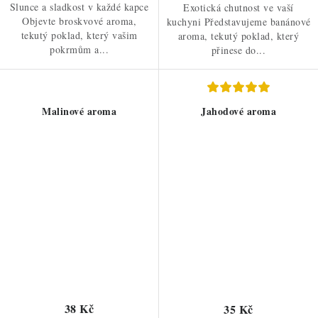
Slunce a sladkost v každé kapce
Exotická chutnost ve vaší
Objevte broskvové aroma,
kuchyni Představujeme banánové
tekutý poklad, který vašim
aroma, tekutý poklad, který
pokrmům a...
přinese do...
Malinové aroma
Jahodové aroma
38 Kč
35 Kč