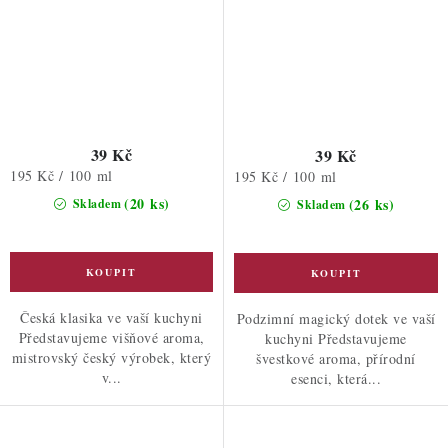
39 Kč
39 Kč
Měrná
195 Kč / 100 ml
Měrná
195 Kč / 100 ml
cena:
cena:
(20 ks)
(26 ks)
Skladem
Skladem
Česká klasika ve vaší kuchyni
Podzimní magický dotek ve vaší
Představujeme višňové aroma,
kuchyni Představujeme
mistrovský český výrobek, který
švestkové aroma, přírodní
v...
esenci, která...