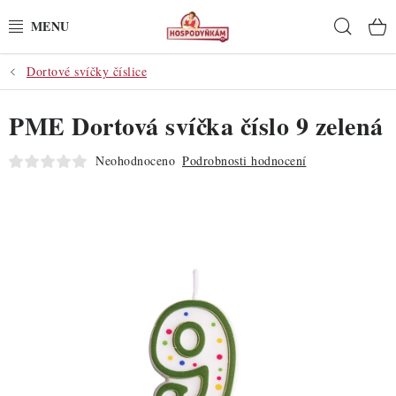
Přejít
Hleda
na
obsah
Dortové svíčky číslice
POTŘEBY
PME Dortová svíčka číslo 9 zelená
POMŮCKY
Neohodnoceno
Podrobnosti hodnocení
SUROVINY
DEKORACE
PRO OSLAVY
DO KUCHYNĚ
POCHUTINY