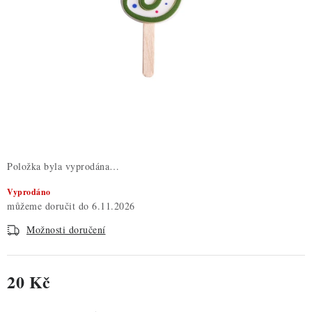
ZDRAVÉ PEČENÍ
DÁRKOVÉ POUKAZY
TÉMATICKÉ PRODUKTY
PROFI BALENÍ
NOVÉ ZBOŽÍ
Položka byla vyprodána…
ZNAČKY
Vyprodáno
6.11.2026
Nepřevzetí zásilky na dobírku
Obchodní podmínky
Možnosti doručení
Hodnocení obchodu
Blog
Moje objednávka
Podmínky ochrany osobních údajů
20 Kč
Měrná cena: