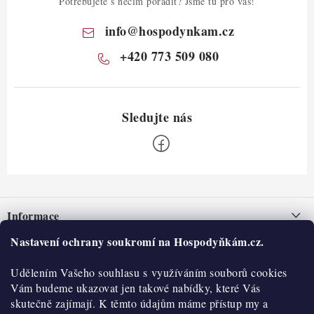
Potřebujete s něčím poradit? Jsme tu pro vás!
info
@
hospodynkam.cz
+420 773 509 080
Z
á
Informace
p
a
Nastavení ochrany soukromí na Hospodyňkám.cz.
Nepřevzetí zásilky na dobírku
O nás
t
Obchodní podmínky
Udělením Vašeho souhlasu s využíváním souborů cookies
í
Historie
O nákupu
Vám budeme ukazovat jen takové nabídky, které Vás
Hodnocení obchodu
skutečně zajímají. K těmto údajům máme přístup my a
Kontakty
Reklamace a vratky