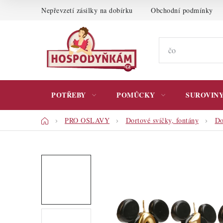
Přejít
Nepřevzetí zásilky na dobírku
Obchodní podmínky
na
obsah
POTŘEBY
POMŮCKY
SUROVIN
Domů
PRO OSLAVY
Dortové svíčky, fontány
Do