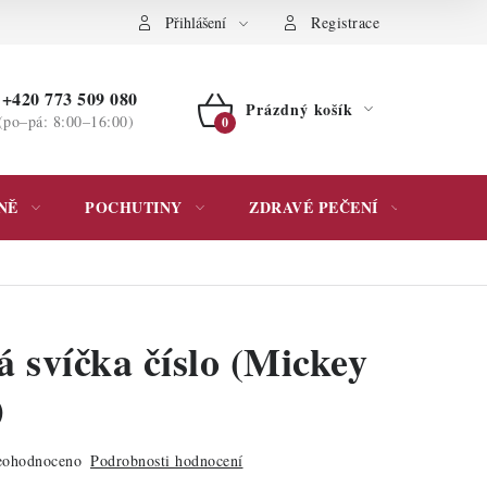
ochrany osobních údajů
Přihlášení
Registrace
+420 773 509 080
Prázdný košík
(po–pá: 8:00–16:00)
NÁKUPNÍ
KOŠÍK
NĚ
POCHUTINY
ZDRAVÉ PEČENÍ
DÁR
 svíčka číslo (Mickey
)
ohodnoceno
Podrobnosti hodnocení