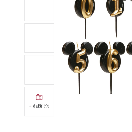
+ další (9)