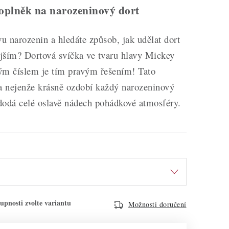
oplněk na narozeninový dort
vu narozenin a hledáte způsob, jak udělat dort
ějším? Dortová svíčka ve tvaru hlavy Mickey
ým číslem je tím pravým řešením! Tato
ka nejenže krásně ozdobí každý narozeninový
 dodá celé oslavě nádech pohádkové atmosféry.
Možnosti doručení