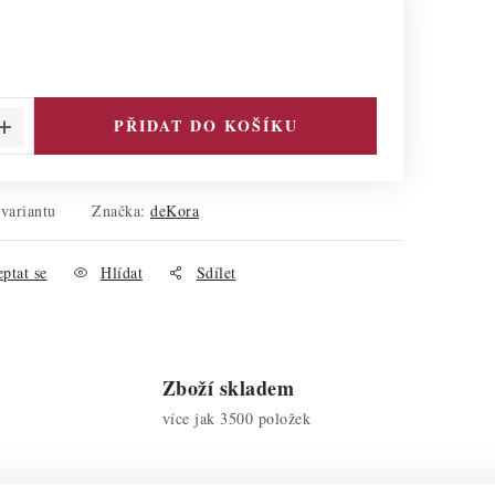
PŘIDAT DO KOŠÍKU
 variantu
Značka:
deKora
ptat se
Hlídat
Sdílet
Zboží skladem
více jak 3500 položek