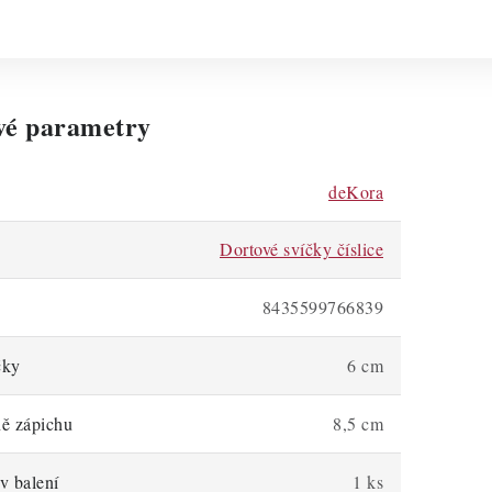
vé parametry
deKora
Dortové svíčky číslice
8435599766839
čky
6 cm
ně zápichu
8,5 cm
v balení
1 ks