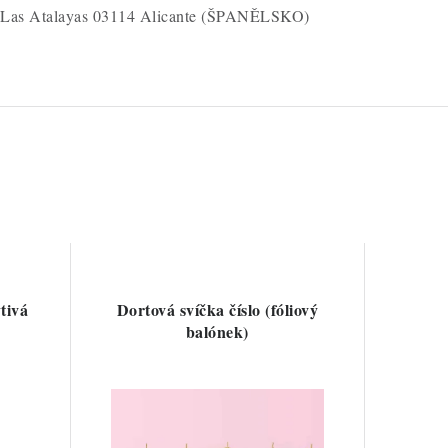
te Las Atalayas 03114 Alicante (ŠPANĚLSKO)
ytivá
Dortová svíčka číslo (fóliový
balónek)