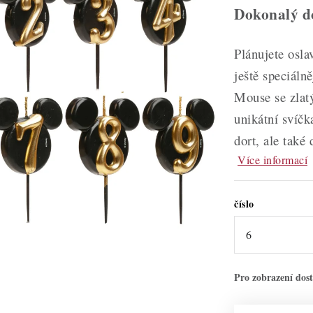
Dokonalý d
Plánujete osla
ještě speciáln
Mouse se zlat
unikátní svíč
dort, ale také
Více informací
číslo