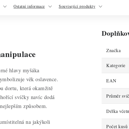
Ostatní informace
Související produkty
Doplňko
Značka
manipulace
Kategorie
černé hlavy myšáka
ymbolizuje věk oslavence.
EAN
u dortu, která okamžitě
Průměr sví
 hořící svíčky navíc dodá
m nejlepším způsobem.
Délka včet
místitelná na jakýkoli
Počet kusů 