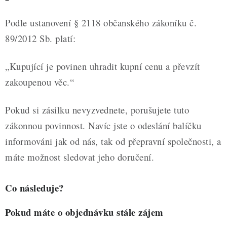
ZDRAVÉ PEČENÍ
Podle ustanovení § 2118 občanského zákoníku č.
DÁRKOVÉ POUKAZY
89/2012 Sb. platí:
TÉMATICKÉ PRODUKTY
„Kupující je povinen uhradit kupní cenu a převzít
PROFI BALENÍ
zakoupenou věc.“
NOVÉ ZBOŽÍ
Pokud si zásilku nevyzvednete, porušujete tuto
zákonnou povinnost. Navíc jste o odeslání balíčku
ZNAČKY
informováni jak od nás, tak od přepravní společnosti, a
máte možnost sledovat jeho doručení.
Nepřevzetí zásilky na dobírku
Obchodní podmínky
Hodnocení obchodu
Blog
Moje objednávka
Co následuje?
Podmínky ochrany osobních údajů
Pokud máte o objednávku stále zájem