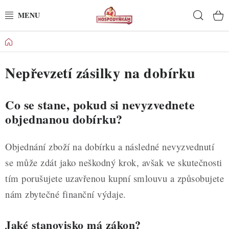
Přejít
Hleda
na
obsah
Domů
POTŘEBY
Nepřevzetí zásilky na dobírku
POMŮCKY
SUROVINY
Co se stane, pokud si nevyzvednete
objednanou dobírku?
DEKORACE
Objednání zboží na dobírku a následné nevyzvednutí
PRO OSLAVY
se může zdát jako neškodný krok, avšak ve skutečnosti
DO KUCHYNĚ
tím porušujete uzavřenou kupní smlouvu a způsobujete
nám zbytečné finanční výdaje.
POCHUTINY
Jaké stanovisko má zákon?