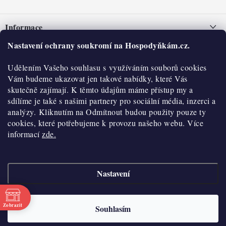
Z
á
Informace
p
a
Nastavení ochrany soukromí na Hospodyňkám.cz.
Nepřevzetí zásilky na dobírku
O nás
t
Obchodní podmínky
Udělením Vašeho souhlasu s využíváním souborů cookies
í
Historie
O nákupu
Vám budeme ukazovat jen takové nabídky, které Vás
Hodnocení obchodu
skutečně zajímají. K těmto údajům máme přístup my a
Kontakty
Reklamace a vratky
sdílíme je také s našimi partnery pro sociální média, inzerci a
Blog
analýzy. Kliknutím na Odmítnout budou použity pouze ty
cookies, které potřebujeme k provozu našeho webu. Více
Moje objednávka
Výdejní místa
informací
zde.
Podmínky ochrany osobních údajů
Cookies
Nastavení
Vydělávejte s námi
Copyright 2026
Hospodyňkám.cz
. Všechna práva vyhrazena.
Upravit nastavení
cookies
Velkoobchod
Zobrazit
Souhlasím
Vytvořil Shoptet
Doprava a platba