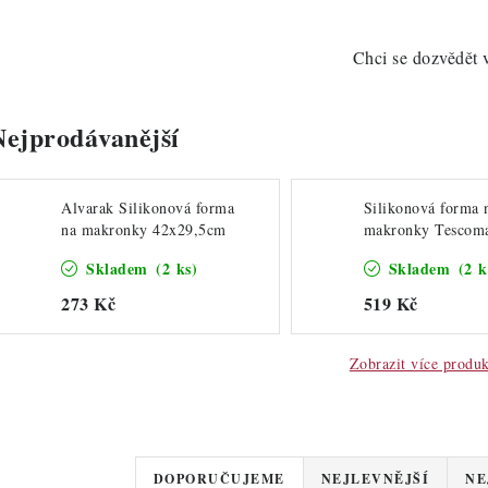
Chci se dozvědět 
Nejprodávanější
Alvarak Silikonová forma
Silikonová forma 
na makronky 42x29,5cm
makronky Tescom
Skladem
(2 ks)
Skladem
(2 k
273 Kč
519 Kč
Zobrazit více produ
Ř
DOPORUČUJEME
NEJLEVNĚJŠÍ
NE