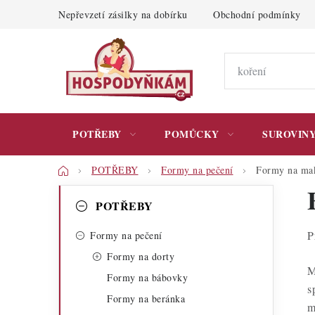
Přejít
Nepřevzetí zásilky na dobírku
Obchodní podmínky
na
obsah
POTŘEBY
POMŮCKY
SUROVIN
Domů
POTŘEBY
Formy na pečení
Formy na ma
P
K
Přeskočit
POTŘEBY
kategorie
a
o
P
t
Formy na pečení
s
Formy na dorty
e
t
M
Formy na bábovky
g
s
r
Formy na beránka
o
m