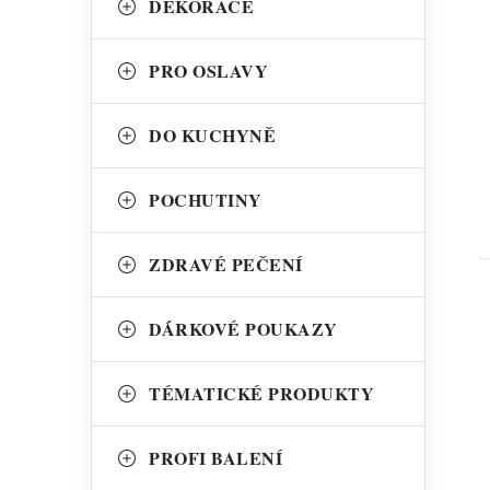
DEKORACE
t
PRO OSLAVY
DO KUCHYNĚ
POCHUTINY
ZDRAVÉ PEČENÍ
DÁRKOVÉ POUKAZY
TÉMATICKÉ PRODUKTY
l
PROFI BALENÍ