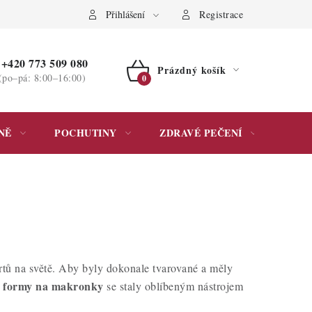
ochrany osobních údajů
Přihlášení
Registrace
+420 773 509 080
Prázdný košík
(po–pá: 8:00–16:00)
NÁKUPNÍ
KOŠÍK
NĚ
POCHUTINY
ZDRAVÉ PEČENÍ
DÁR
rtů na světě. Aby byly dokonale tvarované a měly
formy na makronky
é
se staly oblíbeným nástrojem