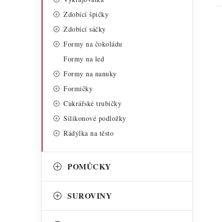
Zdobící špičky
Zdobící sáčky
Formy na čokoládu
Formy na led
Formy na nanuky
i
Formičky
Cukrářské trubičky
Silikonové podložky
Rádýlka na těsto
POMŮCKY
SUROVINY