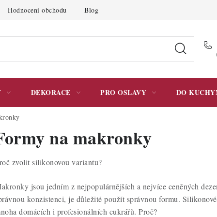
Hodnocení obchodu
Blog
Moje objednávka
Podmínky 
Y
DEKORACE
PRO OSLAVY
DO KUCHY
kronky
Formy na makronky
roč zvolit silikonovou variantu?
akronky jsou jedním z nejpopulárnějších a nejvíce ceněných deze
právnou konzistenci, je důležité použít správnou formu. Silikonov
noha domácích i profesionálních cukrářů. Proč?