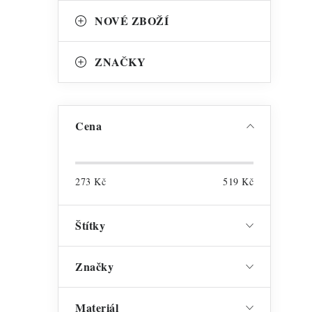
NOVÉ ZBOŽÍ
ZNAČKY
í
Cena
273
Kč
519
Kč
Štítky
Značky
i
s
Materiál