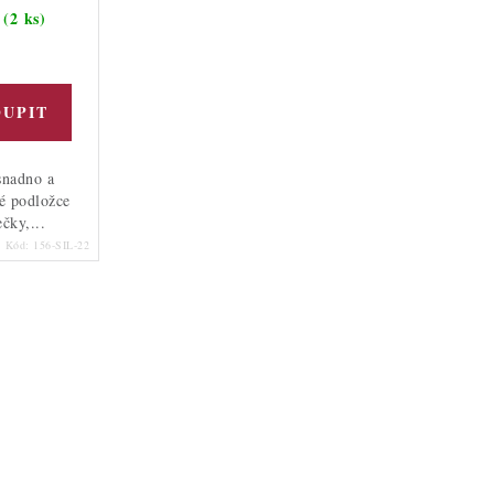
(2 ks)
m
snadno a
vé podložce
čky,...
Kód:
156-SIL-22