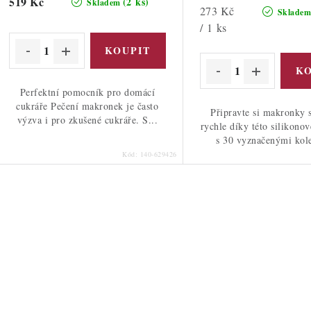
519 Kč
(2 ks)
Skladem
Měrná
273 Kč
Sklade
ů
cena:
/ 1 ks
ů
Perfektní pomocník pro domácí
cukráře Pečení makronek je často
Připravte si makronky 
výzva i pro zkušené cukráře. S...
rychle díky této silikono
s 30 vyznačenými kole
Kód:
140-629426
O
v
á