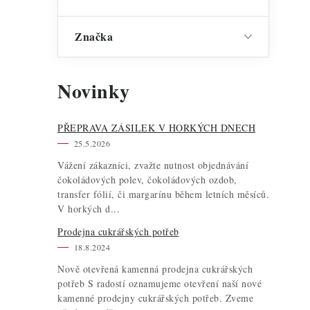
Značka
Novinky
PŘEPRAVA ZÁSILEK V HORKÝCH DNECH
25.5.2026
Vážení zákazníci, zvažte nutnost objednávání
čokoládových polev, čokoládových ozdob,
transfer fólií, či margarínu během letních měsíců.
V horkých d...
Prodejna cukrářských potřeb
18.8.2024
Nově otevřená kamenná prodejna cukrářských
potřeb S radostí oznamujeme otevření naší nové
kamenné prodejny cukrářských potřeb. Zveme