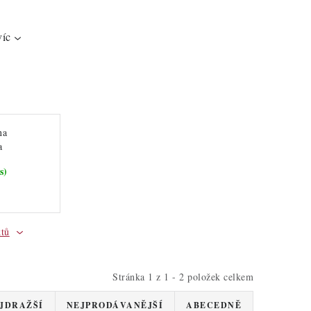
víc
na
a
s)
ktů
Stránka
1
z
1
-
2
položek celkem
JDRAŽŠÍ
NEJPRODÁVANĚJŠÍ
ABECEDNĚ