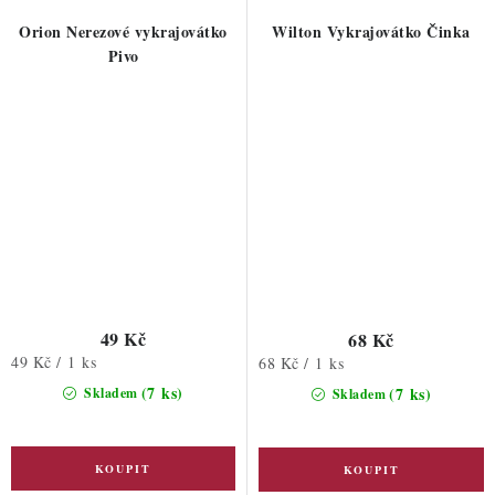
Orion Nerezové vykrajovátko
Wilton Vykrajovátko Činka
Pivo
49 Kč
68 Kč
Měrná
49 Kč / 1 ks
Měrná
68 Kč / 1 ks
cena:
cena:
(7 ks)
(7 ks)
Skladem
Skladem