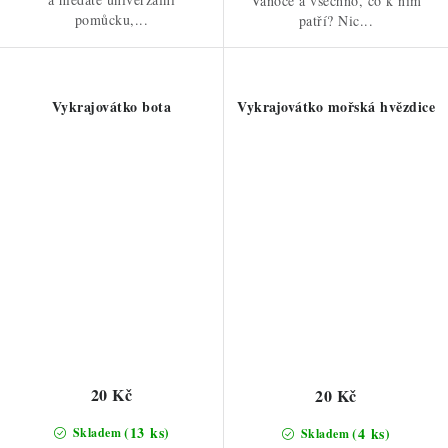
Vánoce a všechno, co k nim
pomůcku,...
patří? Nic...
Vykrajovátko bota
Vykrajovátko mořská hvězdice
20 Kč
20 Kč
(13 ks)
(4 ks)
Skladem
Skladem