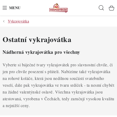
Přejít
Hleda
na
obsah
Vykrajovátka
POTŘEBY
POMŮCKY
Ostatní vykrajovátka
SUROVINY
Nádherná vykrajovátka pro všechny
DEKORACE
Vyberte si báječné tvary vykrajovátek pro slavnostní chvíle, či
jen pro chvíle posezení s přáteli. Nabízíme také vykrajovátka
PRO OSLAVY
na rohové koláče, která jsou nedílnou součástí svatebního
veselí, dále pak vykrajovátka ve tvaru srdíček - ta nesmí chybět
DO KUCHYNĚ
na žádné valentýnské oslavě. Všechna vykrajovátka jsou
atestovaná, vyrobena v Čechách, tedy zaručují vysokou kvalitu
POCHUTINY
a nejnižší ceny.