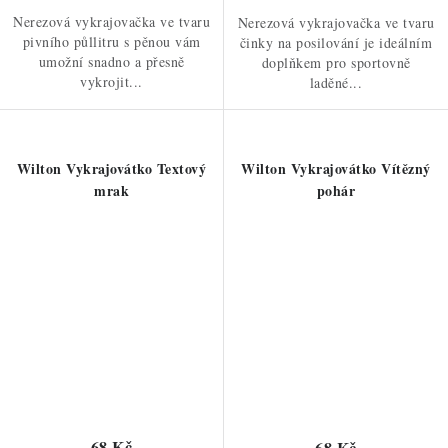
Nerezová vykrajovačka ve tvaru
Nerezová vykrajovačka ve tvaru
pivního půllitru s pěnou vám
činky na posilování je ideálním
umožní snadno a přesně
doplňkem pro sportovně
vykrojit...
laděné...
Wilton Vykrajovátko Textový
Wilton Vykrajovátko Vítězný
mrak
pohár
68 Kč
68 Kč