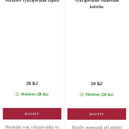
Nerezové vykrajovátko čepice
Vykrajovátko vlnkované
kolečko
28 Kč
20 Kč
(28 ks)
(20 ks)
Skladem
Skladem
Nevšední tvar vykrajovátka ve
Skvělý pomocník při pečení