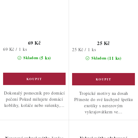
69 Kč
25 Kč
Měrná
69 Kč / 1 ks
Měrná
25 Kč / 1 ks
cena:
cena:
(5 ks)
(11 ks)
Skladem
Skladem
Dokonalý pomocník pro domácí
Tropické motivy na dosah
pečení Pokud milujete domácí
Přineste do své kuchyně špetku
koblihy, koláče nebo sušenky,...
exotiky s nerezovým
vykrajovátkem ve...