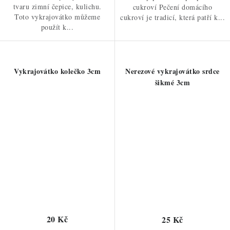
tvaru zimní čepice, kulichu.
cukroví Pečení domácího
Toto vykrajovátko můžeme
cukroví je tradicí, která patří k...
použít k...
Vykrajovátko kolečko 3cm
Nerezové vykrajovátko srdce
šikmé 3cm
20 Kč
25 Kč