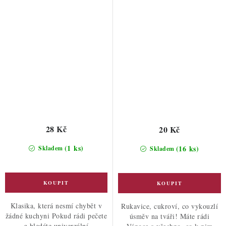
28 Kč
20 Kč
(1 ks)
(16 ks)
Skladem
Skladem
Klasika, která nesmí chybět v
Rukavice, cukroví, co vykouzlí
žádné kuchyni Pokud rádi pečete
úsměv na tváři! Máte rádi
a hledáte univerzální