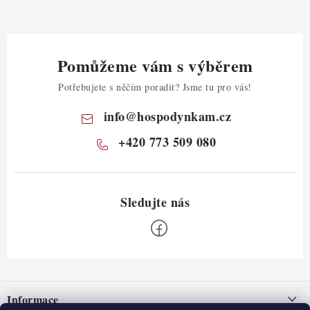
Pomůžeme vám s výběrem
Potřebujete s něčím poradit? Jsme tu pro vás!
info
@
hospodynkam.cz
+420 773 509 080
Z
á
Informace
p