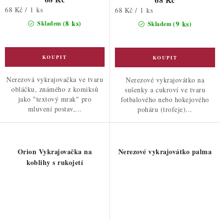
Měrná
68 Kč / 1 ks
Měrná
68 Kč / 1 ks
cena:
cena:
(8 ks)
(9 ks)
Skladem
Skladem
Nerezová vykrajovačka ve tvaru
Nerezové vykrajovátko na
obláčku, známého z komiksů
sušenky a cukroví ve tvaru
jako "textový mrak" pro
fotbalového nebo hokejového
mluvení postav,...
poháru (trofeje)...
Orion Vykrajovačka na
Nerezové vykrajovátko palma
koblihy s rukojetí