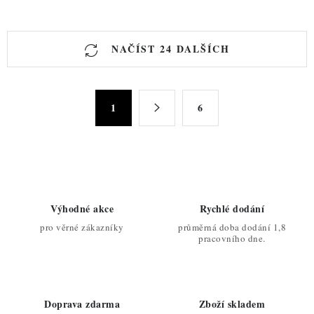
O
NAČÍST 24 DALŠÍCH
v
l
á
S
d
1
6
t
a
r
c
á
n
í
k
p
o
r
Výhodné akce
Rychlé dodání
v
v
pro věrné zákazníky
průměrná doba dodání 1,8
á
k
pracovního dne.
n
y
í
v
ý
Doprava zdarma
Zboží skladem
p