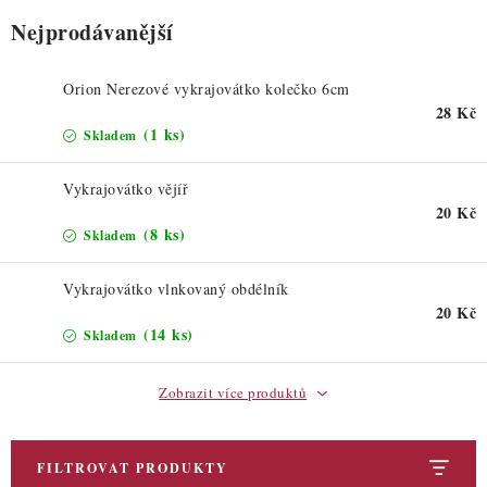
ZDRAVÉ PEČENÍ
Nejprodávanější
DÁRKOVÉ POUKAZY
Orion Nerezové vykrajovátko kolečko 6cm
28 Kč
TÉMATICKÉ PRODUKTY
(1 ks)
Skladem
PROFI BALENÍ
Vykrajovátko vějíř
20 Kč
NOVÉ ZBOŽÍ
(8 ks)
Skladem
ZNAČKY
Vykrajovátko vlnkovaný obdélník
20 Kč
(14 ks)
Skladem
Nepřevzetí zásilky na dobírku
Obchodní podmínky
Hodnocení obchodu
Blog
Moje objednávka
Zobrazit více produktů
Podmínky ochrany osobních údajů
FILTROVAT PRODUKTY