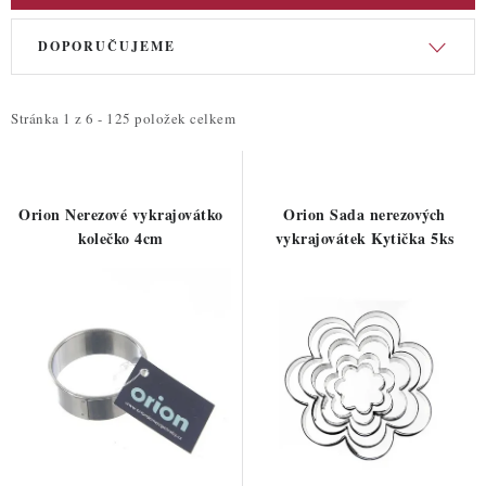
V
Ř
DOPORUČUJEME
ý
a
p
z
i
e
Stránka
1
z
6
-
125
položek celkem
s
n
p
í
r
p
Orion Nerezové vykrajovátko
Orion Sada nerezových
o
r
kolečko 4cm
vykrajovátek Kytička 5ks
d
o
u
d
k
u
t
k
ů
t
ů