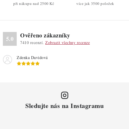
při nákupu nad 2500 Kč
více jak 3500 položek
i
s
u
Ověřeno zákazníky
5.0
7410
recenzí.
Zobrazit všechny recenze
Zdenka Davidová
Sledujte nás na Instagramu