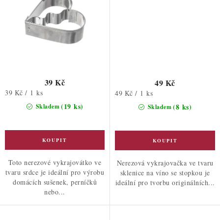
39 Kč
49 Kč
Měrná
39 Kč / 1 ks
Měrná
49 Kč / 1 ks
cena:
cena:
(19 ks)
(8 ks)
Skladem
Skladem
Toto nerezové vykrajovátko ve
Nerezová vykrajovačka ve tvaru
tvaru srdce je ideální pro výrobu
sklenice na víno se stopkou je
domácích sušenek, perníčků
ideální pro tvorbu originálních...
nebo...