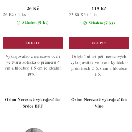
26 Kč
119 Kč
Měrná
26 Kč / 1 ks
Měrná
23,80 Kč / 1 ks
cena:
cena:
(9 ks)
(7 ks)
Skladem
Skladem
Vykrajovátko z nerezové oceli
Originální set pěti nerezových
ve tvaru kolečka o průměru 4
vykrajovátek ve tvaru kytiček o
cm a hloubce 1,5 cm je ideální
průměrech 2–5,8 cm a hloubce
pro...
1,5...
Orion Nerezové vykrajovátko
Orion Nerezové vykrajovátko
Srdce BFF
Víno