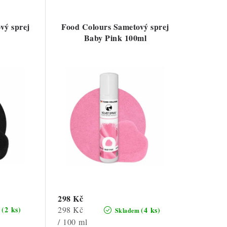
vý sprej
Food Colours Sametový sprej
Baby Pink 100ml
298 Kč
Měrná
298 Kč
(2 ks)
(4 ks)
m
Skladem
cena:
/ 100 ml