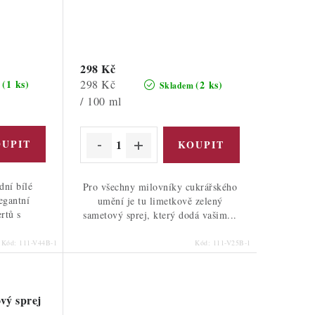
298 Kč
Měrná
298 Kč
(1 ks)
(2 ks)
m
Skladem
cena:
/ 100 ml
dní bílé
Pro všechny milovníky cukrářského
legantní
umění je tu limetkově zelený
rtů s
sametový sprej, který dodá vašim...
Kód:
111-V44B-1
Kód:
111-V25B-1
vý sprej