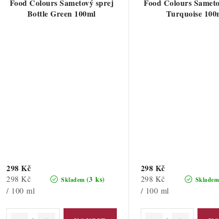
Food Colours Sametový sprej
Food Colours Sameto
Bottle Green 100ml
Turquoise 100
298 Kč
298 Kč
Měrná
Měrná
298 Kč
298 Kč
(3 ks)
Skladem
Sklade
cena:
cena:
/ 100 ml
/ 100 ml