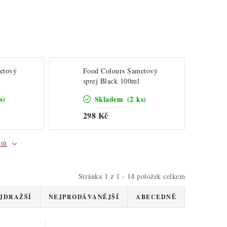
etový
Food Colours Sametový
sprej Black 100ml
s)
Skladem
(2 ks)
298 Kč
ktů
Stránka
1
z
1
-
14
položek celkem
JDRAŽŠÍ
NEJPRODÁVANĚJŠÍ
ABECEDNĚ