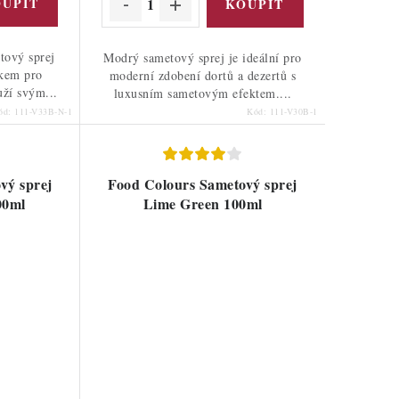
tový sprej
Modrý sametový sprej je ideální pro
kem pro
moderní zdobení dortů a dezertů s
uží svým...
luxusním sametovým efektem....
ód:
111-V33B-N-1
Kód:
111-V30B-1
vý sprej
Food Colours Sametový sprej
00ml
Lime Green 100ml