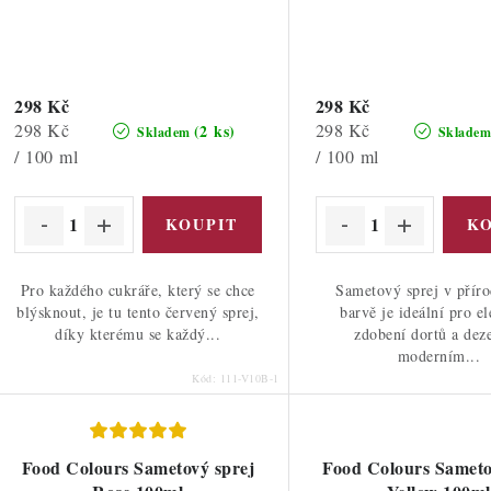
298 Kč
298 Kč
Měrná
Měrná
298 Kč
298 Kč
(2 ks)
Skladem
Sklade
cena:
cena:
/ 100 ml
/ 100 ml
Pro každého cukráře, který se chce
Sametový sprej v příro
blýsknout, je tu tento červený sprej,
barvě je ideální pro e
díky kterému se každý...
zdobení dortů a deze
moderním...
Kód:
111-V10B-1
Food Colours Sametový sprej
Food Colours Sameto