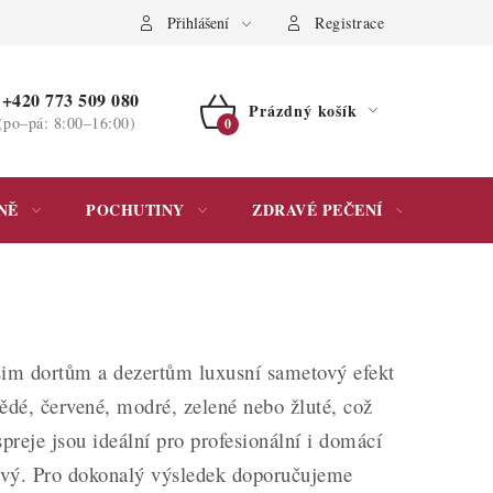
ochrany osobních údajů
Přihlášení
Registrace
+420 773 509 080
Prázdný košík
(po–pá: 8:00–16:00)
NÁKUPNÍ
KOŠÍK
NĚ
POCHUTINY
ZDRAVÉ PEČENÍ
DÁR
šim dortům a dezertům luxusní sametový efekt
ědé, červené, modré, zelené nebo žluté, což
preje jsou ideální pro profesionální i domácí
bivý. Pro dokonalý výsledek doporučujeme