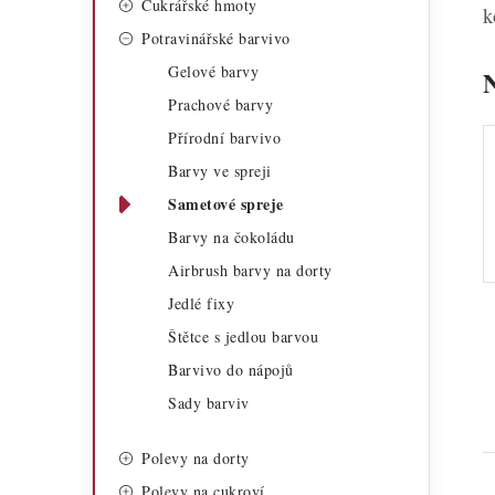
Cukrářské hmoty
a
k
r
Potravinářské barvivo
n
i
Gelové barvy
n
e
Prachové barvy
í
Přírodní barvivo
Barvy ve spreji
p
Sametové spreje
a
Barvy na čokoládu
n
Airbrush barvy na dorty
e
Jedlé fixy
Štětce s jedlou barvou
l
Barvivo do nápojů
Sady barviv
Polevy na dorty
Polevy na cukroví