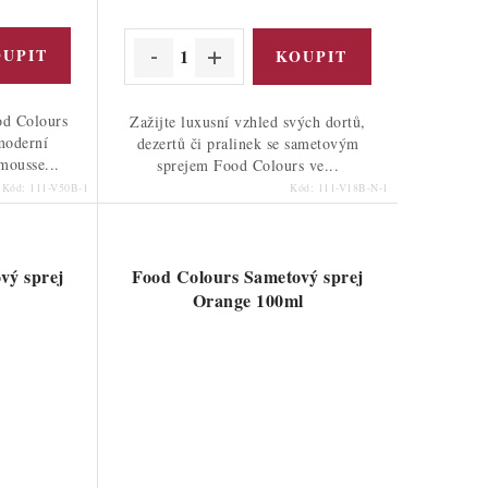
od Colours
Zažijte luxusní vzhled svých dortů,
moderní
dezertů či pralinek se sametovým
mousse...
sprejem Food Colours ve...
Kód:
111-V50B-1
Kód:
111-V18B-N-1
vý sprej
Food Colours Sametový sprej
Orange 100ml