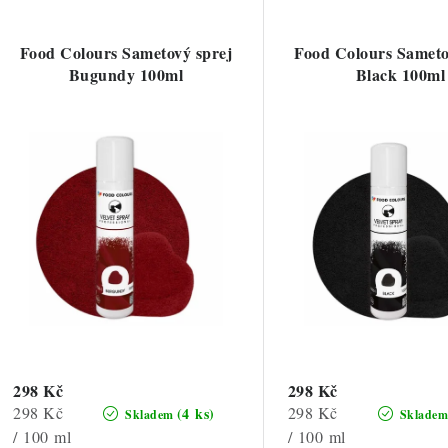
V
z
ý
e
Food Colours Sametový sprej
Food Colours Sameto
p
Bugundy 100ml
Black 100ml
n
í
s
p
p
r
r
o
o
d
d
u
u
k
k
t
298 Kč
298 Kč
Měrná
Měrná
298 Kč
298 Kč
(4 ks)
Skladem
Sklade
ů
cena:
cena:
/ 100 ml
/ 100 ml