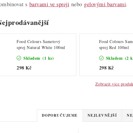
ombinovat s
barvami ve spreji
nebo
gelovými barvami
.
Nejprodávanější
Food Colours Sametový
Food Colours Sam
sprej Natural White 100ml
sprej Red 100ml
Skladem
(1 ks)
Skladem
(2 k
298 Kč
298 Kč
Zobrazit více produ
Ř
DOPORUČUJEME
NEJLEVNĚJŠÍ
NE
a