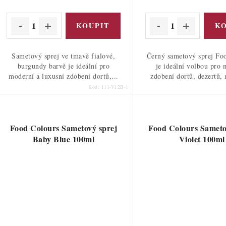
ů
Sametový sprej ve tmavě fialové,
Černý sametový sprej Fo
burgundy barvě je ideální pro
je ideální volbou pro 
moderní a luxusní zdobení dortů,...
zdobení dortů, dezertů, 
Kód:
111-V12B-1
Food Colours Sametový sprej
Food Colours Sameto
Baby Blue 100ml
Violet 100ml