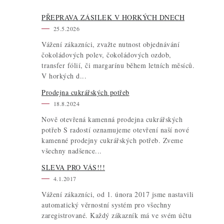
PŘEPRAVA ZÁSILEK V HORKÝCH DNECH
25.5.2026
Vážení zákazníci, zvažte nutnost objednávání
čokoládových polev, čokoládových ozdob,
transfer fólií, či margarínu během letních měsíců.
V horkých d...
Prodejna cukrářských potřeb
18.8.2024
Nově otevřená kamenná prodejna cukrářských
potřeb S radostí oznamujeme otevření naší nové
kamenné prodejny cukrářských potřeb. Zveme
všechny nadšence...
SLEVA PRO VÁS!!!
4.1.2017
Vážení zákazníci, od 1. února 2017 jsme nastavili
automatický věrnostní systém pro všechny
zaregistrované. Každý zákazník má ve svém účtu