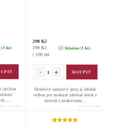
298 Kč
Měrná
298 Kč
(3 ks)
(3 ks)
m
Skladem
cena:
/ 100 ml
e skvělou
Oranžový sametový sprej je ideální
efektní
volbou pro moderní zdobení dortů a
tů....
dezertů s atraktivním...
Kód:
111-V20B-1
Kód:
111-V05B-1