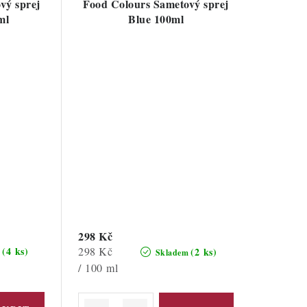
vý sprej
Food Colours Sametový sprej
ml
Blue 100ml
298 Kč
Měrná
298 Kč
(4 ks)
(2 ks)
m
Skladem
cena:
/ 100 ml