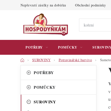
Přejít
Nepřevzetí zásilky na dobírku
Obchodní podmínky
na
obsah
POTŘEBY
POMŮCKY
SUROVIN
Domů
SUROVINY
Potravinářské barvivo
Sameto
P
K
Přeskočit
POTŘEBY
kategorie
a
o
V
t
s
POMŮCKY
v
e
t
u
g
SUROVINY
r
c
o