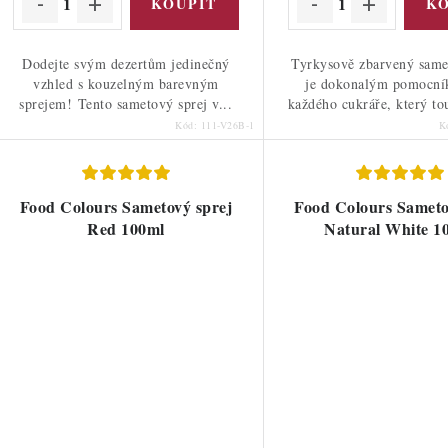
Dodejte svým dezertům jedinečný
Tyrkysově zbarvený same
vzhled s kouzelným barevným
je dokonalým pomocní
sprejem! Tento sametový sprej v...
každého cukráře, který to
Kód:
111-V26B-1
K
Food Colours Sametový sprej
Food Colours Sameto
Red 100ml
Natural White 1