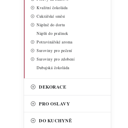
Kvalitní čokoláda
Cukrářské směsi
Náplně do dortu
i
Náplň do pralinek
Potravinářské aroma
Suroviny pro pečení
Suroviny pro zdobení
Dubajská čokoláda
DEKORACE
PRO OSLAVY
t
DO KUCHYNĚ