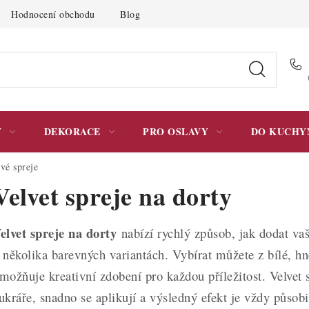
Hodnocení obchodu
Blog
Moje objednávka
Podmínky 
Y
DEKORACE
PRO OSLAVY
DO KUCHY
vé spreje
Velvet spreje na dorty
elvet spreje na dorty
nabízí rychlý způsob, jak dodat va
 několika barevných variantách. Vybírat můžete z bílé, hn
možňuje kreativní zdobení pro každou příležitost. Velvet s
ukráře, snadno se aplikují a výsledný efekt je vždy půso