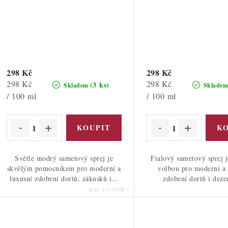
298 Kč
298 Kč
Měrná
Měrná
298 Kč
298 Kč
(3 ks)
Skladem
Sklade
cena:
cena:
/ 100 ml
/ 100 ml
Světle modrý sametový sprej je
Fialový sametový sprej j
skvělým pomocníkem pro moderní a
volbou pro moderní a 
luxusní zdobení dortů, zákusků i...
zdobení dortů i dezer
Kód:
111-V32B-1