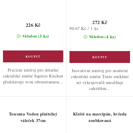
272 Kč
226 Kč
Měrná
90,67 Kč / 1 ks
cena:
(3 ks)
Skladem
(4 ks)
Skladem
Precizní nástroj pro detailní
Inovativní nástroj pro moderní
cukrářské umění Squires Kitchen
cukrářské umění Tento unikátní
představuje svou oboustrannou...
set vykrajovačů umožňuje
cukrářům...
Tescoma Vodou plnitelný
Kleště na marcipán, hvězda
váleček 37cm
zoubkovaná