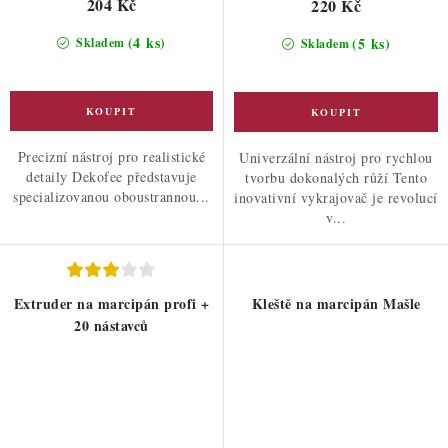
204 Kč
220 Kč
(4 ks)
(5 ks)
Skladem
Skladem
Precizní nástroj pro realistické
Univerzální nástroj pro rychlou
detaily Dekofee představuje
tvorbu dokonalých růží Tento
specializovanou oboustrannou...
inovativní vykrajovač je revolucí
v...
Extruder na marcipán profi +
Kleště na marcipán Mašle
20 nástavců