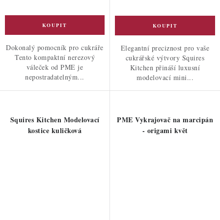
Dokonalý pomocník pro cukráře
Elegantní preciznost pro vaše
Tento kompaktní nerezový
cukrářské výtvory Squires
váleček od PME je
Kitchen přináší luxusní
nepostradatelným...
modelovací mini...
Squires Kitchen Modelovací
PME Vykrajovač na marcipán
kostice kuličková
- origami květ