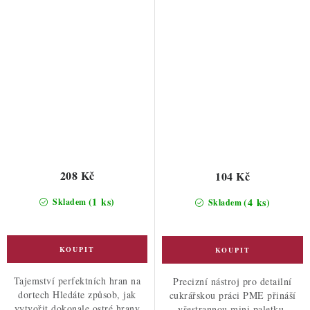
208 Kč
104 Kč
(1 ks)
(4 ks)
Skladem
Skladem
Tajemství perfektních hran na
Precizní nástroj pro detailní
dortech Hledáte způsob, jak
cukrářskou práci PME přináší
vytvořit dokonale ostré hrany
všestrannou mini paletku,