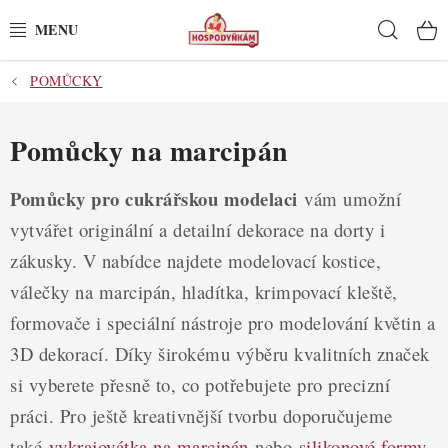
Přejít
Hleda
na
obsah
POMŮCKY
POTŘEBY
POMŮCKY
Pomůcky na marcipán
SUROVINY
Pomůcky pro cukrářskou modelaci
vám umožní
vytvářet originální a detailní dekorace na dorty i
DEKORACE
zákusky. V nabídce najdete modelovací kostice,
válečky na marcipán, hladítka, krimpovací kleště,
PRO OSLAVY
formovače i speciální nástroje pro modelování květin a
DO KUCHYNĚ
3D dekorací. Díky širokému výběru kvalitních značek
si vyberete přesně to, co potřebujete pro precizní
POCHUTINY
práci. Pro ještě kreativnější tvorbu doporučujeme
také
vykrajovátka na marcipán
nebo
silikonové formy