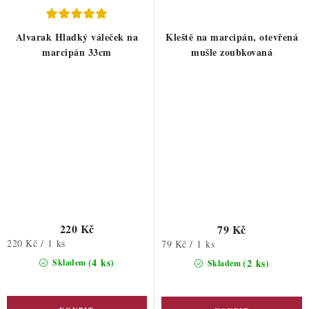
Alvarak Hladký váleček na
Kleště na marcipán, otevřená
marcipán 33cm
mušle zoubkovaná
220 Kč
79 Kč
Měrná
220 Kč / 1 ks
Měrná
79 Kč / 1 ks
cena:
cena:
(4 ks)
(2 ks)
Skladem
Skladem