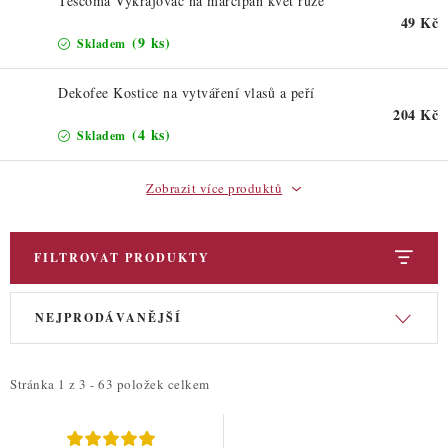
Tescoma Vykrajovač na marcipán květ růže
49 Kč
(9 ks)
Skladem
Dekofee Kostice na vytváření vlasů a peří
204 Kč
(4 ks)
Skladem
Zobrazit více produktů
FILTROVAT PRODUKTY
V
Ř
NEJPRODÁVANĚJŠÍ
ý
a
p
z
i
e
Stránka
1
z
3
-
63
položek celkem
s
n
p
í