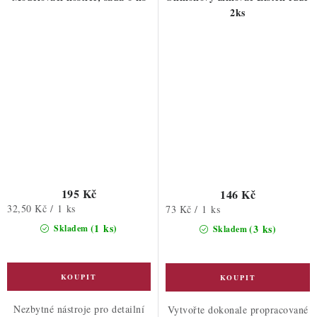
2ks
195 Kč
146 Kč
Měrná
32,50 Kč / 1 ks
Měrná
73 Kč / 1 ks
cena:
cena:
(1 ks)
(3 ks)
Skladem
Skladem
Nezbytné nástroje pro detailní
Vytvořte dokonale propracované