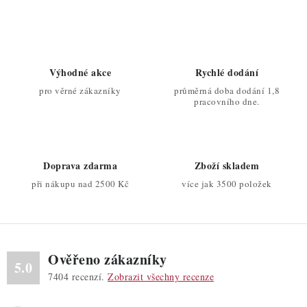
c
á
n
í
k
p
o
r
Výhodné akce
Rychlé dodání
v
v
pro věrné zákazníky
průměrná doba dodání 1,8
á
k
pracovního dne.
n
y
í
v
ý
Doprava zdarma
Zboží skladem
p
při nákupu nad 2500 Kč
více jak 3500 položek
i
s
u
Ověřeno zákazníky
5.0
7404
recenzí.
Zobrazit všechny recenze