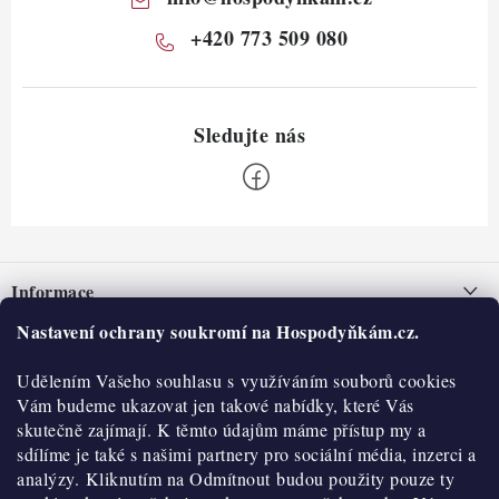
+420 773 509 080
Z
á
Informace
p
a
Nastavení ochrany soukromí na Hospodyňkám.cz.
Nepřevzetí zásilky na dobírku
O nás
t
Obchodní podmínky
Udělením Vašeho souhlasu s využíváním souborů cookies
í
Historie
O nákupu
Vám budeme ukazovat jen takové nabídky, které Vás
Hodnocení obchodu
skutečně zajímají. K těmto údajům máme přístup my a
Kontakty
Reklamace a vratky
sdílíme je také s našimi partnery pro sociální média, inzerci a
Blog
analýzy. Kliknutím na Odmítnout budou použity pouze ty