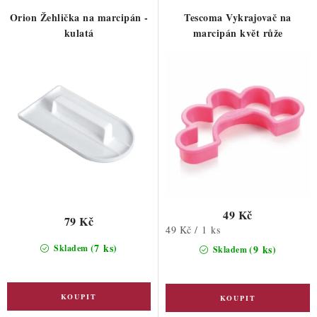
r
p
Orion Žehlička na marcipán -
Tescoma Vykrajovač na
o
r
kulatá
marcipán květ růže
d
o
u
d
k
u
t
k
ů
t
ů
49 Kč
79 Kč
Měrná
49 Kč / 1 ks
cena:
(7 ks)
Skladem
(9 ks)
Skladem