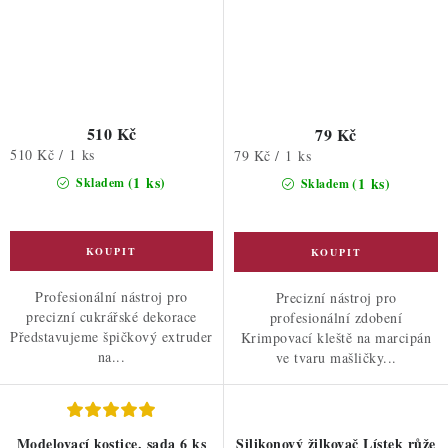
510 Kč
79 Kč
Měrná
510 Kč / 1 ks
Měrná
79 Kč / 1 ks
cena:
cena:
(1 ks)
(1 ks)
Skladem
Skladem
Profesionální nástroj pro
Precizní nástroj pro
precizní cukrářské dekorace
profesionální zdobení
Představujeme špičkový extruder
Krimpovací kleště na marcipán
na...
ve tvaru mašličky...
Modelovací kostice, sada 6 ks
Silikonový žilkovač Lístek růže