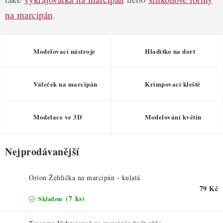
ZDRAVÉ PEČENÍ
na marcipán
.
DÁRKOVÉ POUKAZY
Modelovací nástroje
Hladítko na dort
TÉMATICKÉ PRODUKTY
PROFI BALENÍ
Váleček na marcipán
Krimpovací kleště
NOVÉ ZBOŽÍ
Modelace ve 3D
Modelování květin
ZNAČKY
Nejprodávanější
Nepřevzetí zásilky na dobírku
Obchodní podmínky
Hodnocení obchodu
Blog
Moje objednávka
Orion Žehlička na marcipán - kulatá
79 Kč
Podmínky ochrany osobních údajů
(7 ks)
Skladem