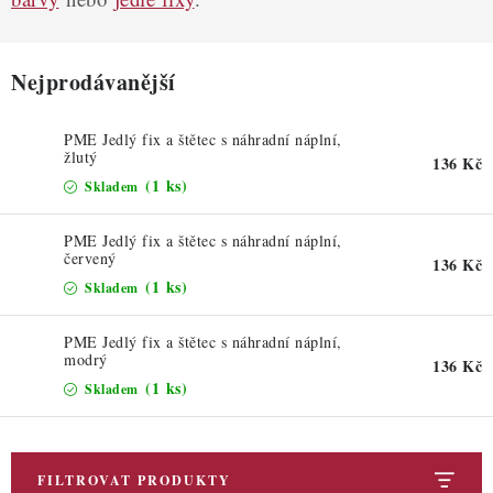
ZDRAVÉ PEČENÍ
DÁRKOVÉ POUKAZY
Nejprodávanější
TÉMATICKÉ PRODUKTY
PME Jedlý fix a štětec s náhradní náplní,
žlutý
136 Kč
PROFI BALENÍ
(1 ks)
Skladem
NOVÉ ZBOŽÍ
PME Jedlý fix a štětec s náhradní náplní,
červený
136 Kč
(1 ks)
ZNAČKY
Skladem
PME Jedlý fix a štětec s náhradní náplní,
Nepřevzetí zásilky na dobírku
Obchodní podmínky
modrý
136 Kč
Hodnocení obchodu
Blog
Moje objednávka
(1 ks)
Skladem
Podmínky ochrany osobních údajů
FILTROVAT PRODUKTY