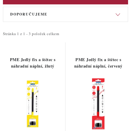
V
Ř
DOPORUČUJEME
ý
a
p
z
i
e
Stránka
1
z
1
-
3
položek celkem
s
n
p
í
r
p
PME Jedlý fix a štětec s
PME Jedlý fix a štětec s
o
r
náhradní náplní, žlutý
náhradní náplní, červený
d
o
u
d
k
u
t
k
ů
t
ů