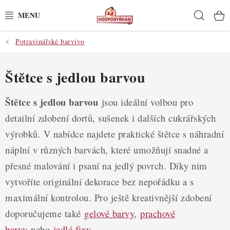
Přejít
Hleda
na
obsah
Potravinářské barvivo
POTŘEBY
POMŮCKY
Štětce s jedlou barvou
SUROVINY
Štětce s jedlou barvou
jsou ideální volbou pro
detailní zdobení dortů, sušenek i dalších cukrářských
DEKORACE
výrobků. V nabídce najdete praktické štětce s náhradní
náplní v různých barvách, které umožňují snadné a
PRO OSLAVY
přesné malování i psaní na jedlý povrch. Díky nim
DO KUCHYNĚ
vytvoříte originální dekorace bez nepořádku a s
maximální kontrolou. Pro ještě kreativnější zdobení
POCHUTINY
doporučujeme také
gelové barvy
,
prachové
barvy
nebo
jedlé fixy
.