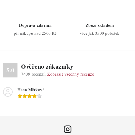
í
p
r
Doprava zdarma
Zboží skladem
v
při nákupu nad 2500 Kč
více jak 3500 položek
k
y
v
ý
Ověřeno zákazníky
p
5.0
7409
recenzí.
Zobrazit všechny recenze
i
s
Hana Měrková
u