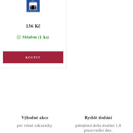
136 Kč
(1 ks)
Skladem
O
v
l
á
d
Výhodné akce
Rychlé dodání
a
pro věrné zákazníky
průměrná doba dodání 1,8
c
pracovního dne.