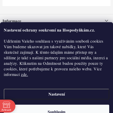
Z
á
Informace
p
a
Nastavení ochrany soukromí na Hospodyňkám.cz.
Nepřevzetí zásilky na dobírku
O nás
t
Obchodní podmínky
Udělením Vašeho souhlasu s využíváním souborů cookies
í
Historie
O nákupu
Vám budeme ukazovat jen takové nabídky, které Vás
Hodnocení obchodu
skutečně zajímají. K těmto údajům máme přístup my a
Kontakty
Reklamace a vratky
sdílíme je také s našimi partnery pro sociální média, inzerci a
Blog
analýzy. Kliknutím na Odmítnout budou použity pouze ty
cookies, které potřebujeme k provozu našeho webu. Více
Moje objednávka
Výdejní místa
informací
zde.
Podmínky ochrany osobních údajů
Cookies
Nastavení
Vydělávejte s námi
Copyright 2026
Hospodyňkám.cz
. Všechna práva vyhrazena.
Upravit nastavení
cookies
Velkoobchod
Zobrazit
Souhlasím
Vytvořil Shoptet