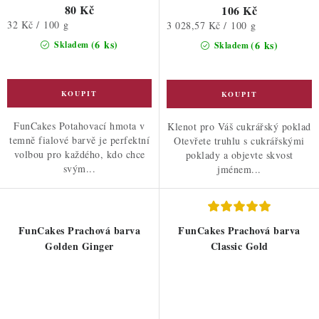
80 Kč
106 Kč
Měrná
32 Kč / 100 g
Měrná
3 028,57 Kč / 100 g
cena:
cena:
(6 ks)
(6 ks)
Skladem
Skladem
FunCakes Potahovací hmota v
Klenot pro Váš cukrářský poklad
temně fialové barvě je perfektní
Otevřete truhlu s cukrářskými
volbou pro každého, kdo chce
poklady a objevte skvost
svým...
jménem...
FunCakes Prachová barva
FunCakes Prachová barva
Golden Ginger
Classic Gold