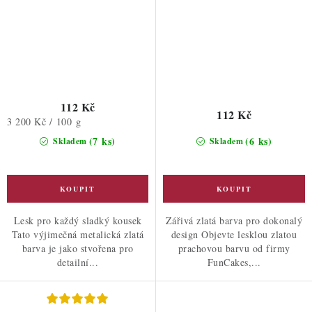
112 Kč
112 Kč
Měrná
3 200 Kč / 100 g
cena:
(7 ks)
(6 ks)
Skladem
Skladem
Lesk pro každý sladký kousek
Zářivá zlatá barva pro dokonalý
Tato výjimečná metalická zlatá
design Objevte lesklou zlatou
barva je jako stvořena pro
prachovou barvu od firmy
detailní...
FunCakes,...