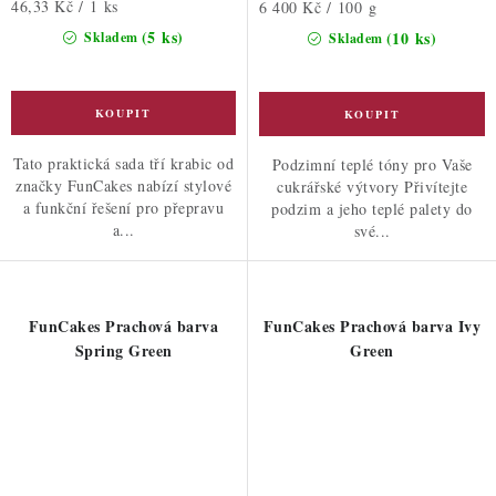
Měrná
46,33 Kč / 1 ks
Měrná
6 400 Kč / 100 g
cena:
cena:
(5 ks)
(10 ks)
Skladem
Skladem
Tato praktická sada tří krabic od
Podzimní teplé tóny pro Vaše
značky FunCakes nabízí stylové
cukrářské výtvory Přivítejte
a funkční řešení pro přepravu
podzim a jeho teplé palety do
a...
své...
FunCakes Prachová barva
FunCakes Prachová barva Ivy
Spring Green
Green