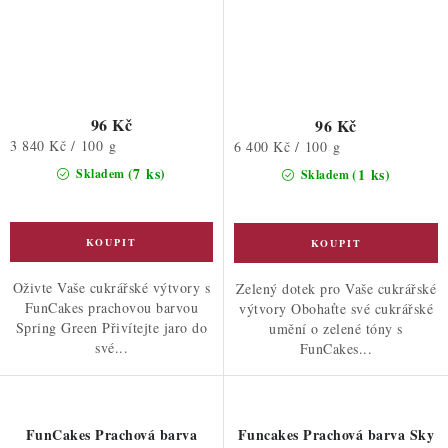
96 Kč
96 Kč
Měrná
3 840 Kč / 100 g
Měrná
6 400 Kč / 100 g
cena:
cena:
(7 ks)
(1 ks)
Skladem
Skladem
Oživte Vaše cukrářské výtvory s
Zelený dotek pro Vaše cukrářské
FunCakes prachovou barvou
výtvory Obohaťte své cukrářské
Spring Green Přivítejte jaro do
umění o zelené tóny s
své...
FunCakes...
FunCakes Prachová barva
Funcakes Prachová barva Sky