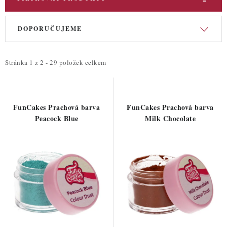
V
Ř
DOPORUČUJEME
ý
a
p
z
i
e
Stránka
1
z
2
-
29
položek celkem
s
n
p
í
r
p
FunCakes Prachová barva
FunCakes Prachová barva
o
r
Peacock Blue
Milk Chocolate
d
o
u
d
k
u
t
k
ů
t
ů