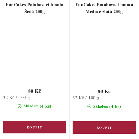
FunCakes Potahovací hmota
FunCakes Potahovací hmota
Šedá 250g
Medově zlatá 250g
80 Kč
80 Kč
Měrná
32 Kč / 100 g
Měrná
32 Kč / 100 g
cena:
cena:
(4 ks)
(4 ks)
Skladem
Skladem