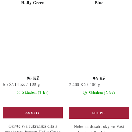
Holly Green
Blue
96 Kč
96 Kč
Měrná
6 857,14 Kč / 100 g
Měrná
2 400 Kč / 100 g
cena:
cena:
(1 ks)
(2 ks)
Skladem
Skladem
Oživte svá cukrářská díla s
Nebe na dosah ruky ve Vaší
prachovou barvou Holly Green