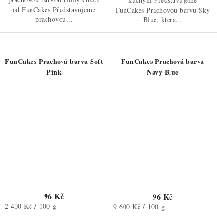
kuchyni Představujeme
od FunCakes Představujeme
FunCakes Prachovou barvu Sky
prachovou...
Blue, která...
FunCakes Prachová barva Soft
FunCakes Prachová barva
Pink
Navy Blue
96 Kč
96 Kč
Měrná
2 400 Kč / 100 g
Měrná
9 600 Kč / 100 g
cena:
cena: