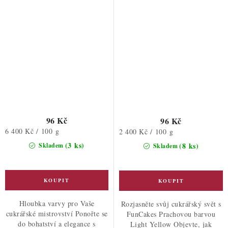
96 Kč
96 Kč
Měrná
6 400 Kč / 100 g
Měrná
2 400 Kč / 100 g
cena:
cena:
(3 ks)
(8 ks)
Skladem
Skladem
Hloubka varvy pro Vaše
Rozjasněte svůj cukrářský svět s
cukrářské mistrovství Ponořte se
FunCakes Prachovou barvou
do bohatství a elegance s
Light Yellow Objevte, jak