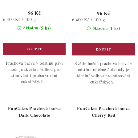
96 Kč
96 Kč
Měrná
6 400 Kč / 100 g
Měrná
6 400 Kč / 100 g
cena:
cena:
(5 ks)
(1 ks)
Skladem
Skladem
Prachová barva v odstínu páví
Světle hnědá prachová barva v
modř je skvělou volbou pro
odstínu mléčné čokolády je
stínování i probarvování
ideální volbou pro stínování
cukrářských...
cukrářských...
FunCakes Prachová barva
FunCakes Prachová barva
Dark Chocolate
Cherry Red