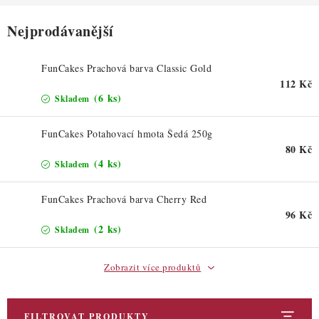
ZDRAVÉ PEČENÍ
Nejprodávanější
DÁRKOVÉ POUKAZY
FunCakes Prachová barva Classic Gold
TÉMATICKÉ PRODUKTY
112 Kč
(6 ks)
Skladem
PROFI BALENÍ
FunCakes Potahovací hmota Šedá 250g
NOVÉ ZBOŽÍ
80 Kč
(4 ks)
Skladem
ZNAČKY
FunCakes Prachová barva Cherry Red
96 Kč
Nepřevzetí zásilky na dobírku
Obchodní podmínky
(2 ks)
Skladem
Hodnocení obchodu
Blog
Moje objednávka
Zobrazit více produktů
Podmínky ochrany osobních údajů
FILTROVAT PRODUKTY