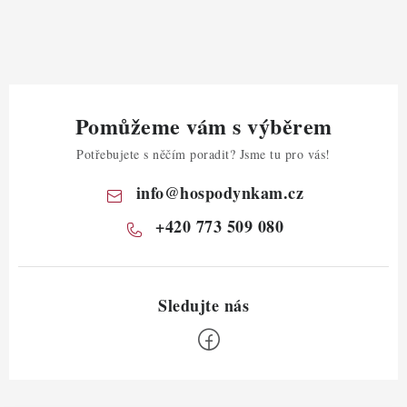
Pomůžeme vám s výběrem
Potřebujete s něčím poradit? Jsme tu pro vás!
info
@
hospodynkam.cz
+420 773 509 080
Z