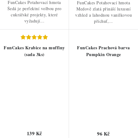
FunCakes Potahovací hmota
FunCakes Potahovací hmota
Šedá je perfektní volbou pro
Medově zlatá přináší luxusní
cukrářské projekty, které
vzhled a lahodnou vanilkovou
vyžadují...
příchuť,...
FunCakes Krabice na muffiny
FunCakes Prachová barva
(sada 3ks)
Pumpkin Orange
139 Kč
96 Kč