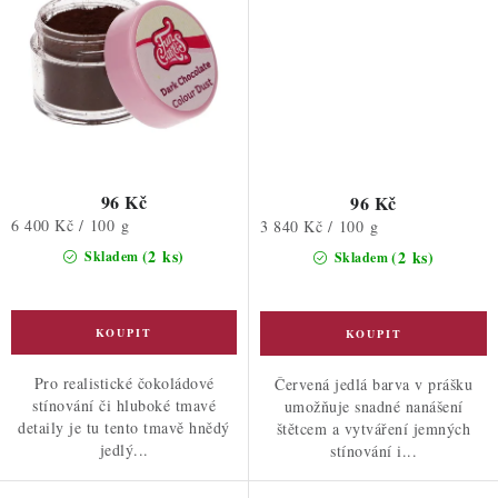
96 Kč
96 Kč
Měrná
6 400 Kč / 100 g
Měrná
3 840 Kč / 100 g
cena:
cena:
(2 ks)
(2 ks)
Skladem
Skladem
Pro realistické čokoládové
Červená jedlá barva v prášku
stínování či hluboké tmavé
umožňuje snadné nanášení
detaily je tu tento tmavě hnědý
štětcem a vytváření jemných
jedlý...
stínování i...