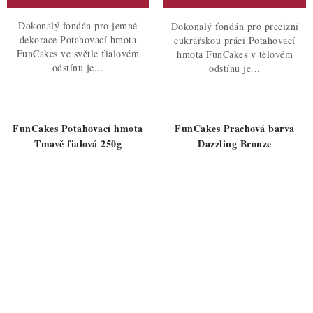
Dokonalý fondán pro jemné
Dokonalý fondán pro precizní
dekorace Potahovací hmota
cukrářskou práci Potahovací
FunCakes ve světle fialovém
hmota FunCakes v tělovém
odstínu je...
odstínu je...
FunCakes Potahovací hmota
FunCakes Prachová barva
Tmavě fialová 250g
Dazzling Bronze