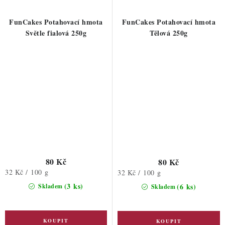
FunCakes Potahovací hmota
FunCakes Potahovací hmota
Světle fialová 250g
Tělová 250g
80 Kč
80 Kč
Měrná
32 Kč / 100 g
Měrná
32 Kč / 100 g
cena:
cena:
(3 ks)
(6 ks)
Skladem
Skladem