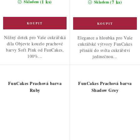
(1 ks)
(7 ks)
Skladem
Skladem
Něžný dotek pro Vaše cukrářská
Elegance a hloubka pro Vaše
díla Objevte kouzlo prachové
cukrářské výtvory FunCakes
barvy Soft Pink od FunCakes,
přináší do světa cukrářství
100%...
jedinečnou...
FunCakes Prachová barva
FunCakes Prachová barva
Ruby
Shadow Grey