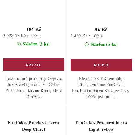
106 Kč
96 Kč
Měrná
3 028,57 Kč / 100 g
Měrná
2 400 Kč / 100 g
cena:
cena:
(3 ks)
(5 ks)
Skladem
Skladem
Lesk rubínů pro dorty Objevte
Elegance v každém tahu
luxus a eleganci s FunCakes
Představujeme FunCakes
Prachovou Barvou Ruby, která
Prachovou barvu Shadow Grey,
přináší...
100% jedlou a...
FunCakes Prachová barva
FunCakes Prachová barva
Deep Claret
Light Yellow