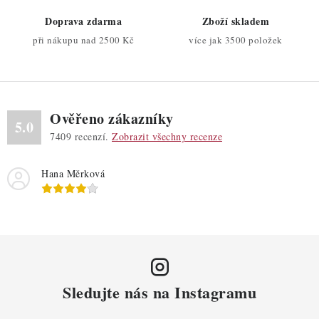
ý
Doprava zdarma
Zboží skladem
p
při nákupu nad 2500 Kč
více jak 3500 položek
i
s
u
Ověřeno zákazníky
5.0
7409
recenzí.
Zobrazit všechny recenze
Hana Měrková
Sledujte nás na Instagramu