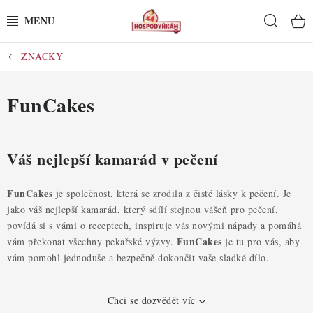
Přejít
Hleda
na
obsah
ZNAČKY
POTŘEBY
POMŮCKY
FunCakes
SUROVINY
Váš nejlepší kamarád v pečení
DEKORACE
FunCakes
je společnost, která se zrodila z čisté lásky k pečení. Je
PRO OSLAVY
jako váš nejlepší kamarád, který sdílí stejnou vášeň pro pečení,
povídá si s vámi o receptech, inspiruje vás novými nápady a pomáhá
DO KUCHYNĚ
FunCakes
vám překonat všechny pekařské výzvy.
je tu pro vás, aby
vám pomohl jednoduše a bezpečně dokončit vaše sladké dílo.
POCHUTINY
Chci se dozvědět víc