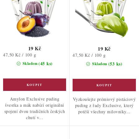
t
k
ů
t
ů
19 Kč
19 Kč
Měrná
47,50 Kč / 100 g
Měrná
47,50 Kč / 100 g
cena:
cena:
(45 ks)
(53 ks)
Skladem
Skladem
Amylon Exclusive puding
Vyzkoušejte prémiový pistáciový
švestka a mák nabízí originální
puding z řady Exclusive, který
spojení dvou tradičních českých
potěší všechny milovníky...
chutí v...