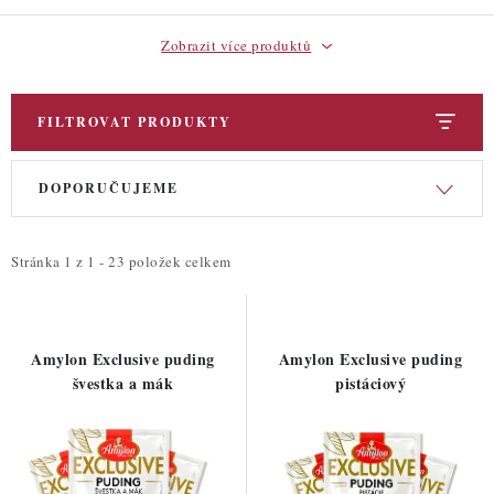
Zobrazit více produktů
FILTROVAT PRODUKTY
V
Ř
DOPORUČUJEME
ý
a
p
z
i
e
Stránka
1
z
1
-
23
položek celkem
s
n
p
í
r
p
Amylon Exclusive puding
Amylon Exclusive puding
o
r
švestka a mák
pistáciový
d
o
u
d
k
u