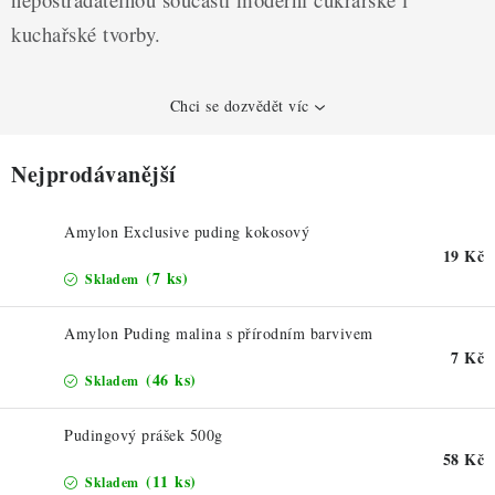
ZDRAVÉ PEČENÍ
kuchařské tvorby.
DÁRKOVÉ POUKAZY
Chci se dozvědět víc
TÉMATICKÉ PRODUKTY
Nejprodávanější
PROFI BALENÍ
NOVÉ ZBOŽÍ
Amylon Exclusive puding kokosový
19 Kč
(7 ks)
Skladem
ZNAČKY
Amylon Puding malina s přírodním barvivem
Nepřevzetí zásilky na dobírku
Obchodní podmínky
7 Kč
(46 ks)
Skladem
Hodnocení obchodu
Blog
Moje objednávka
Podmínky ochrany osobních údajů
Pudingový prášek 500g
58 Kč
(11 ks)
Skladem