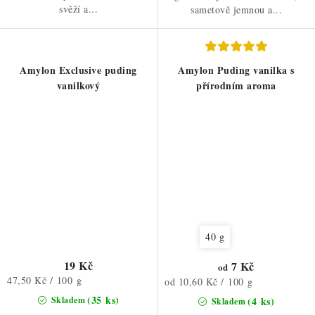
svěží a...
sametově jemnou a...
Amylon Exclusive puding
Amylon Puding vanilka s
vanilkový
přírodním aroma
40 g
19 Kč
7 Kč
od
Měrná
47,50 Kč / 100 g
Měrná
od 10,60 Kč / 100 g
cena:
cena:
(35 ks)
Skladem
(4 ks)
Skladem