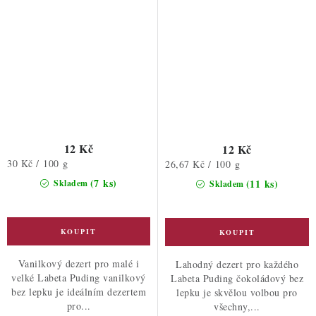
12 Kč
12 Kč
Měrná
30 Kč / 100 g
Měrná
26,67 Kč / 100 g
cena:
cena:
(7 ks)
(11 ks)
Skladem
Skladem
Vanilkový dezert pro malé i
Lahodný dezert pro každého
velké Labeta Puding vanilkový
Labeta Puding čokoládový bez
bez lepku je ideálním dezertem
lepku je skvělou volbou pro
pro...
všechny,...