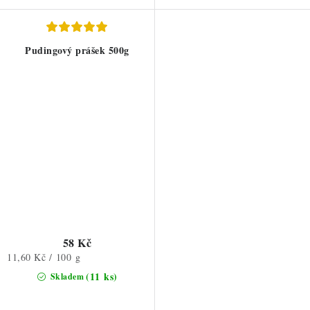
Pudingový prášek 500g
58 Kč
Měrná
11,60 Kč / 100 g
cena:
(11 ks)
Skladem