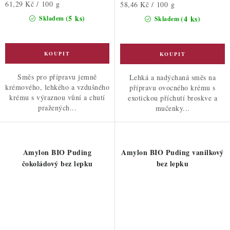
Měrná
61,29 Kč / 100 g
Měrná
58,46 Kč / 100 g
cena:
cena:
(5 ks)
(4 ks)
Skladem
Skladem
Směs pro přípravu jemně
Lehká a nadýchaná směs na
krémového, lehkého a vzdušného
přípravu ovocného krému s
krému s výraznou vůní a chutí
exotickou příchutí broskve a
pražených...
mučenky...
Amylon BIO Puding
Amylon BIO Puding vanilkový
čokoládový bez lepku
bez lepku