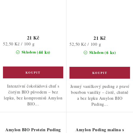
21 Kč
21 Kč
Měrná
52,50 Kč / 100 g
Měrná
52,50 Kč / 100 g
cena:
cena:
(44 ks)
(6 ks)
Skladem
Skladem
Intenzivní čokoládová chuť s
Jemný vanilkový puding z pravé
čistým BIO původem – bez
bourbon vanilky – čistě, chutně
lepku, bez kompromisů Amylon
a bez lepku Amylon BIO
BIO...
Puding...
Amylon BIO Protein Puding
Amylon Puding malina s