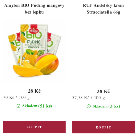
Amylon BIO Puding mangový
RUF Andělský krém
bez lepku
Stracciatella 66g
28 Kč
38 Kč
Měrná
70 Kč / 100 g
Měrná
57,58 Kč / 100 g
cena:
cena:
(51 ks)
(3 ks)
Skladem
Skladem