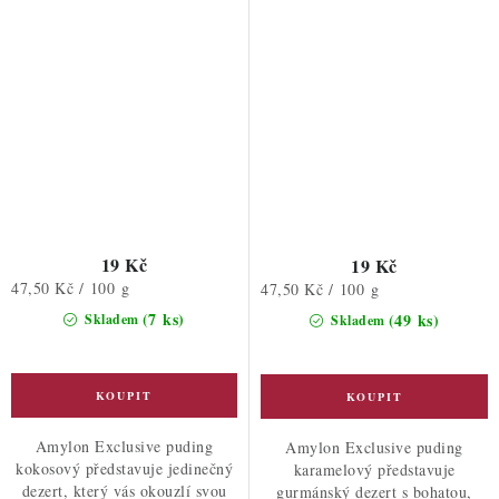
19 Kč
19 Kč
Měrná
47,50 Kč / 100 g
Měrná
47,50 Kč / 100 g
cena:
cena:
(7 ks)
(49 ks)
Skladem
Skladem
Amylon Exclusive puding
Amylon Exclusive puding
kokosový představuje jedinečný
karamelový představuje
dezert, který vás okouzlí svou
gurmánský dezert s bohatou,