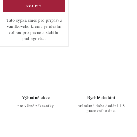
Tato sypká směs pro přípravu
vanilkového krému je ideální
volbou pro pevné a stabilní
pudingové...
O
v
l
á
d
Výhodné akce
Rychlé dodání
a
pro věrné zákazníky
průměrná doba dodání 1,8
c
pracovního dne.
í
p
r