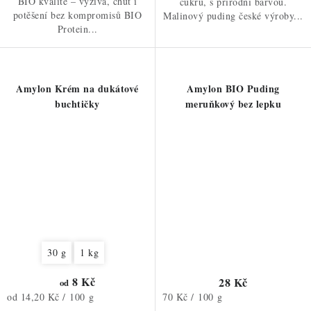
BIO kvalitě – výživa, chuť i
cukru, s přírodní barvou.
potěšení bez kompromisů BIO
Malinový puding české výroby...
Protein...
Amylon Krém na dukátové
Amylon BIO Puding
buchtičky
meruňkový bez lepku
30 g
1 kg
8 Kč
28 Kč
od
Měrná
Měrná
od 14,20 Kč / 100 g
70 Kč / 100 g
cena:
cena: