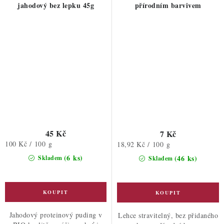
jahodový bez lepku 45g
přírodním barvivem
45 Kč
7 Kč
Měrná
100 Kč / 100 g
Měrná
18,92 Kč / 100 g
cena:
cena:
(6 ks)
(46 ks)
Skladem
Skladem
Jahodový proteinový puding v
Lehce stravitelný, bez přidaného