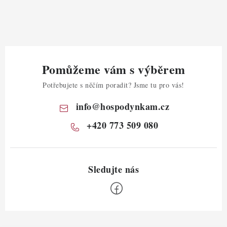
Pomůžeme vám s výběrem
Potřebujete s něčím poradit? Jsme tu pro vás!
info
@
hospodynkam.cz
+420 773 509 080
Z