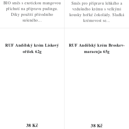
BIO směs s exotickou mangovou
Směs pro přípravu lehkého a
příchutí na přípravu pudingu.
vzdušného krému s velkými
Díky použití přírodního
kousky hořké čokolády. Sladká
sušeného...
krémovost se...
RUF Andělský krém Lískový
RUF Andělský krém Broskev-
oříšek 62g
maracuja 65g
38 Kč
38 Kč