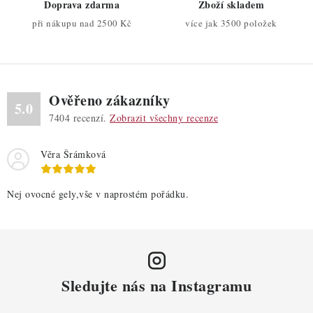
Doprava zdarma
Zboží skladem
v
při nákupu nad 2500 Kč
více jak 3500 položek
k
y
v
ý
Ověřeno zákazníky
p
5.0
7404
recenzí.
Zobrazit všechny recenze
i
s
Věra Šrámková
u
Nej ovocné gely,vše v naprostém pořádku.
Sledujte nás na Instagramu