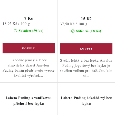
7 Kč
15 Kč
Měrná
18,92 Kč / 100 g
Měrná
37,50 Kč / 100 g
cena:
cena:
(59 ks)
(18 ks)
Skladem
Skladem
Lahodně jemný a lehce
Svěží, lehký a bez lepku Amylon
stravitelný dezert Amylon
Puding jogurtový bez lepku je
Puding banán představuje vysoce
skvělou volbou pro každého, kdo
kvalitní výrobek...
si...
Labeta Puding s vanilkovou
Labeta Puding čokoládový bez
příchutí bez lepku
lepku