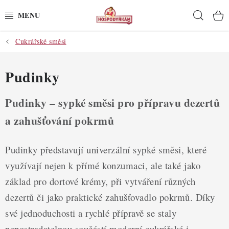
Přejít
Hleda
na
obsah
Cukrářské směsi
POTŘEBY
POMŮCKY
Pudinky
SUROVINY
Pudinky – sypké směsi pro přípravu dezertů
a zahušťování pokrmů
DEKORACE
Pudinky představují univerzální sypké směsi, které
PRO OSLAVY
využívají nejen k přímé konzumaci, ale také jako
DO KUCHYNĚ
základ pro dortové krémy, při vytváření různých
dezertů či jako praktické zahušťovadlo pokrmů. Díky
POCHUTINY
své jednoduchosti a rychlé přípravě se staly
nepostradatelnou součástí moderní cukrářské i