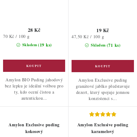
28 Kč
19 Kč
Měrná
70 Kč / 100 g
Měrná
47,50 Kč / 100 g
cena:
cena:
(19 ks)
(71 ks)
Skladem
Skladem
Amylon BIO Puding jahodový
Amylon Exclusive puding
bez lepku je ideální volbou pro
granátové jablko představuje
ty, kdo ocení čistou a
dezert, který spojuje jemnou
autentickou...
konzistenci s...
Amylon Exclusive puding
Amylon Exclusive puding
kokosový
karamelový