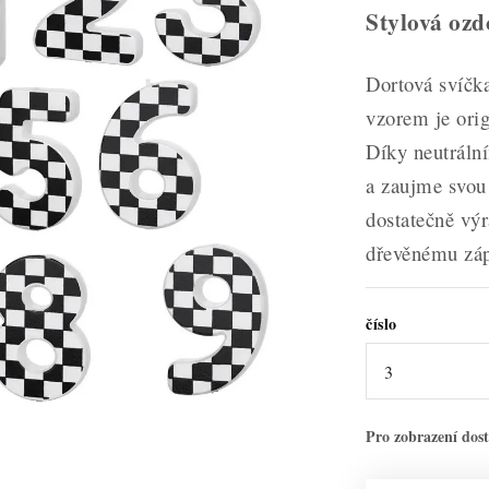
Stylová ozd
Dortová svíčka
vzorem je ori
Díky neutráln
a zaujme svou 
dostatečně výr
dřevěnému zápi
číslo