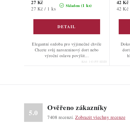
27 Kč
42 Kč
(1 ks)
Skladem
Měrná
Měrná
27 Kč / 1 ks
42 Kč 
cena:
cena:
Elegantní ozdoba pro výjimečné chvíle
Doko
Chcete svůj narozeninový dort nebo
dort
výroční oslavu povýšit...
h
Kód:
143-PF-SDZ0
Ověřeno zákazníky
5.0
7408
recenzí.
Zobrazit všechny recenze