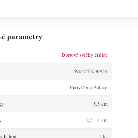
vé parametry
Dortové svíčky číslice
5904555030954
PartyDeco Polsko
ky
5,5 cm
y
2,5 - 4 cm
v balení
1 ks