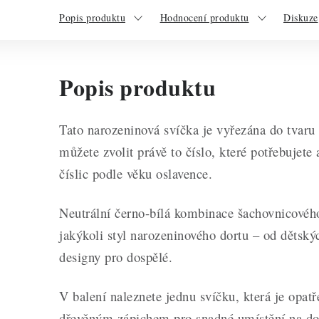
Popis produktu
Hodnocení produktu
Diskuze
Popis produktu
Tato narozeninová svíčka je vyřezána do tvaru č
můžete zvolit právě to číslo, které potřebujet
číslic podle věku oslavence.
Neutrální černo-bílá kombinace šachovnicovéh
jakýkoli styl narozeninového dortu – od dětský
designy pro dospělé.
V balení naleznete jednu svíčku, která je opat
dřevěným zápichem pro snadné umístění na dor