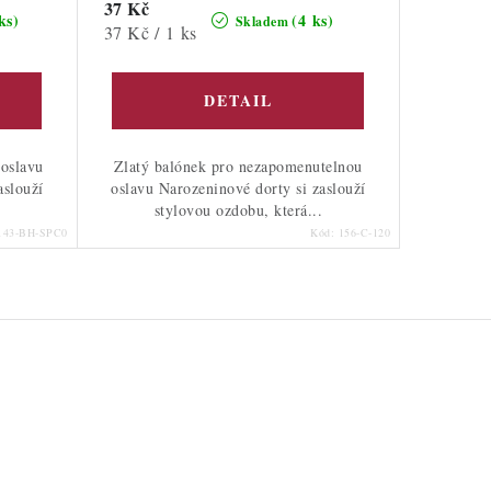
37 Kč
ks)
(4 ks)
Skladem
Měrná
37 Kč / 1 ks
cena:
 oslavu
Zlatý balónek pro nezapomenutelnou
aslouží
oslavu Narozeninové dorty si zaslouží
stylovou ozdobu, která...
143-BH-SPC0
Kód:
156-C-120