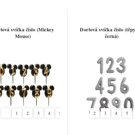
tová svíčka číslo (Mickey
Dortová svíčka číslo (třp
Mouse)
černá)
1
2
3
4
5
6
7
8
2
9
3
4
5