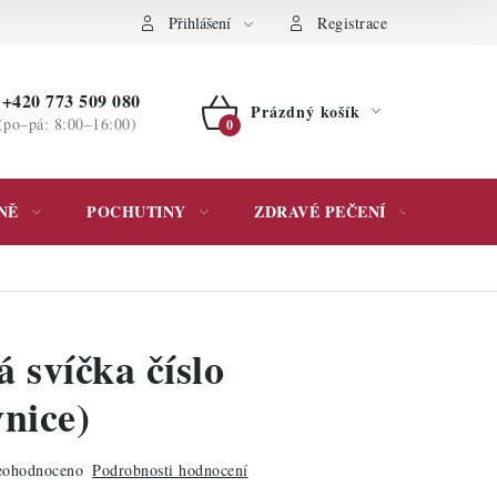
ochrany osobních údajů
Přihlášení
Registrace
+420 773 509 080
Prázdný košík
(po–pá: 8:00–16:00)
NÁKUPNÍ
KOŠÍK
NĚ
POCHUTINY
ZDRAVÉ PEČENÍ
DÁR
 svíčka číslo
vnice)
ohodnoceno
Podrobnosti hodnocení