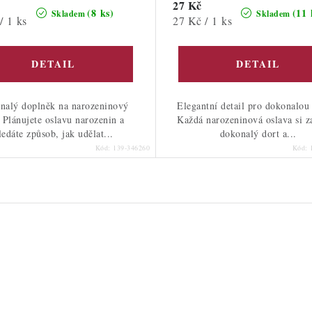
27 Kč
(8 ks)
(11 
Skladem
Skladem
Měrná
/ 1 ks
27 Kč / 1 ks
cena:
nalý doplněk na narozeninový
Elegantní detail pro dokonalou
 Plánujete oslavu narozenin a
Každá narozeninová oslava si z
ledáte způsob, jak udělat...
dokonalý dort a...
Kód:
139-346260
Kód: