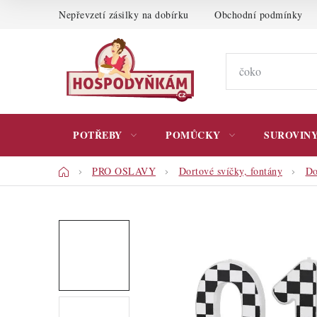
Přejít
Nepřevzetí zásilky na dobírku
Obchodní podmínky
na
obsah
POTŘEBY
POMŮCKY
SUROVIN
Domů
PRO OSLAVY
Dortové svíčky, fontány
Do