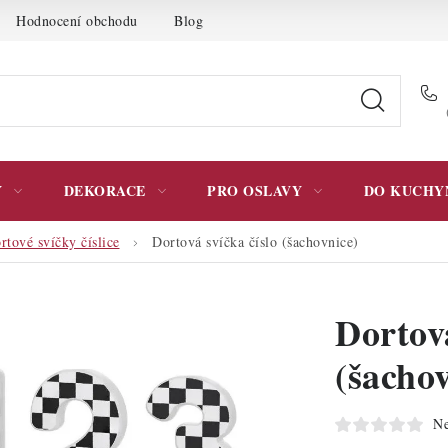
Hodnocení obchodu
Blog
Moje objednávka
Podmínky 
Y
DEKORACE
PRO OSLAVY
DO KUCHY
rtové svíčky číslice
Dortová svíčka číslo (šachovnice)
Dortová
(šacho
Ne