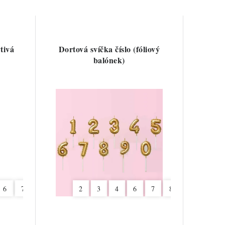
ytivá
Dortová svíčka číslo (fóliový
balónek)
6
7
8
9
2
3
4
6
7
8
9