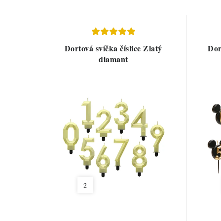
Dortová svíčka číslice Zlatý
Dor
diamant
2