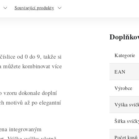
Související produkty
Doplňko
Kategorie
íslice od 0 do 9, takže si
e a můžete kombinovat více
EAN
Výrobce
o vzoru dokonale doplní
ch motivů až po elegantní
Výška svíč
Šířka svíčk
řena integrovaným
Počet kusů 
t. Výška svíčky včetně