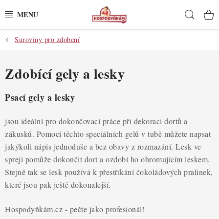
Přejít
Hleda
na
obsah
Suroviny pro zdobení
POTŘEBY
POMŮCKY
Zdobící gely a lesky
SUROVINY
Psací gely a lesky
DEKORACE
jsou ideální pro dokončovací práce při dekoraci dortů a
zákusků. Pomocí těchto speciálních gelů v tubě můžete napsat
PRO OSLAVY
jakýkoli nápis jednoduše a bez obavy z rozmazání. Lesk ve
spreji pomůže dokončit dort a ozdobí ho ohromujícím leskem.
DO KUCHYNĚ
Stejně tak se lesk používá k přestříkání čokoládových pralinek,
které jsou pak ještě dokonalejší.
POCHUTINY
Hospodyňkám.cz - pečte jako profesionál!