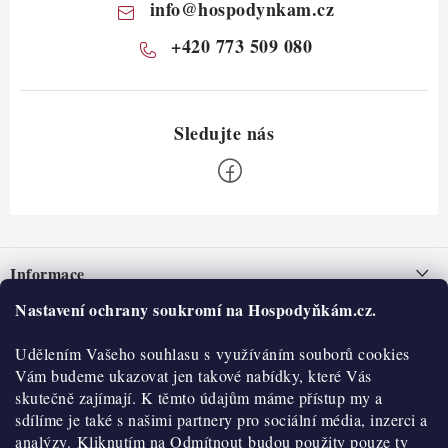
info
@
hospodynkam.cz
+420 773 509 080
Z
á
Informace
p
a
Nastavení ochrany soukromí na Hospodyňkám.cz.
Nepřevzetí zásilky na dobírku
O nás
t
Obchodní podmínky
Udělením Vašeho souhlasu s využíváním souborů cookies
í
Historie
O nákupu
Vám budeme ukazovat jen takové nabídky, které Vás
Hodnocení obchodu
skutečně zajímají. K těmto údajům máme přístup my a
Kontakty
Reklamace a vratky
sdílíme je také s našimi partnery pro sociální média, inzerci a
Blog
analýzy. Kliknutím na Odmítnout budou použity pouze ty