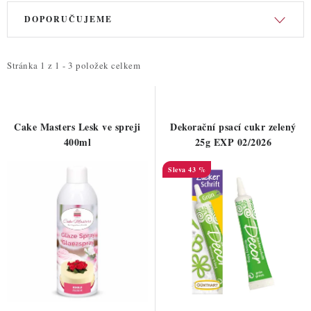
V
Ř
DOPORUČUJEME
ý
a
p
z
i
e
Stránka
1
z
1
-
3
položek celkem
s
n
p
í
r
p
Cake Masters Lesk ve spreji
Dekorační psací cukr zelený
o
r
400ml
25g EXP 02/2026
d
o
43 %
u
d
k
u
t
k
ů
t
ů