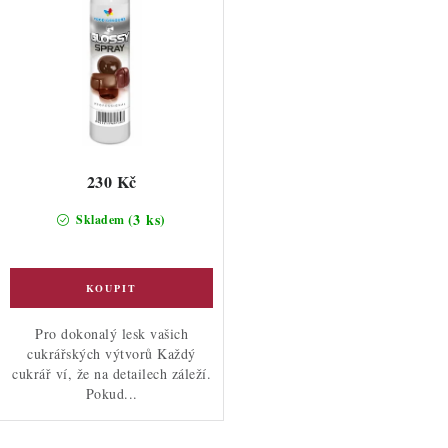
230 Kč
(3 ks)
Skladem
Pro dokonalý lesk vašich
cukrářských výtvorů Každý
cukrář ví, že na detailech záleží.
Pokud...