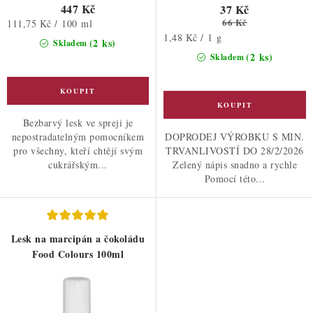
447 Kč
37 Kč
66 Kč
Měrná
111,75 Kč / 100 ml
Měrná
cena:
1,48 Kč / 1 g
(2 ks)
Skladem
cena:
(2 ks)
Skladem
Bezbarvý lesk ve spreji je
nepostradatelným pomocníkem
DOPRODEJ VÝROBKU S MIN.
pro všechny, kteří chtějí svým
TRVANLIVOSTÍ DO 28/2/2026
cukrářským...
Zelený nápis snadno a rychle
Pomocí této...
Lesk na marcipán a čokoládu
Food Colours 100ml