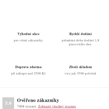
O
v
l
á
d
Výhodné akce
Rychlé dodání
a
pro věrné zákazníky
průměrná doba dodání 1,8
c
pracovního dne.
í
p
r
Doprava zdarma
Zboží skladem
v
při nákupu nad 2500 Kč
více jak 3500 položek
k
y
v
ý
Ověřeno zákazníky
p
5.0
7408
recenzí.
Zobrazit všechny recenze