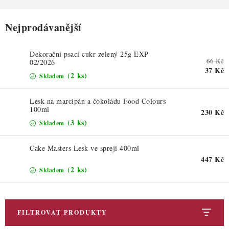
ZDRAVÉ PEČENÍ
Nejprodávanější
DÁRKOVÉ POUKAZY
TÉMATICKÉ PRODUKTY
Dekorační psací cukr zelený 25g EXP
66 Kč
02/2026
37 Kč
(2 ks)
Skladem
PROFI BALENÍ
Lesk na marcipán a čokoládu Food Colours
NOVÉ ZBOŽÍ
100ml
230 Kč
(3 ks)
Skladem
ZNAČKY
Cake Masters Lesk ve spreji 400ml
447 Kč
Nepřevzetí zásilky na dobírku
Obchodní podmínky
(2 ks)
Skladem
Hodnocení obchodu
Blog
Moje objednávka
Podmínky ochrany osobních údajů
FILTROVAT PRODUKTY