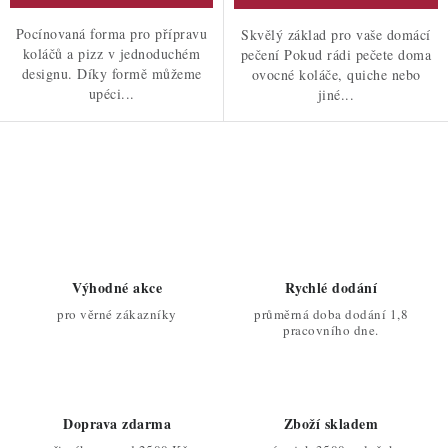
Pocínovaná forma pro přípravu
Skvělý základ pro vaše domácí
koláčů a pizz v jednoduchém
pečení Pokud rádi pečete doma
designu. Díky formě můžeme
ovocné koláče, quiche nebo
upéci...
jiné...
O
v
l
á
d
Výhodné akce
Rychlé dodání
a
pro věrné zákazníky
průměrná doba dodání 1,8
c
pracovního dne.
í
p
r
Doprava zdarma
Zboží skladem
v