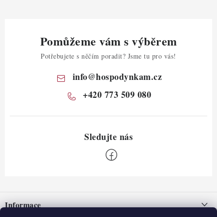
Pomůžeme vám s výběrem
Potřebujete s něčím poradit? Jsme tu pro vás!
info
@
hospodynkam.cz
+420 773 509 080
Z
á
Informace
p