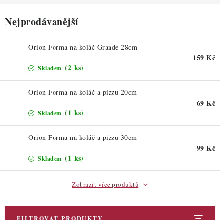
ZDRAVÉ PEČENÍ
Nejprodávanější
DÁRKOVÉ POUKAZY
Orion Forma na koláč Grande 28cm
TÉMATICKÉ PRODUKTY
159 Kč
(2 ks)
Skladem
PROFI BALENÍ
Orion Forma na koláč a pizzu 20cm
NOVÉ ZBOŽÍ
69 Kč
(1 ks)
Skladem
ZNAČKY
Orion Forma na koláč a pizzu 30cm
99 Kč
Nepřevzetí zásilky na dobírku
Obchodní podmínky
(1 ks)
Skladem
Hodnocení obchodu
Blog
Moje objednávka
Zobrazit více produktů
Podmínky ochrany osobních údajů
FILTROVAT PRODUKTY