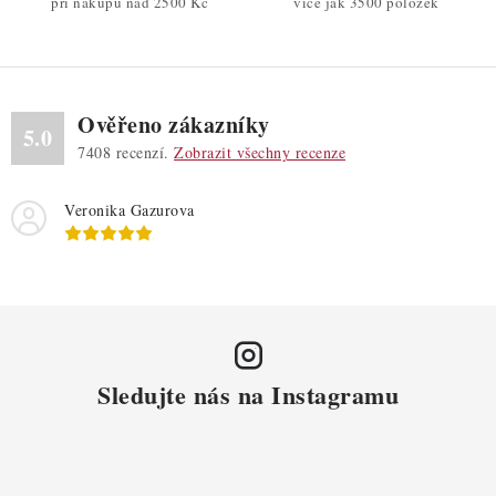
při nákupu nad 2500 Kč
více jak 3500 položek
k
y
v
ý
Ověřeno zákazníky
p
5.0
7408
recenzí.
Zobrazit všechny recenze
i
s
Veronika Gazurova
u
Sledujte nás na Instagramu