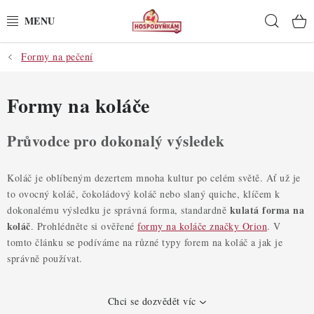
Přejít
Hleda
na
obsah
Formy na pečení
POTŘEBY
POMŮCKY
Formy na koláče
SUROVINY
Průvodce pro dokonalý výsledek
DEKORACE
Koláč je oblíbeným dezertem mnoha kultur po celém světě. Ať už je
to ovocný koláč, čokoládový koláč nebo slaný quiche, klíčem k
PRO OSLAVY
kulatá forma na
dokonalému výsledku je správná forma, standardně
koláč
. Prohlédněte si ověřené
formy na koláče značky Orion
. V
DO KUCHYNĚ
tomto článku se podíváme na různé typy forem na koláč a jak je
správně používat.
POCHUTINY
Chci se dozvědět víc