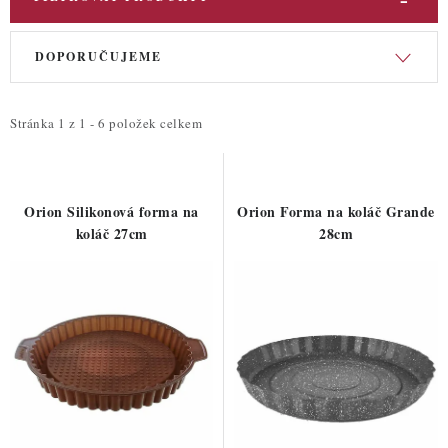
V
Ř
DOPORUČUJEME
ý
a
p
z
i
e
Stránka
1
z
1
-
6
položek celkem
s
n
p
í
r
p
Orion Silikonová forma na
Orion Forma na koláč Grande
o
r
koláč 27cm
28cm
d
o
u
d
k
u
t
k
ů
t
ů