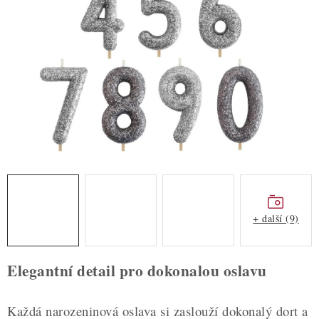
ZDRAVÉ PEČENÍ
DÁRKOVÉ POUKAZY
TÉMATICKÉ PRODUKTY
PROFI BALENÍ
NOVÉ ZBOŽÍ
ZNAČKY
+ další (9)
Nepřevzetí zásilky na dobírku
Obchodní podmínky
Hodnocení obchodu
Blog
Moje objednávka
Elegantní detail pro dokonalou oslavu
Podmínky ochrany osobních údajů
Každá narozeninová oslava si zaslouží dokonalý dort a