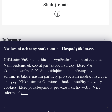
Z
á
Informace
p
a
Nastavení ochrany soukromí na Hospodyňkám.cz.
Nepřevzetí zásilky na dobírku
O nás
t
Obchodní podmínky
Udělením Vašeho souhlasu s využíváním souborů cookies
í
Historie
O nákupu
Vám budeme ukazovat jen takové nabídky, které Vás
Hodnocení obchodu
skutečně zajímají. K těmto údajům máme přístup my a
Kontakty
Reklamace a vratky
sdílíme je také s našimi partnery pro sociální média, inzerci a
Blog
analýzy. Kliknutím na Odmítnout budou použity pouze ty
cookies, které potřebujeme k provozu našeho webu. Více
Moje objednávka
Výdejní místa
informací
zde.
Podmínky ochrany osobních údajů
Cookies