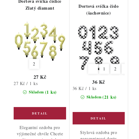
Dortová svíčka číslice
Dortová svíčka číslo
Zlatý diamant
(šachovnice)
2
1
2
3
4
27 Kč
36 Kč
Měrná
27 Kč / 1 ks
Měrná
36 Kč / 1 ks
cena:
(1 ks)
Skladem
cena:
(21 ks)
Skladem
Elegantní ozdoba pro
Stylová ozdoba pro
výjimečné chvíle Chcete
narozeninové dorty