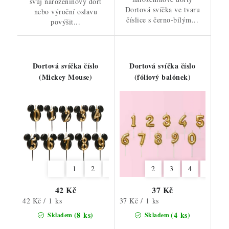
svůj narozeninový dort
Dortová svíčka ve tvaru
nebo výroční oslavu
číslice s černo-bílým...
povýšit...
Dortová svíčka číslo
Dortová svíčka číslo
(Mickey Mouse)
(fóliový balónek)
1
2
3
4
5
2
6
3
7
4
8
6
9
7
42 Kč
37 Kč
Měrná
Měrná
42 Kč / 1 ks
37 Kč / 1 ks
cena:
cena:
(8 ks)
(4 ks)
Skladem
Skladem