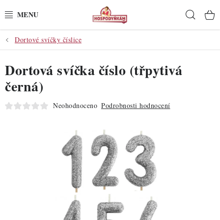
Přejít
Hleda
na
obsah
Dortové svíčky číslice
POTŘEBY
Dortová svíčka číslo (třpytivá
POMŮCKY
černá)
SUROVINY
Neohodnoceno
Podrobnosti hodnocení
DEKORACE
PRO OSLAVY
DO KUCHYNĚ
POCHUTINY