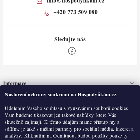
info
@
hospodynkam.cz
+420 773 509 080
Z
á
Informace
p
a
Nastavení ochrany soukromí na Hospodyňkám.cz.
Nepřevzetí zásilky na dobírku
O nás
t
Obchodní podmínky
Udělením Vašeho souhlasu s využíváním souborů cookies
í
Historie
O nákupu
Vám budeme ukazovat jen takové nabídky, které Vás
Hodnocení obchodu
skutečně zajímají. K těmto údajům máme přístup my a
Kontakty
Reklamace a vratky
sdílíme je také s našimi partnery pro sociální média, inzerci a
Blog
analýzy. Kliknutím na Odmítnout budou použity pouze ty