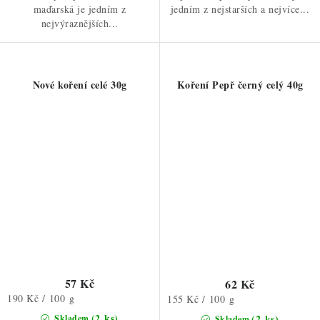
maďarská je jedním z
jedním z nejstarších a nejvíce...
nejvýraznějších...
Nové koření celé 30g
Koření Pepř černý celý 40g
57 Kč
62 Kč
Měrná
190 Kč / 100 g
Měrná
155 Kč / 100 g
cena:
cena:
(2 ks)
(2 ks)
Skladem
Skladem