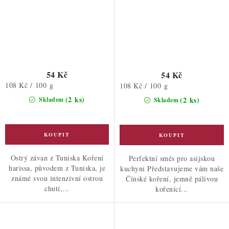
54 Kč
54 Kč
Měrná
108 Kč / 100 g
Měrná
108 Kč / 100 g
cena:
cena:
(2 ks)
(2 ks)
Skladem
Skladem
Ostrý závan z Tuniska Koření
Perfektní směs pro asijskou
harissa, původem z Tuniska, je
kuchyni Představujeme vám naše
známé svou intenzivní ostrou
Čínské koření, jemně pálivou
chutí,...
kořenící...