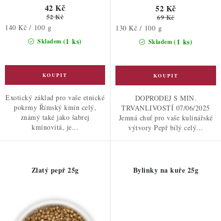
42 Kč
52 Kč
52 Kč
69 Kč
Měrná
140 Kč / 100 g
Měrná
130 Kč / 100 g
cena:
cena:
(1 ks)
(1 ks)
Skladem
Skladem
Exotický základ pro vaše etnické
DOPRODEJ S MIN.
pokrmy Římský kmín celý,
TRVANLIVOSTÍ 07/06/2025
známý také jako šabrej
Jemná chuť pro vaše kulinářské
kmínovitá, je...
výtvory Pepř bílý celý...
Zlatý pepř 25g
Bylinky na kuře 25g