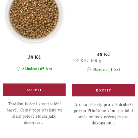
48 Kč
38 Kč
Měrná
192 Kč / 100 g
cena:
(65 ks)
Skladem
(1 ks)
Skladem
Tradiční koření v netradiční
Aroma přírody pro váš drůbeží
barvě. Černý pepř obalený ve
pokrm Přinášíme vám speciální
zlaté polevě slouží jako
směs bylinek určených pro
dekorace...
dokonalou...