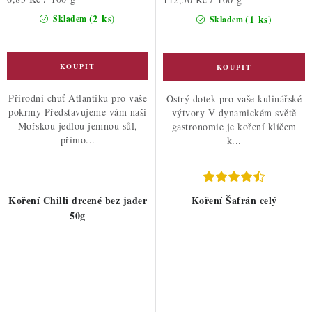
cena:
cena:
(2 ks)
(1 ks)
Skladem
Skladem
Přírodní chuť Atlantiku pro vaše
Ostrý dotek pro vaše kulinářské
pokrmy Představujeme vám naši
výtvory V dynamickém světě
Mořskou jedlou jemnou sůl,
gastronomie je koření klíčem
přímo...
k...
Koření Chilli drcené bez jader
Koření Šafrán celý
50g