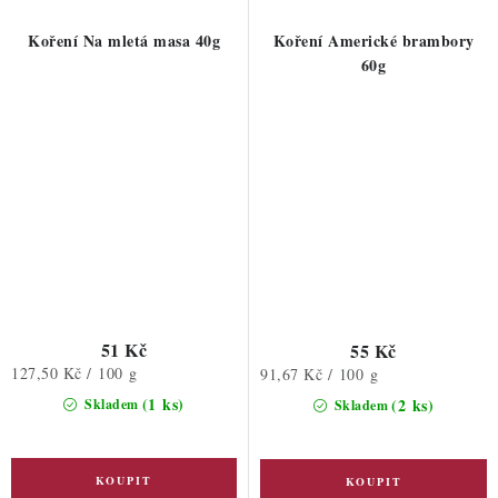
Koření Na mletá masa 40g
Koření Americké brambory
60g
51 Kč
55 Kč
Měrná
127,50 Kč / 100 g
Měrná
91,67 Kč / 100 g
cena:
cena:
(1 ks)
(2 ks)
Skladem
Skladem