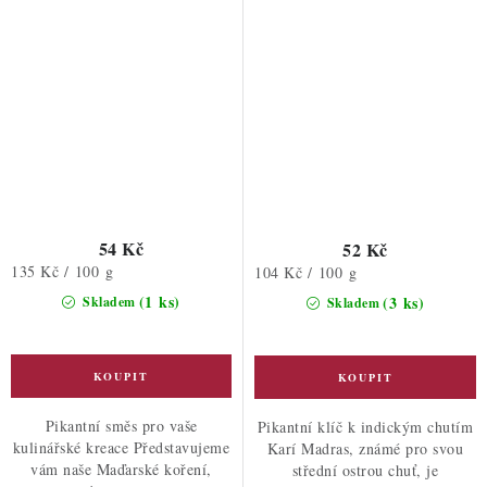
54 Kč
52 Kč
Měrná
135 Kč / 100 g
Měrná
104 Kč / 100 g
cena:
cena:
(1 ks)
(3 ks)
Skladem
Skladem
Pikantní směs pro vaše
Pikantní klíč k indickým chutím
kulinářské kreace Představujeme
Karí Madras, známé pro svou
vám naše Maďarské koření,
střední ostrou chuť, je