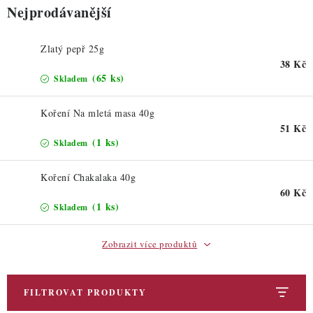
ZDRAVÉ PEČENÍ
Nejprodávanější
DÁRKOVÉ POUKAZY
Zlatý pepř 25g
38 Kč
TÉMATICKÉ PRODUKTY
(65 ks)
Skladem
PROFI BALENÍ
Koření Na mletá masa 40g
51 Kč
(1 ks)
Skladem
NOVÉ ZBOŽÍ
Koření Chakalaka 40g
ZNAČKY
60 Kč
(1 ks)
Skladem
Nepřevzetí zásilky na dobírku
Obchodní podmínky
Zobrazit více produktů
Hodnocení obchodu
Blog
Moje objednávka
Podmínky ochrany osobních údajů
FILTROVAT PRODUKTY