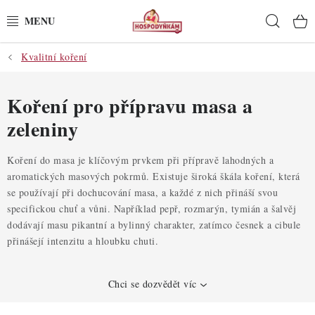
Přejít
Hleda
na
obsah
Kvalitní koření
POTŘEBY
POMŮCKY
Koření pro přípravu masa a
zeleniny
SUROVINY
Koření do masa je klíčovým prvkem při přípravě lahodných a
DEKORACE
aromatických masových pokrmů. Existuje široká škála koření, která
se používají při dochucování masa, a každé z nich přináší svou
PRO OSLAVY
specifickou chuť a vůni. Například pepř, rozmarýn, tymián a šalvěj
dodávají masu pikantní a bylinný charakter, zatímco česnek a cibule
přinášejí intenzitu a hloubku chuti.
DO KUCHYNĚ
POCHUTINY
Chci se dozvědět víc