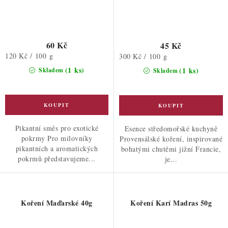
60 Kč
45 Kč
Měrná
120 Kč / 100 g
Měrná
300 Kč / 100 g
cena:
cena:
(1 ks)
(1 ks)
Skladem
Skladem
Pikantní směs pro exotické
Esence středomořské kuchyně
pokrmy Pro milovníky
Provensálské koření, inspirované
pikantních a aromatických
bohatými chutěmi jižní Francie,
pokrmů představujeme...
je...
Koření Maďarské 40g
Koření Karí Madras 50g