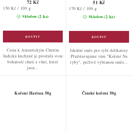
72 Kč
51 Kč
Měrná
150 Kč / 100 g
Měrná
170 Kč / 100 g
cena:
cena:
(2 ks)
(2 ks)
Skladem
Skladem
Cesta k Autentickým Chutím
Ideální směs pro rybí delikatesy
Indická kuchyně je proslulá svou
Představujeme vám "Koření Na
bohatostí chutí a vůní, které
ryby", pečlivě vybranou směs...
jsou...
Koření Harissa 50g
Čínské koření 50g