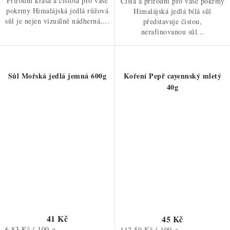
Přírodní krása a čistota pro vaše
Čistá a přírodní pro vaše pokrmy
pokrmy Himalájská jedlá růžová
Himalájská jedlá bílá sůl
sůl je nejen vizuálně nádherná,...
představuje čistou,
nerafinovanou sůl...
Sůl Mořská jedlá jemná 600g
Koření Pepř cayennský mletý
40g
41 Kč
45 Kč
Měrná
6,83 Kč / 100 g
Měrná
112,50 Kč / 100 g