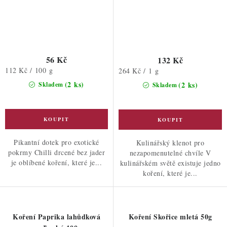
56 Kč
132 Kč
Měrná
112 Kč / 100 g
Měrná
264 Kč / 1 g
cena:
cena:
(2 ks)
(2 ks)
Skladem
Skladem
Pikantní dotek pro exotické
Kulinářský klenot pro
pokrmy Chilli drcené bez jader
nezapomenutelné chvíle V
je oblíbené koření, které je...
kulinářském světě existuje jedno
koření, které je...
Koření Paprika lahůdková
Koření Skořice mletá 50g