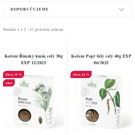
V
Ř
DOPORUČUJEME
ý
a
p
z
i
e
Stránka
1
z
2
-
41
položek celkem
s
n
p
í
r
p
Koření Římský kmín celý 30g
Koření Pepř bílý celý 40g EXP
o
r
EXP 12/2025
06/2025
d
o
19 %
24 %
u
d
Akce
k
u
t
k
ů
t
ů