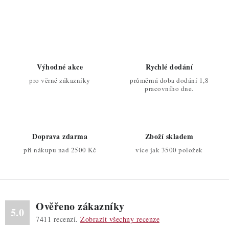
ý
p
i
s
u
Výhodné akce
Rychlé dodání
pro věrné zákazníky
průměrná doba dodání 1,8
pracovního dne.
Doprava zdarma
Zboží skladem
při nákupu nad 2500 Kč
více jak 3500 položek
Ověřeno zákazníky
5.0
7411
recenzí.
Zobrazit všechny recenze