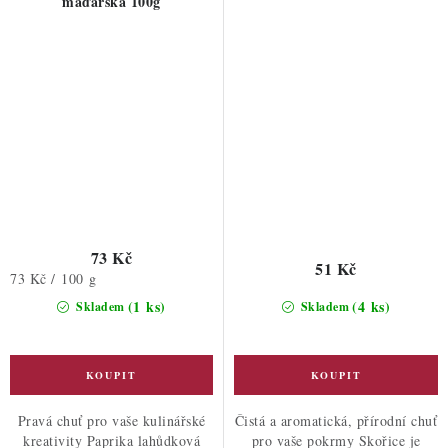
maďarská 100g
73 Kč
51 Kč
Měrná
73 Kč / 100 g
cena:
(1 ks)
(4 ks)
Skladem
Skladem
Pravá chuť pro vaše kulinářské
Čistá a aromatická, přírodní chuť
kreativity Paprika lahůdková
pro vaše pokrmy Skořice je