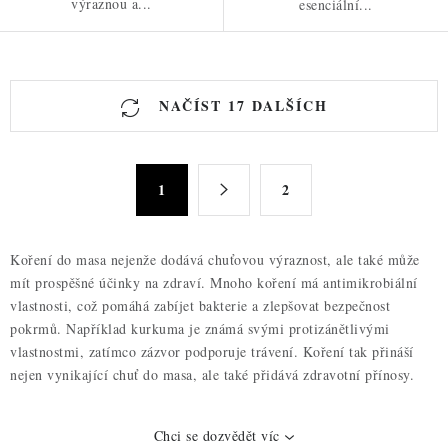
výraznou a...
esenciální...
O
NAČÍST 17 DALŠÍCH
v
l
á
S
d
1
2
t
a
r
c
á
Koření do masa nejenže dodává chuťovou výraznost, ale také může
n
í
mít prospěšné účinky na zdraví. Mnoho koření má antimikrobiální
k
p
vlastnosti, což pomáhá zabíjet bakterie a zlepšovat bezpečnost
o
r
pokrmů. Například kurkuma je známá svými protizánětlivými
v
v
vlastnostmi, zatímco zázvor podporuje trávení. Koření tak přináší
á
k
nejen vynikající chuť do masa, ale také přidává zdravotní přínosy.
n
y
í
v
Chci se dozvědět víc