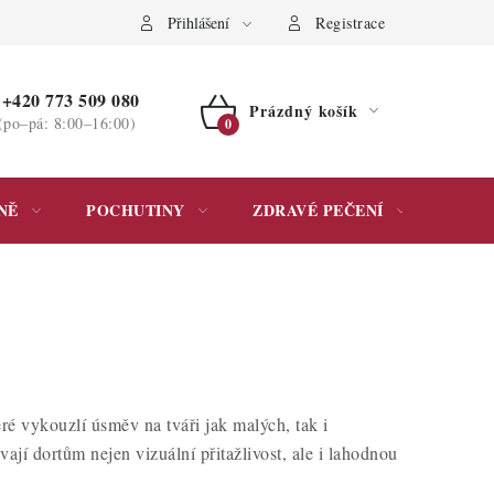
ochrany osobních údajů
Přihlášení
Registrace
+420 773 509 080
Prázdný košík
(po–pá: 8:00–16:00)
NÁKUPNÍ
KOŠÍK
NĚ
POCHUTINY
ZDRAVÉ PEČENÍ
DÁR
eré vykouzlí úsměv na tváři jak malých, tak i
ají dortům nejen vizuální přitažlivost, ale i lahodnou