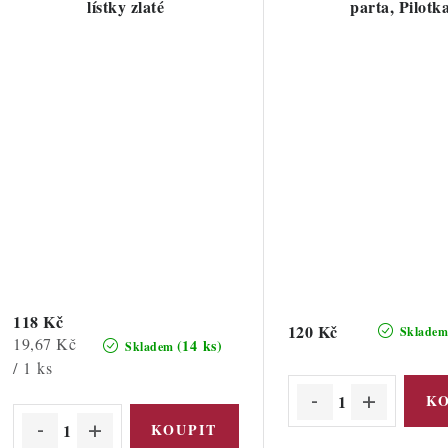
lístky zlaté
parta, Pilotk
118 Kč
120 Kč
Sklade
Měrná
19,67 Kč
(14 ks)
Skladem
cena:
/ 1 ks