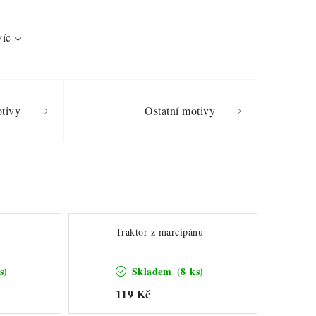
víc
tivy
Ostatní motivy
Traktor z marcipánu
s)
Skladem
(8 ks)
119 Kč