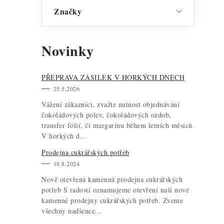
Značky
Novinky
PŘEPRAVA ZÁSILEK V HORKÝCH DNECH
25.5.2026
Vážení zákazníci, zvažte nutnost objednávání
čokoládových polev, čokoládových ozdob,
transfer fólií, či margarínu během letních měsíců.
V horkých d...
Prodejna cukrářských potřeb
18.8.2024
Nově otevřená kamenná prodejna cukrářských
potřeb S radostí oznamujeme otevření naší nové
kamenné prodejny cukrářských potřeb. Zveme
všechny nadšence...