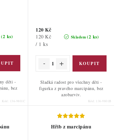
120 Kč
Měrná
120 Kč
(2 ks)
(2 ks)
m
Skladem
cena:
/ 1 ks
ny děti -
Sladká radost pro všechny děti -
pánu, bez
figurka z pravého marcipánu, bez
azobarviv.
Kód:
136-9801C
Kód:
136-9801B
pánu
Hřib z marcipánu