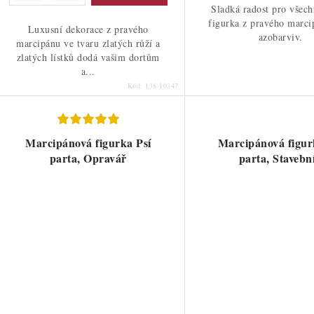
Sladká radost pro všech
figurka z pravého marci
Luxusní dekorace z pravého
azobarviv.
marcipánu ve tvaru zlatých růží a
zlatých lístků dodá vašim dortům
a...
Kód:
138-10347
Marcipánová figurka Psí
Marcipánová figur
parta, Opravář
parta, Stavebn