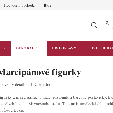
Hodnocení obchodu
Blog
Moje objednávka
Podmínky 
Y
DEKORACE
PRO OSLAVY
DO KUCHY
Marcipánové figurky
ouzelný detail na každém dortu
igurky z marcipánu
, ty malé, roztomilé a barevné postavičky, kt
ospělých hostů u slavnostního stolu. Tato malá umělecká díla dodáv
huťovou tečku.