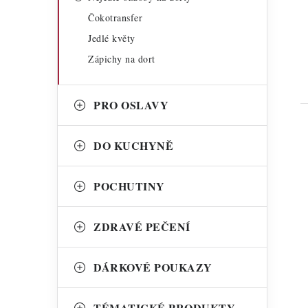
Čokotransfer
Jedlé květy
Zápichy na dort
PRO OSLAVY
DO KUCHYNĚ
POCHUTINY
i
ZDRAVÉ PEČENÍ
DÁRKOVÉ POUKAZY
TÉMATICKÉ PRODUKTY