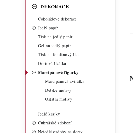
a
r
DEKORACE
n
i
Čokoládové dekorace
n
e
Jedlý papír
í
Tisk na jedlý papír
Gel na jedlý papír
p
Tisk na fondánový list
a
Dortová lízátka
n
Marcipánové figurky
Marcipánová zvířátka
e
Dětské motivy
l
Ostatní motivy
Jedlé krajky
Cukrářské zdobení
Nejedlé ozdoby na dorty