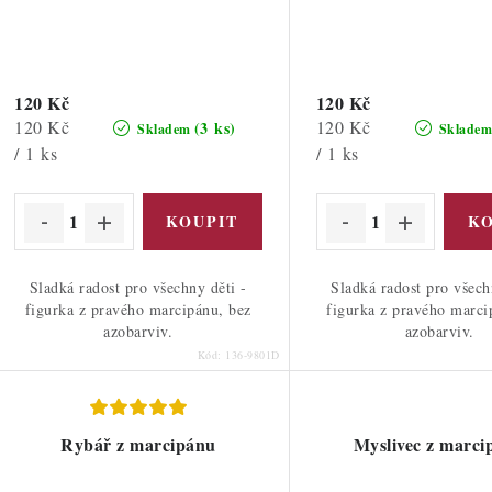
120 Kč
120 Kč
Měrná
Měrná
120 Kč
120 Kč
(3 ks)
Skladem
Sklade
cena:
cena:
/ 1 ks
/ 1 ks
Sladká radost pro všechny děti -
Sladká radost pro všech
figurka z pravého marcipánu, bez
figurka z pravého marci
azobarviv.
azobarviv.
Kód:
136-9801D
Rybář z marcipánu
Myslivec z marci