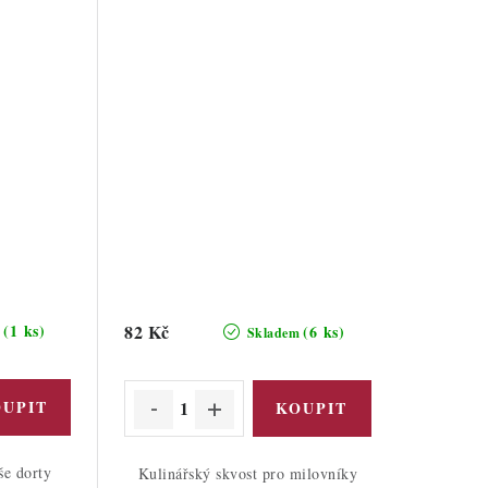
(1 ks)
82 Kč
(6 ks)
m
Skladem
še dorty
Kulinářský skvost pro milovníky