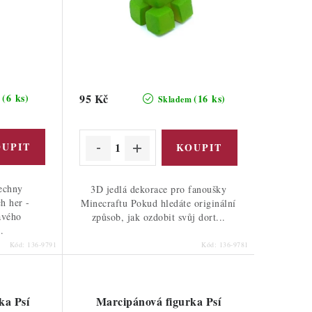
(6 ks)
95 Kč
(16 ks)
m
Skladem
šechny
3D jedlá dekorace pro fanoušky
h her -
Minecraftu Pokud hledáte originální
avého
způsob, jak ozdobit svůj dort...
.
Kód:
136-9791
Kód:
136-9781
ka Psí
Marcipánová figurka Psí