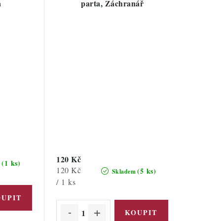
a
parta, Záchranář
120 Kč
(1 ks)
m
Měrná
120 Kč
(5 ks)
Skladem
cena:
/ 1 ks