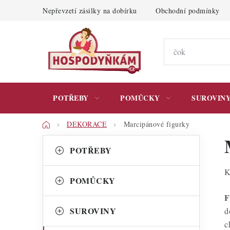
Přejít
Nepřevzetí zásilky na dobírku
Obchodní podmínky
na
obsah
POTŘEBY
POMŮCKY
SUROVIN
Domů
DEKORACE
Marcipánové figurky
P
K
Přeskočit
POTŘEBY
kategorie
a
o
K
t
s
POMŮCKY
e
t
F
g
SUROVINY
d
r
o
c