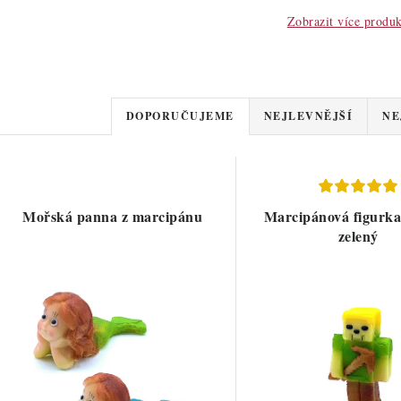
Zobrazit více produ
Ř
DOPORUČUJEME
NEJLEVNĚJŠÍ
NE
a
V
z
ý
e
Mořská panna z marcipánu
Marcipánová figurka 
p
zelený
n
í
s
p
p
r
r
o