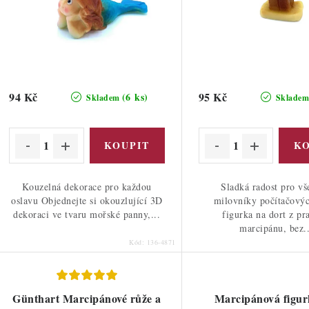
o
d
d
u
u
k
k
t
94 Kč
95 Kč
(6 ks)
Skladem
Sklade
ů
ů
Kouzelná dekorace pro každou
Sladká radost pro v
oslavu Objednejte si okouzlující 3D
milovníky počítačovýc
dekoraci ve tvaru mořské panny,...
figurka na dort z pr
marcipánu, bez..
Kód:
136-4871
Günthart Marcipánové růže a
Marcipánová figur