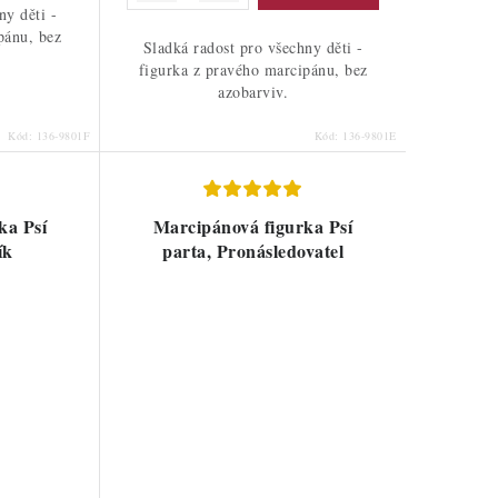
ny děti -
pánu, bez
Sladká radost pro všechny děti -
figurka z pravého marcipánu, bez
azobarviv.
Kód:
136-9801F
Kód:
136-9801E
ka Psí
Marcipánová figurka Psí
ík
parta, Pronásledovatel