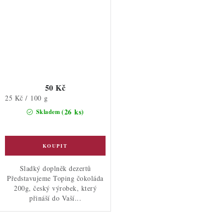
50 Kč
Měrná
25 Kč / 100 g
cena:
(26 ks)
Skladem
Sladký doplněk dezertů
Představujeme Toping čokoláda
200g, český výrobek, který
přináší do Vaší...