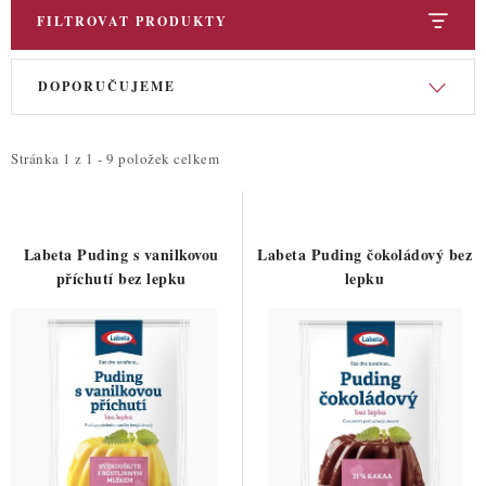
FILTROVAT PRODUKTY
V
Ř
DOPORUČUJEME
ý
a
p
z
i
e
Stránka
1
z
1
-
9
položek celkem
s
n
p
í
r
p
Labeta Puding s vanilkovou
Labeta Puding čokoládový bez
o
r
příchutí bez lepku
lepku
d
o
u
d
k
u
t
k
ů
t
ů