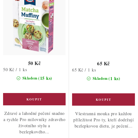
50 Kč
65 Kč
Měrná
50 Kč / 1 ks
Měrná
65 Kč / 1 ks
cena:
cena:
(15 ks)
(1 ks)
Skladem
Skladem
Zdravé a lahodné pečení snadno
Všestranná mouka pro každou
a rychle Pro milovníky zdravého
příležitost Pro ty, kteří dodržují
životního stylu a
bezlepkovou dietu, je pečení...
bezlepkového...