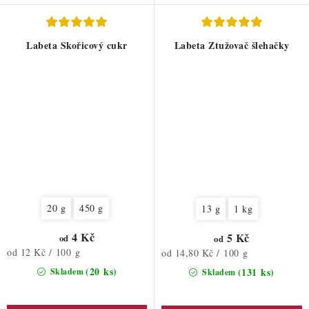
Labeta Skořicový cukr
Labeta Ztužovač šlehačky
20 g
450 g
13 g
1 kg
4 Kč
5 Kč
od
od
Měrná
od 12 Kč / 100 g
Měrná
od 14,80 Kč / 100 g
cena:
cena:
(20 ks)
(131 ks)
Skladem
Skladem