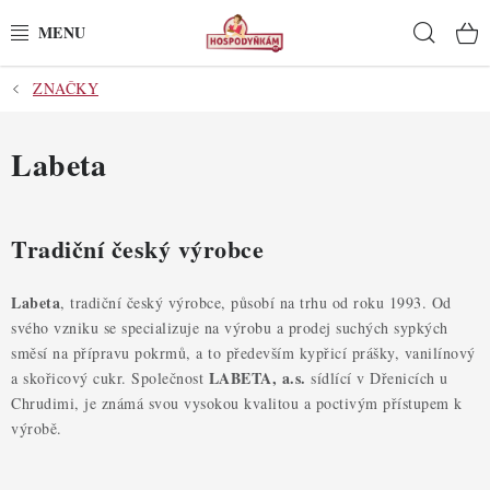
Přejít
Hleda
na
obsah
ZNAČKY
POTŘEBY
POMŮCKY
Labeta
SUROVINY
Tradiční český výrobce
DEKORACE
Labeta
, tradiční český výrobce, působí na trhu od roku 1993. Od
PRO OSLAVY
svého vzniku se specializuje na výrobu a prodej suchých sypkých
směsí na přípravu pokrmů, a to především kypřicí prášky, vanilínový
DO KUCHYNĚ
LABETA, a.s.
a skořicový cukr. Společnost
sídlící v Dřenicích u
Chrudimi, je známá svou vysokou kvalitou a poctivým přístupem k
výrobě.
POCHUTINY