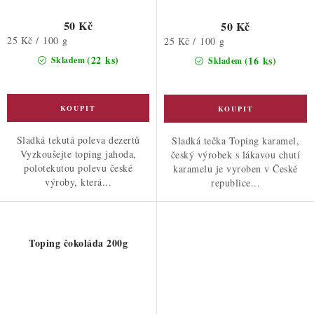
50 Kč
50 Kč
Měrná
25 Kč / 100 g
Měrná
25 Kč / 100 g
cena:
cena:
(22 ks)
(16 ks)
Skladem
Skladem
Sladká tekutá poleva dezertů
Sladká tečka Toping karamel,
Vyzkoušejte toping jahoda,
český výrobek s lákavou chutí
polotekutou polevu české
karamelu je vyroben v České
výroby, která...
republice...
Toping čokoláda 200g