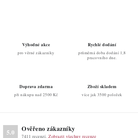
O
v
l
á
d
Výhodné akce
Rychlé dodání
a
pro věrné zákazníky
průměrná doba dodání 1,8
c
pracovního dne.
í
p
r
Doprava zdarma
Zboží skladem
v
při nákupu nad 2500 Kč
více jak 3500 položek
k
y
v
ý
Ověřeno zákazníky
p
5.0
7411
recenzí.
Zobrazit všechny recenze