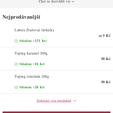
ZDRAVÉ PEČENÍ
Chci se dozvědět víc
DÁRKOVÉ POUKAZY
Nejprodávanější
TÉMATICKÉ PRODUKTY
Labeta Ztužovač šlehačky
5 Kč
od
PROFI BALENÍ
(131 ks)
Skladem
NOVÉ ZBOŽÍ
Toping karamel 200g
50 Kč
(16 ks)
Skladem
ZNAČKY
Toping čokoláda 200g
Nepřevzetí zásilky na dobírku
Obchodní podmínky
50 Kč
(26 ks)
Skladem
Hodnocení obchodu
Blog
Moje objednávka
Podmínky ochrany osobních údajů
Zobrazit více produktů