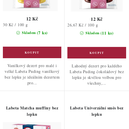
12 Kč
12 Kč
Měrná
30 Kč / 100 g
Měrná
26,67 Kč / 100 g
cena:
cena:
(7 ks)
(11 ks)
Skladem
Skladem
Vanilkový dezert pro malé i
Lahodný dezert pro každého
velké Labeta Puding vanilkový
Labeta Puding čokoládový bez
bez lepku je ideálním dezertem
lepku je skvělou volbou pro
pro...
všechny,...
Labeta Matcha muffiny bez
Labeta Univerzální směs bez
lepku
lepku