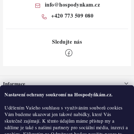
info
@
hospodynkam.cz
+420 773 509 080
Z
á
Informace
p
a
Nastavení ochrany soukromí na Hospodyňkám.cz.
Nepřevzetí zásilky na dobírku
O nás
t
Obchodní podmínky
Udělením Vašeho souhlasu s využíváním souborů cookies
í
Historie
O nákupu
Vám budeme ukazovat jen takové nabídky, které Vás
Hodnocení obchodu
skutečně zajímají. K těmto údajům máme přístup my a
Kontakty
Reklamace a vratky
sdílíme je také s našimi partnery pro sociální média, inzerci a
Blog
analýzy. Kliknutím na Odmítnout budou použity pouze ty