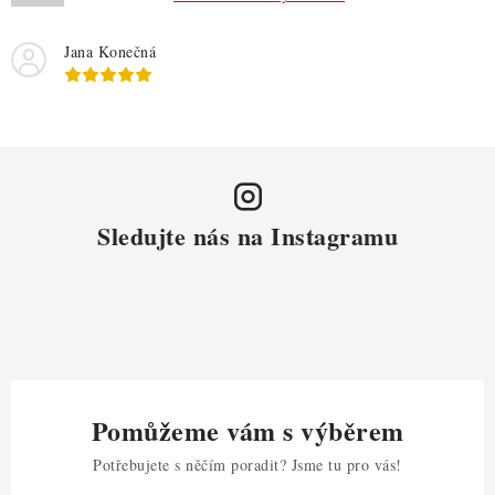
i
s
Jana Konečná
u
Sledujte nás na Instagramu
Pomůžeme vám s výběrem
Potřebujete s něčím poradit? Jsme tu pro vás!