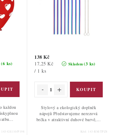
138 Kč
Měrná
17,25 Kč
(6 ks)
(3 ks)
m
Skladem
cena:
/ 1 ks
o každou
Stylový a ekologický doplněk
láskyplnou
nápojů Představujeme nerezová
vatbu...
brčka v atraktivní duhové barvě,...
:
143-GS110/P198
Kód:
143-RM-TPZ8