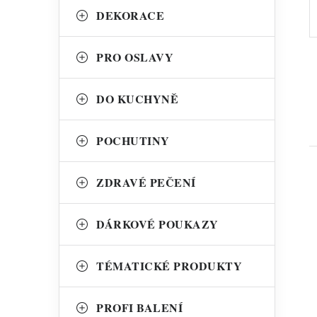
a
r
DEKORACE
n
i
PRO OSLAVY
n
e
í
DO KUCHYNĚ
p
POCHUTINY
a
n
ZDRAVÉ PEČENÍ
e
l
DÁRKOVÉ POUKAZY
i
TÉMATICKÉ PRODUKTY
PROFI BALENÍ