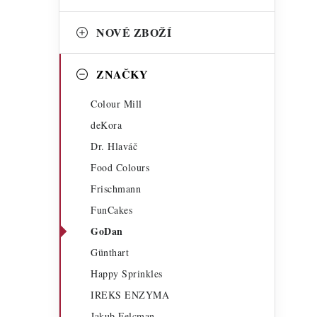
NOVÉ ZBOŽÍ
ZNAČKY
Colour Mill
deKora
t
Dr. Hlaváč
Food Colours
Frischmann
FunCakes
GoDan
Günthart
Happy Sprinkles
IREKS ENZYMA
Jakub Felcman