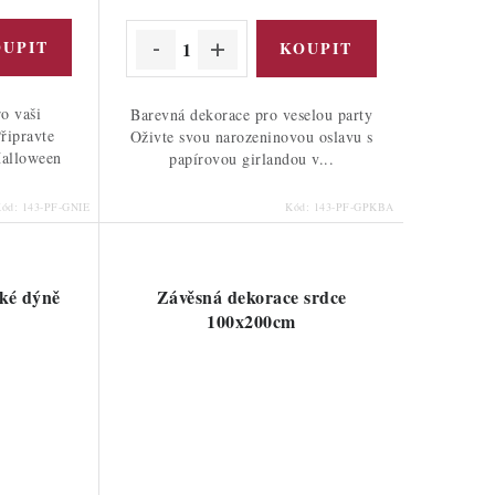
cena:
o vaši
Barevná dekorace pro veselou party
řipravte
Oživte svou narozeninovou oslavu s
Halloween
papírovou girlandou v...
Kód:
143-PF-GNIE
Kód:
143-PF-GPKBA
ké dýně
Závěsná dekorace srdce
100x200cm