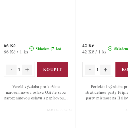
66 Kč
42 Kč
(7 ks)
Skladem
Sklade
Měrná
Měrná
66 Kč / 1 ks
42 Kč / 1 ks
cena:
cena:
Veselá výzdoba pro každou
Perfektní výzdoba pr
narozeninovou oslavu Oživte svou
strašidelnou party Připr
narozeninovou oslavu s papírovou...
party místnost na Hallo
Kód:
143-PF-GPKB
K