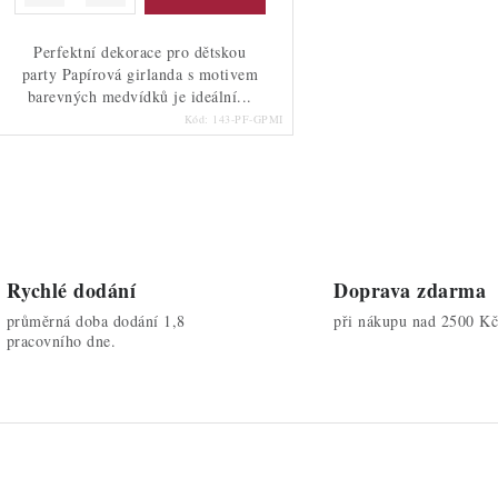
Perfektní dekorace pro dětskou
party Papírová girlanda s motivem
barevných medvídků je ideální...
Kód:
143-PF-GPMI
O
v
Rychlé dodání
Doprava zdarma
průměrná doba dodání 1,8
při nákupu nad 2500 Kč
á
pracovního dne.
d
a
c