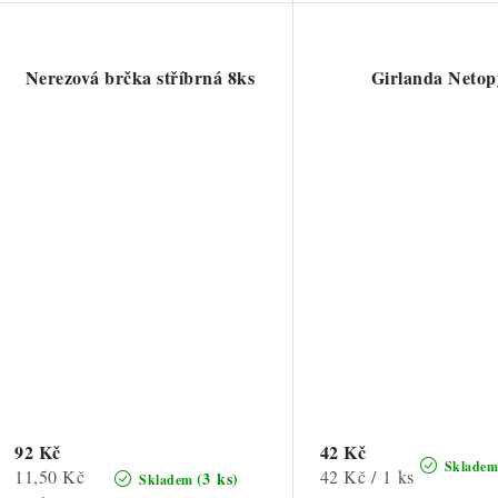
Nerezová brčka stříbrná 8ks
Girlanda Netop
92 Kč
42 Kč
Sklade
Měrná
Měrná
11,50 Kč
42 Kč / 1 ks
(3 ks)
Skladem