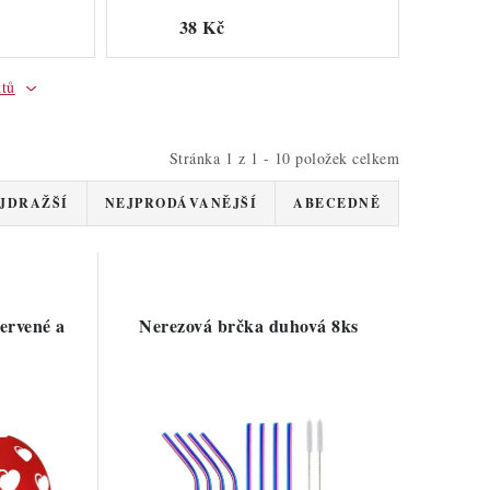
38 Kč
ktů
Stránka
1
z
1
-
10
položek celkem
JDRAŽŠÍ
NEJPRODÁVANĚJŠÍ
ABECEDNĚ
červené a
Nerezová brčka duhová 8ks