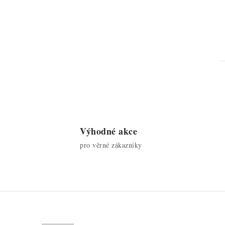
l
Výhodné akce
pro věrné zákazníky
í