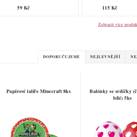
59 Kč
115 Kč
Zobrazit více produ
Ř
DOPORUČUJEME
NEJLEVNĚJŠÍ
NE
a
V
z
ý
e
Papírové talíře Minecraft 8ks
Balónky se srdíčky (
p
bílé) 5ks
n
í
s
p
p