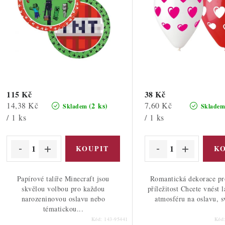
r
r
o
o
d
d
u
u
k
k
t
115 Kč
38 Kč
Měrná
Měrná
14,38 Kč
7,60 Kč
(2 ks)
Skladem
Sklade
ů
cena:
cena:
/ 1 ks
/ 1 ks
ů
Papírové talíře Minecraft jsou
Romantická dekorace pr
skvělou volbou pro každou
příležitost Chcete vnést 
narozeninovou oslavu nebo
atmosféru na oslavu, s
tématickou...
Kód:
143-95441
Kód