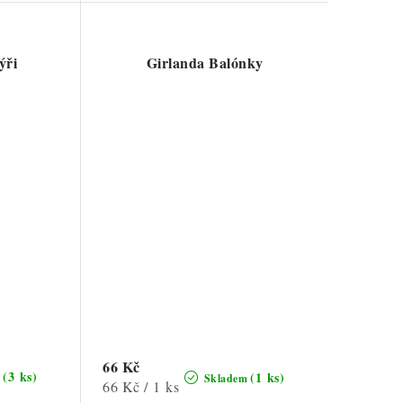
ýři
Girlanda Balónky
66 Kč
(3 ks)
(1 ks)
m
Skladem
Měrná
66 Kč / 1 ks