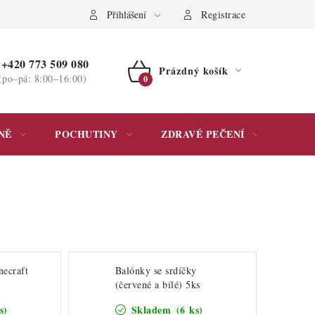
ochrany osobních údajů
Přihlášení
Registrace
+420 773 509 080
Prázdný košík
(po–pá: 8:00–16:00)
NÁKUPNÍ
KOŠÍK
NĚ
POCHUTINY
ZDRAVÉ PEČENÍ
DÁR
necraft
Balónky se srdíčky
(červené a bílé) 5ks
s)
Skladem
(6 ks)