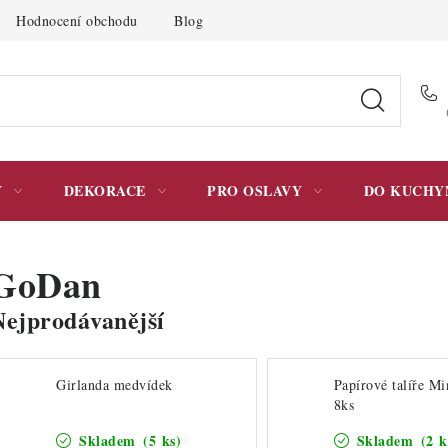
Hodnocení obchodu
Blog
Moje objednávka
Podmínky 
Y
DEKORACE
PRO OSLAVY
DO KUCHY
GoDan
Nejprodávanější
Girlanda medvídek
Papírové talíře Mi
8ks
Skladem
(5 ks)
Skladem
(2 k