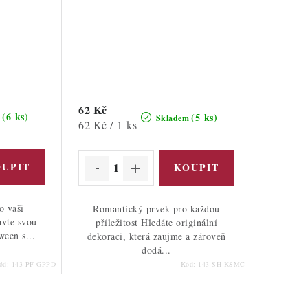
62 Kč
(6 ks)
(5 ks)
m
Skladem
Měrná
62 Kč / 1 ks
cena:
o vaši
Romantický prvek pro každou
avte svou
příležitost Hledáte originální
ween s...
dekoraci, která zaujme a zároveň
dodá...
ód:
143-PF-GPPD
Kód:
143-SH-KSMC