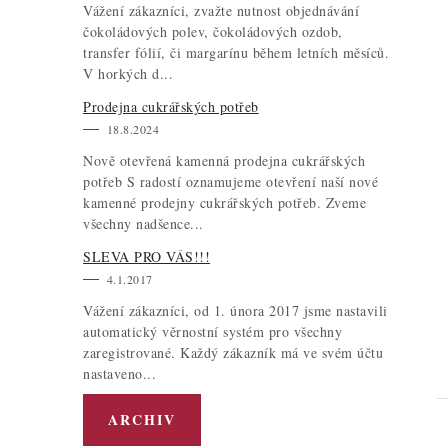
Vážení zákazníci, zvažte nutnost objednávání
čokoládových polev, čokoládových ozdob,
transfer fólií, či margarínu během letních měsíců.
V horkých d...
Prodejna cukrářských potřeb
18.8.2024
Nově otevřená kamenná prodejna cukrářských
potřeb S radostí oznamujeme otevření naší nové
kamenné prodejny cukrářských potřeb. Zveme
všechny nadšence...
SLEVA PRO VÁS!!!
4.1.2017
Vážení zákazníci, od 1. února 2017 jsme nastavili
automatický věrnostní systém pro všechny
zaregistrované. Každý zákazník má ve svém účtu
nastaveno...
ARCHIV