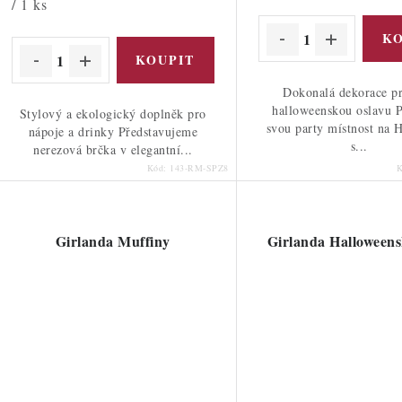
cena:
cena:
/ 1 ks
Dokonalá dekorace pr
halloweenskou oslavu P
Stylový a ekologický doplněk pro
svou party místnost na 
nápoje a drinky Představujeme
s...
nerezová brčka v elegantní...
Kód:
143-RM-SPZ8
Girlanda Muffiny
Girlanda Halloweens