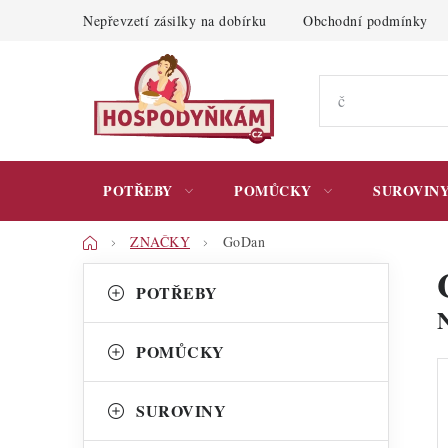
Přejít
Nepřevzetí zásilky na dobírku
Obchodní podmínky
na
obsah
POTŘEBY
POMŮCKY
SUROVIN
Domů
ZNAČKY
GoDan
P
K
Přeskočit
POTŘEBY
kategorie
a
o
t
s
POMŮCKY
e
t
g
SUROVINY
r
o