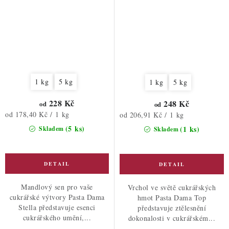
1 kg
5 kg
1 kg
5 kg
228 Kč
248 Kč
od
od
Měrná
od 178,40 Kč / 1 kg
Měrná
od 206,91 Kč / 1 kg
cena:
cena:
(5 ks)
(1 ks)
Skladem
Skladem
Mandlový sen pro vaše
Vrchol ve světě cukrářských
cukrářské výtvory Pasta Dama
hmot Pasta Dama Top
Stella představuje esenci
představuje ztělesnění
cukrářského umění,...
dokonalosti v cukrářském...