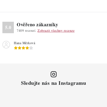
i
s
u
Ověřeno zákazníky
5.0
7409
recenzí.
Zobrazit všechny recenze
Hana Měrková
Sledujte nás na Instagramu