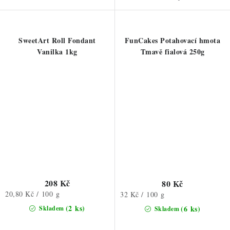
SweetArt Roll Fondant
FunCakes Potahovací hmota
Vanilka 1kg
Tmavě fialová 250g
208 Kč
80 Kč
Měrná
20,80 Kč / 100 g
Měrná
32 Kč / 100 g
cena:
cena:
(2 ks)
(6 ks)
Skladem
Skladem