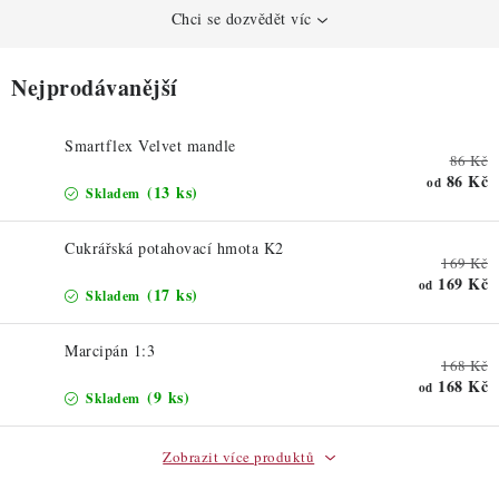
ZDRAVÉ PEČENÍ
Chci se dozvědět víc
DÁRKOVÉ POUKAZY
Nejprodávanější
TÉMATICKÉ PRODUKTY
Smartflex Velvet mandle
86 Kč
PROFI BALENÍ
86 Kč
od
(13 ks)
Skladem
NOVÉ ZBOŽÍ
Cukrářská potahovací hmota K2
169 Kč
169 Kč
od
ZNAČKY
(17 ks)
Skladem
Marcipán 1:3
Nepřevzetí zásilky na dobírku
Obchodní podmínky
168 Kč
168 Kč
od
Hodnocení obchodu
Blog
Moje objednávka
(9 ks)
Skladem
Podmínky ochrany osobních údajů
Zobrazit více produktů