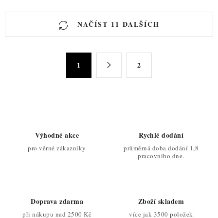
O
NAČÍST 11 DALŠÍCH
v
l
á
S
d
1
2
t
a
r
c
á
n
í
k
p
o
r
Výhodné akce
Rychlé dodání
v
v
pro věrné zákazníky
průměrná doba dodání 1,8
á
k
pracovního dne.
n
y
í
v
ý
Doprava zdarma
Zboží skladem
p
při nákupu nad 2500 Kč
více jak 3500 položek