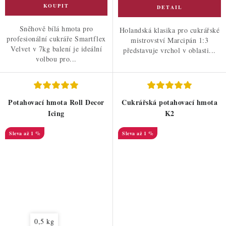
Sněhově bílá hmota pro
Holandská klasika pro cukrářské
profesionální cukráře Smartflex
mistrovství Marcipán 1:3
Velvet v 7kg balení je ideální
představuje vrchol v oblasti...
volbou pro...
Potahovací hmota Roll Decor
Cukrářská potahovací hmota
Icing
K2
až 1 %
až 1 %
0,5 kg