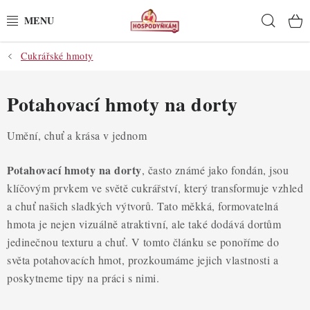
Přejít
Hleda
na
obsah
Cukrářské hmoty
POTŘEBY
POMŮCKY
Potahovací hmoty na dorty
SUROVINY
Umění, chuť a krása v jednom
DEKORACE
Potahovací hmoty na dorty
, často známé jako fondán, jsou
klíčovým prvkem ve světě cukrářství, který transformuje vzhled
PRO OSLAVY
a chuť našich sladkých výtvorů. Tato měkká, formovatelná
hmota je nejen vizuálně atraktivní, ale také dodává dortům
DO KUCHYNĚ
jedinečnou texturu a chuť. V tomto článku se ponoříme do
světa potahovacích hmot, prozkoumáme jejich vlastnosti a
POCHUTINY
poskytneme tipy na práci s nimi.