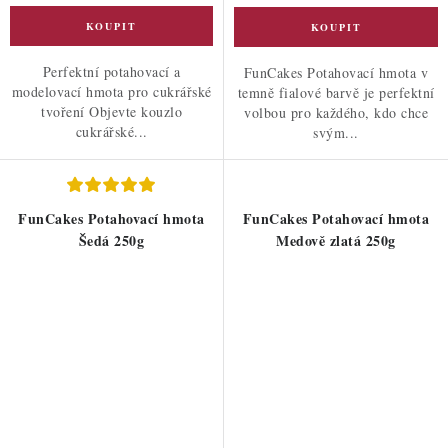
Perfektní potahovací a
FunCakes Potahovací hmota v
modelovací hmota pro cukrářské
temně fialové barvě je perfektní
tvoření Objevte kouzlo
volbou pro každého, kdo chce
cukrářské...
svým...
FunCakes Potahovací hmota
FunCakes Potahovací hmota
Šedá 250g
Medově zlatá 250g