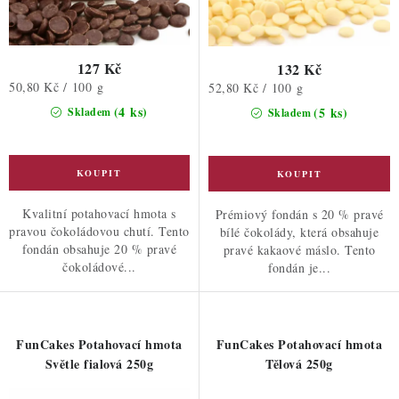
127 Kč
132 Kč
Měrná
50,80 Kč / 100 g
Měrná
52,80 Kč / 100 g
cena:
cena:
(4 ks)
(5 ks)
Skladem
Skladem
Kvalitní potahovací hmota s
Prémiový fondán s 20 % pravé
pravou čokoládovou chutí. Tento
bílé čokolády, která obsahuje
fondán obsahuje 20 % pravé
pravé kakaové máslo. Tento
čokoládové...
fondán je...
FunCakes Potahovací hmota
FunCakes Potahovací hmota
Světle fialová 250g
Tělová 250g