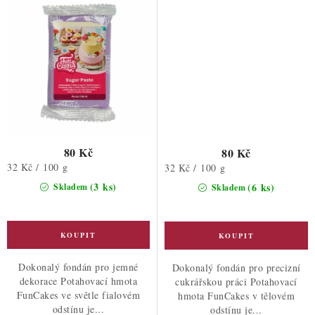
80 Kč
80 Kč
Měrná
32 Kč / 100 g
Měrná
32 Kč / 100 g
cena:
cena:
(3 ks)
(6 ks)
Skladem
Skladem
Dokonalý fondán pro jemné
Dokonalý fondán pro precizní
dekorace Potahovací hmota
cukrářskou práci Potahovací
FunCakes ve světle fialovém
hmota FunCakes v tělovém
odstínu je...
odstínu je...