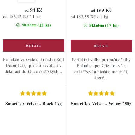
94 Kč
169 Kč
od
od
Měrná
od 156,12 Kč / 1 kg
Měrná
od 163,55 Kč / 1 kg
cena:
cena:
(15 ks)
(17 ks)
Skladem
Skladem
Perfekce ve světě cukrářství Roll
Perfektní volba pro začátečníky
Decor Icing přináší revoluci v
Pokud se pouštíte do světa
dekoraci dortů a cukrářských...
cukrářství a hledáte materiál,
který...
Smartflex Velvet - Black 1kg
Smartflex Velvet - Yellow 250g