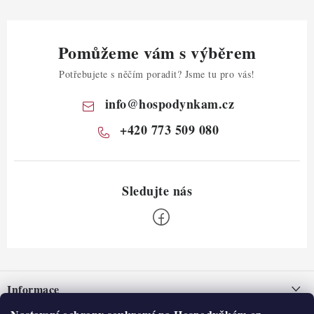
Pomůžeme vám s výběrem
Potřebujete s něčím poradit? Jsme tu pro vás!
info
@
hospodynkam.cz
+420 773 509 080
Z
á
Informace
p