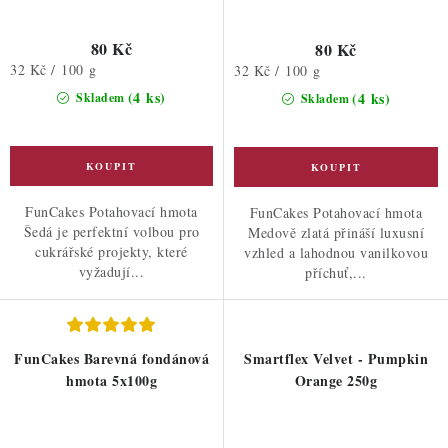
80 Kč
80 Kč
Měrná
32 Kč / 100 g
Měrná
32 Kč / 100 g
cena:
cena:
(4 ks)
(4 ks)
Skladem
Skladem
FunCakes Potahovací hmota
FunCakes Potahovací hmota
Šedá je perfektní volbou pro
Medově zlatá přináší luxusní
cukrářské projekty, které
vzhled a lahodnou vanilkovou
vyžadují...
příchuť,...
FunCakes Barevná fondánová
Smartflex Velvet - Pumpkin
hmota 5x100g
Orange 250g