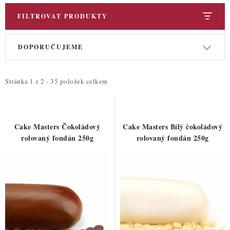
FILTROVAT PRODUKTY
V
Ř
DOPORUČUJEME
ý
a
p
z
i
e
Stránka
1
z
2
-
35
položek celkem
s
n
p
í
r
p
Cake Masters Čokoládový
Cake Masters Bílý čokoládový
o
r
rolovaný fondán 250g
rolovaný fondán 250g
d
o
u
d
k
u
t
k
ů
t
ů