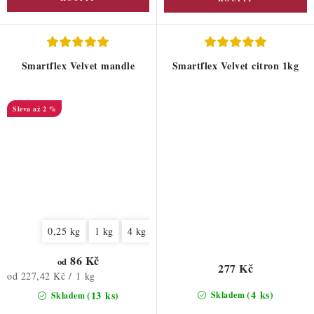
Smartflex Velvet mandle
Smartflex Velvet citron 1kg
až 2 %
0,25 kg
1 kg
4 kg
7 kg
10 kg
86 Kč
od
277 Kč
Měrná
od 227,42 Kč / 1 kg
cena:
(4 ks)
(13 ks)
Skladem
Skladem