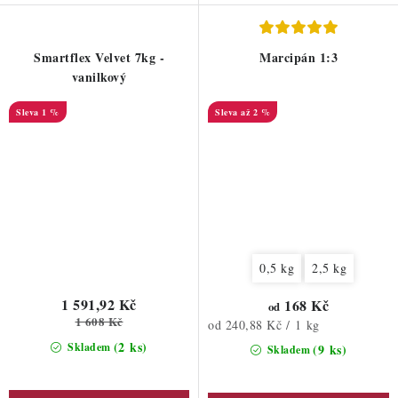
Smartflex Velvet 7kg -
Marcipán 1:3
vanilkový
1 %
až 2 %
0,5 kg
2,5 kg
1 591,92 Kč
168 Kč
od
1 608 Kč
Měrná
od 240,88 Kč / 1 kg
cena:
(2 ks)
Skladem
(9 ks)
Skladem