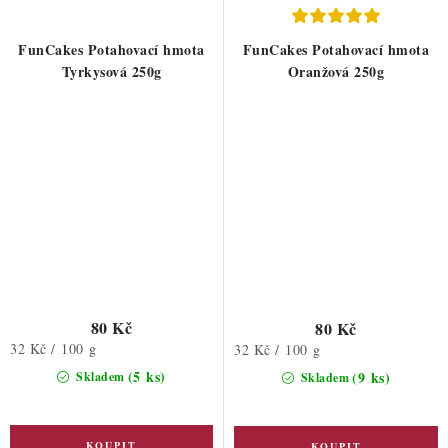
FunCakes Potahovací hmota
FunCakes Potahovací hmota
Tyrkysová 250g
Oranžová 250g
80 Kč
80 Kč
Měrná
32 Kč / 100 g
Měrná
32 Kč / 100 g
cena:
cena:
(5 ks)
(9 ks)
Skladem
Skladem