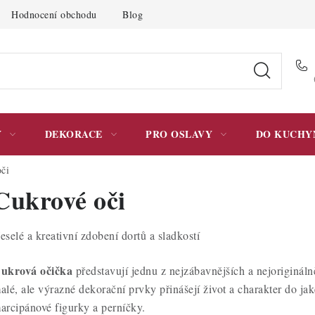
Hodnocení obchodu
Blog
Moje objednávka
Podmínky 
Y
DEKORACE
PRO OSLAVY
DO KUCHY
či
Cukrové oči
eselé a kreativní zdobení dortů a sladkostí
ukrová očička
představují jednu z nejzábavnějších a nejoriginál
alé, ale výrazné dekorační prvky přinášejí život a charakter do ja
arcipánové figurky a perníčky.