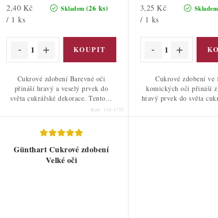
Měrná
Měrná
2,40 Kč
3,25 Kč
(26 ks)
Skladem
Sklade
ů
cena:
cena:
/ 1 ks
/ 1 ks
ů
Cukrové zdobení Barevné oči
Cukrové zdobení ve 
přináší hravý a veselý prvek do
komických očí přináší 
světa cukrářské dekorace. Tento...
hravý prvek do světa cukr
Kód:
138-1752
Günthart Cukrové zdobení
Velké oči