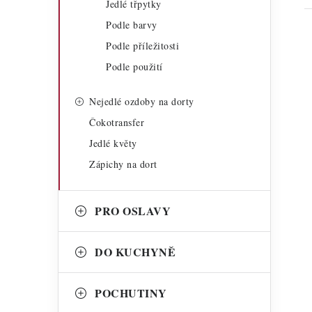
Jedlé třpytky
Podle barvy
Podle příležitosti
Podle použití
Nejedlé ozdoby na dorty
i
Čokotransfer
Jedlé květy
Zápichy na dort
PRO OSLAVY
DO KUCHYNĚ
POCHUTINY