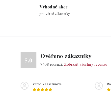
Výhodné akce
pro věrné zákazníky
i
s
Ověřeno zákazníky
5.0
7408
recenzí.
Zobrazit všechny recenze
Veronika Gazurova
Ro