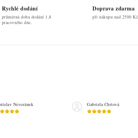
y
Rychlé dodání
Doprava zdarma
v
průměrná doba dodání 1,8
při nákupu nad 2500 Kč
pracovního dne.
ý
p
u
stislav Nevoránek
Gabriela Chrtová