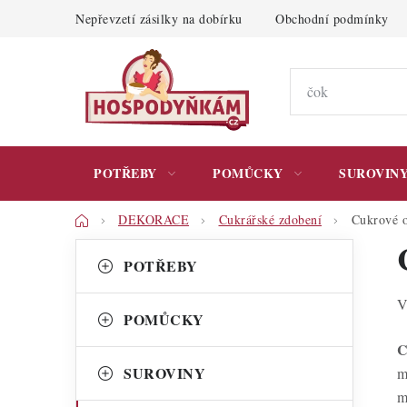
Přejít
Nepřevzetí zásilky na dobírku
Obchodní podmínky
na
obsah
POTŘEBY
POMŮCKY
SUROVIN
Domů
DEKORACE
Cukrářské zdobení
Cukrové o
P
K
Přeskočit
POTŘEBY
kategorie
a
o
V
t
s
POMŮCKY
e
t
C
g
SUROVINY
m
r
o
m