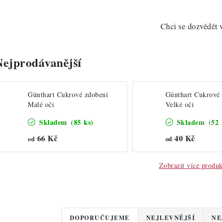
Chci se dozvědět 
Nejprodávanější
Günthart Cukrové zdobení
Günthart Cukrové
Malé oči
Velké oči
Skladem
(85 ks)
Skladem
(52 
66 Kč
40 Kč
od
od
Zobrazit více produ
Ř
DOPORUČUJEME
NEJLEVNĚJŠÍ
NE