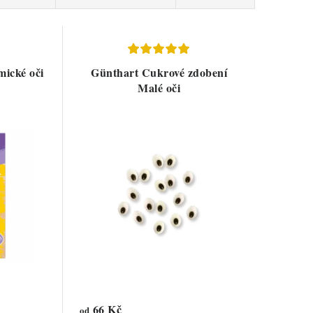
mické oči
Günthart Cukrové zdobení
Malé oči
66 Kč
od