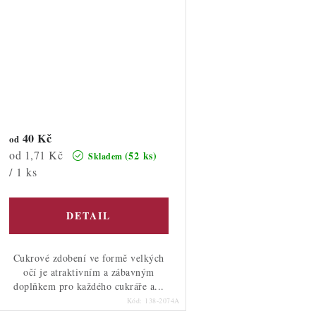
40 Kč
od
Měrná
od 1,71 Kč
(52 ks)
Skladem
cena:
/ 1 ks
Cukrové zdobení ve formě velkých
očí je atraktivním a zábavným
doplňkem pro každého cukráře a...
Kód:
138-2074A