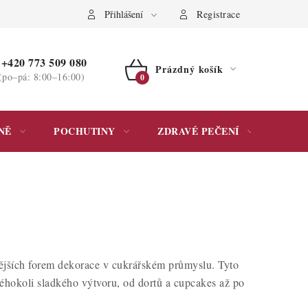
ochrany osobních údajů
Přihlášení
Registrace
+420 773 509 080
Prázdný košík
(po–pá: 8:00–16:00)
NÁKUPNÍ
KOŠÍK
NĚ
POCHUTINY
ZDRAVÉ PEČENÍ
DÁR
nějších forem dekorace v cukrářském průmyslu. Tyto
kéhokoli sladkého výtvoru, od dortů a cupcakes až po