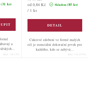
(31 ks)
Měrná
od 0,84 Kč
(85 ks)
m
Skladem
cena:
/ 1 ks
formě
Cukrové zdobení ve formě malých
zábavný a
očí je esenciální dekorační prvek pro
ářských...
každého, kdo se zabývá...
Kód:
138-1701
Kód:
138-2079A