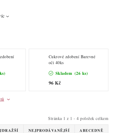
víc
 zdobení
Cukrové zdobení Barevné
oči 40ks
ks)
Skladem
(26 ks)
96 Kč
ktů
Stránka
1
z
1
-
4
položek celkem
JDRAŽŠÍ
NEJPRODÁVANĚJŠÍ
ABECEDNĚ