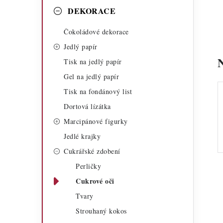
a
r
DEKORACE
n
i
Čokoládové dekorace
n
e
Jedlý papír
í
Tisk na jedlý papír
Gel na jedlý papír
p
Tisk na fondánový list
a
Dortová lízátka
n
Marcipánové figurky
Jedlé krajky
e
Cukrářské zdobení
l
Perličky
Cukrové oči
Tvary
Strouhaný kokos