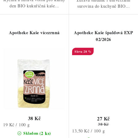
den BIO kukuřičná kaše...
surovina do kuchyně BIO...
Apotheke Kaše vícezrnná
Apotheke Kaše špaldová EXP
02/2026
28 %
38 Kč
27 Kč
38 Kč
Měrná
19 Kč / 100 g
Měrná
cena:
13,50 Kč / 100 g
(2 ks)
Skladem
cena: