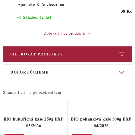
ZDRAVÉ PEČENÍ
Apotheke Kaše vícezrnná
38 Kč
DÁRKOVÉ POUKAZY
(2 ks)
Skladem
TÉMATICKÉ PRODUKTY
Zobrazit více produktů
PROFI BALENÍ
FILTROVAT PRODUKTY
NOVÉ ZBOŽÍ
V
Ř
DOPORUČUJEME
ý
a
ZNAČKY
p
z
i
e
Stránka
1
z
1
-
5
položek celkem
Nepřevzetí zásilky na dobírku
Obchodní podmínky
s
n
Hodnocení obchodu
Blog
Moje objednávka
p
í
Podmínky ochrany osobních údajů
r
p
BIO kukuřičná kaše 250g EXP
BIO pohanková kaše 300g EXP
o
r
03/2026
04/2026