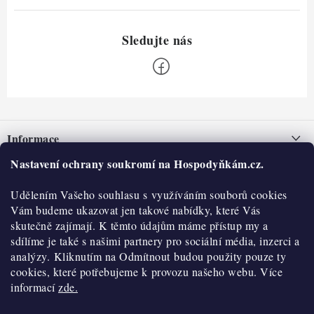
Z
á
Informace
p
a
Nastavení ochrany soukromí na Hospodyňkám.cz.
Nepřevzetí zásilky na dobírku
O nás
t
Obchodní podmínky
Udělením Vašeho souhlasu s využíváním souborů cookies
í
Historie
O nákupu
Vám budeme ukazovat jen takové nabídky, které Vás
Hodnocení obchodu
skutečně zajímají. K těmto údajům máme přístup my a
Kontakty
Reklamace a vratky
sdílíme je také s našimi partnery pro sociální média, inzerci a
Blog
analýzy. Kliknutím na Odmítnout budou použity pouze ty
cookies, které potřebujeme k provozu našeho webu. Více
Moje objednávka
Výdejní místa
informací
zde.
Podmínky ochrany osobních údajů
Cookies