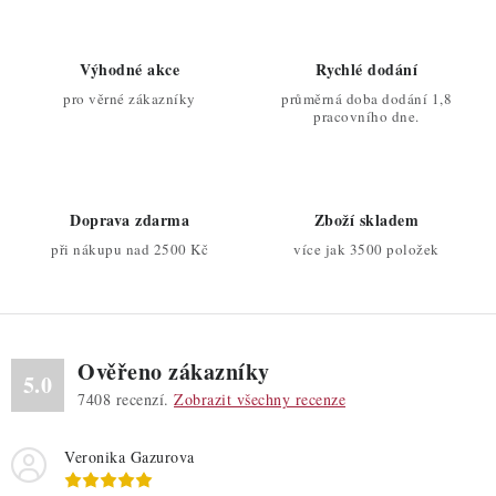
l
á
d
Výhodné akce
Rychlé dodání
a
pro věrné zákazníky
průměrná doba dodání 1,8
c
pracovního dne.
í
p
r
Doprava zdarma
Zboží skladem
v
při nákupu nad 2500 Kč
více jak 3500 položek
k
y
v
ý
Ověřeno zákazníky
p
5.0
7408
recenzí.
Zobrazit všechny recenze
i
s
Veronika Gazurova
u