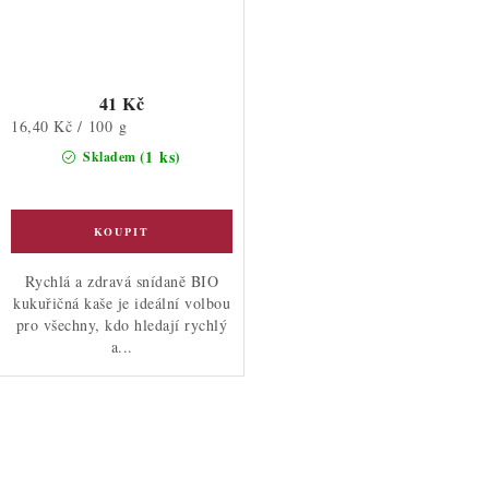
41 Kč
Měrná
16,40 Kč / 100 g
cena:
(1 ks)
Skladem
Rychlá a zdravá snídaně BIO
kukuřičná kaše je ideální volbou
pro všechny, kdo hledají rychlý
a...
O
v