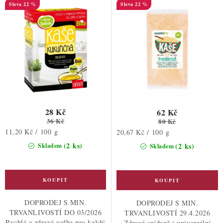
d
o
22 %
22 %
u
d
k
u
t
k
ů
t
ů
28 Kč
62 Kč
36 Kč
80 Kč
Měrná
11,20 Kč / 100 g
Měrná
20,67 Kč / 100 g
cena:
cena:
(2 ks)
(2 ks)
Skladem
Skladem
DOPRODEJ S MIN.
DOPRODEJ S MIN.
TRVANLIVOSTÍ DO 03/2026
TRVANLIVOSTÍ 29.4.2026
Rychlá a zdravá volba pro každý
Zdravá snídaně i univerzální