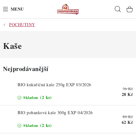
Přejít
Hleda
na
obsah
POCHUTINY
POTŘEBY
POMŮCKY
Kaše
SUROVINY
Nejprodávanější
DEKORACE
BIO kukuřičná kaše 250g EXP 03/2026
36 Kč
PRO OSLAVY
28 Kč
(2 ks)
Skladem
DO KUCHYNĚ
BIO pohanková kaše 300g EXP 04/2026
80 Kč
POCHUTINY
62 Kč
(2 ks)
Skladem