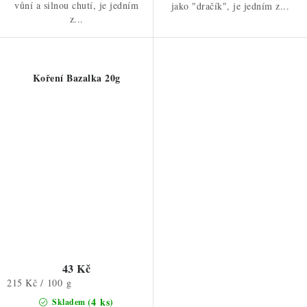
vůní a silnou chutí, je jedním
jako "dračík", je jedním z...
z...
Koření Bazalka 20g
43 Kč
Měrná
215 Kč / 100 g
cena:
(4 ks)
Skladem