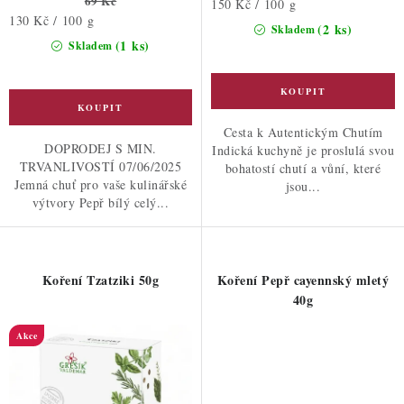
69 Kč
Měrná
150 Kč / 100 g
Měrná
130 Kč / 100 g
cena:
(2 ks)
Skladem
cena:
(1 ks)
Skladem
Cesta k Autentickým Chutím
DOPRODEJ S MIN.
Indická kuchyně je proslulá svou
TRVANLIVOSTÍ 07/06/2025
bohatostí chutí a vůní, které
Jemná chuť pro vaše kulinářské
jsou...
výtvory Pepř bílý celý...
Koření Tzatziki 50g
Koření Pepř cayennský mletý
40g
Akce