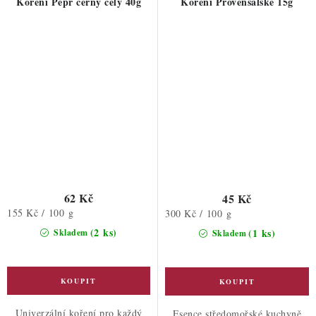
Koření Pepř černý celý 40g
Koření Provensálské 15g
62 Kč
45 Kč
Měrná
155 Kč / 100 g
Měrná
300 Kč / 100 g
cena:
cena:
(2 ks)
(1 ks)
Skladem
Skladem
Univerzální koření pro každý
Esence středomořské kuchyně