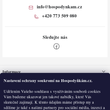
info
@
hospodynkam.cz
+420 773 509 080
Z
á
Informace
p
a
Nastavení ochrany soukromí na Hospodyňkám.cz.
Nepřevzetí zásilky na dobírku
O nás
t
Obchodní podmínky
Udělením Vašeho souhlasu s využíváním souborů cookies
í
Historie
O nákupu
Vám budeme ukazovat jen takové nabídky, které Vás
Hodnocení obchodu
skutečně zajímají. K těmto údajům máme přístup my a
Kontakty
Reklamace a vratky
sdílíme je také s našimi partnery pro sociální média, inzerci a
Blog