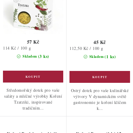
57 Kč
45 Kč
Měrná
114 Kč / 100 g
Měrná
112,50 Kč / 100 g
cena:
cena:
(3 ks)
(1 ks)
Skladem
Skladem
Středomořský dotek pro vaše
Ostrý dotek pro vaše kulinářské
saláty a mléčné výrobky Koření
výtvory V dynamickém světě
Tzatziki, inspirované
gastronomie je koření klíčem
tradičním...
k...