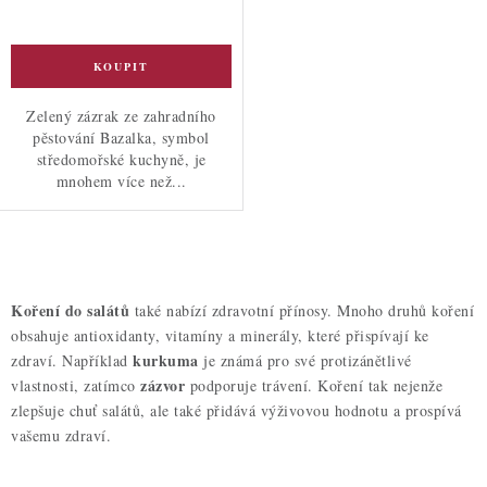
Zelený zázrak ze zahradního
pěstování Bazalka, symbol
středomořské kuchyně, je
mnohem více než...
O
v
Koření do salátů
také nabízí zdravotní přínosy. Mnoho druhů koření
l
obsahuje antioxidanty, vitamíny a minerály, které přispívají ke
á
kurkuma
zdraví. Například
je známá pro své protizánětlivé
d
zázvor
vlastnosti, zatímco
podporuje trávení. Koření tak nejenže
a
zlepšuje chuť salátů, ale také přidává výživovou hodnotu a prospívá
vašemu zdraví.
c
í