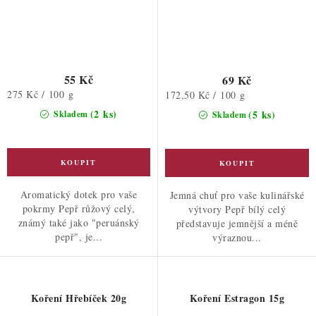
55 Kč
69 Kč
Měrná
275 Kč / 100 g
Měrná
172,50 Kč / 100 g
cena:
cena:
(2 ks)
(5 ks)
Skladem
Skladem
Aromatický dotek pro vaše
Jemná chuť pro vaše kulinářské
pokrmy Pepř růžový celý,
výtvory Pepř bílý celý
známý také jako "peruánský
představuje jemnější a méně
pepř", je...
výraznou...
Koření Hřebíček 20g
Koření Estragon 15g