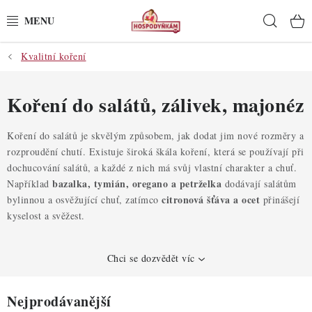
Přejít
Hleda
na
obsah
Kvalitní koření
POTŘEBY
POMŮCKY
Koření do salátů, zálivek, majonéz
SUROVINY
Koření do salátů je skvělým způsobem, jak dodat jim nové rozměry a
rozproudění chutí. Existuje široká škála koření, která se používají při
dochucování salátů, a každé z nich má svůj vlastní charakter a chuť.
DEKORACE
bazalka, tymián, oregano a petrželka
Například
dodávají salátům
citronová šťáva a ocet
bylinnou a osvěžující chuť, zatímco
přinášejí
PRO OSLAVY
kyselost a svěžest.
DO KUCHYNĚ
Chci se dozvědět víc
POCHUTINY
Nejprodávanější