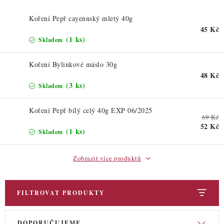
ZDRAVÉ PEČENÍ
Koření Pepř cayennský mletý 40g
DÁRKOVÉ POUKAZY
45 Kč
(1 ks)
Skladem
TÉMATICKÉ PRODUKTY
Koření Bylinkové máslo 30g
48 Kč
PROFI BALENÍ
(3 ks)
Skladem
NOVÉ ZBOŽÍ
Koření Pepř bílý celý 40g EXP 06/2025
69 Kč
52 Kč
ZNAČKY
(1 ks)
Skladem
Zobrazit více produktů
Nepřevzetí zásilky na dobírku
Obchodní podmínky
Hodnocení obchodu
Blog
Moje objednávka
Podmínky ochrany osobních údajů
FILTROVAT PRODUKTY
V
Ř
DOPORUČUJEME