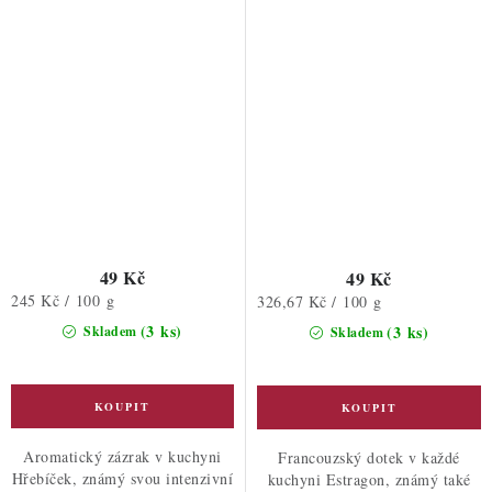
49 Kč
49 Kč
Měrná
245 Kč / 100 g
Měrná
326,67 Kč / 100 g
cena:
cena:
(3 ks)
(3 ks)
Skladem
Skladem
Aromatický zázrak v kuchyni
Francouzský dotek v každé
Hřebíček, známý svou intenzivní
kuchyni Estragon, známý také