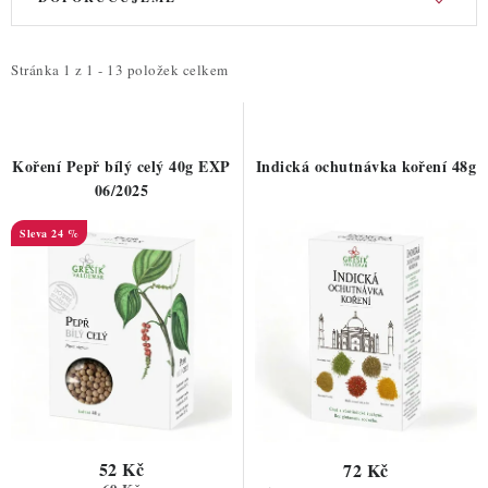
ý
a
p
z
i
e
Stránka
1
z
1
-
13
položek celkem
s
n
p
í
r
p
Koření Pepř bílý celý 40g EXP
Indická ochutnávka koření 48g
o
r
06/2025
d
o
24 %
u
d
k
u
t
k
ů
t
ů
52 Kč
72 Kč