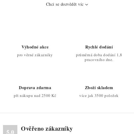
p
Chci se dozvědět víc
r
v
k
y
v
Výhodné akce
Rychlé dodání
ý
pro věrné zákazníky
průměrná doba dodání 1,8
p
pracovního dne.
i
s
u
Doprava zdarma
Zboží skladem
při nákupu nad 2500 Kč
více jak 3500 položek
Ověřeno zákazníky
5.0