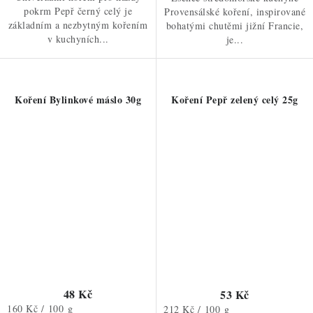
pokrm Pepř černý celý je
Provensálské koření, inspirované
základním a nezbytným kořením
bohatými chutěmi jižní Francie,
v kuchyních...
je...
Koření Bylinkové máslo 30g
Koření Pepř zelený celý 25g
48 Kč
53 Kč
Měrná
160 Kč / 100 g
Měrná
212 Kč / 100 g