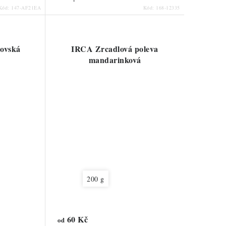
Kód:
147-AF21EA
Kód:
168-12335
lovská
IRCA Zrcadlová poleva
mandarinková
200 g
60 Kč
od