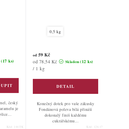
0,5 kg
59 Kč
od
(17 ks)
Měrná
od 78,54 Kč
(12 ks)
m
Skladem
cena:
/ 1 kg
mel, český
Konečný dotek pro vaše zákusky
karamelu je
Fondánová poleva bílá přináší
lice...
dokonalý finiš každému
cukrářskému...
Kód:
144-TK
Kód:
126-17