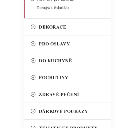
Dubajská čokoláda
DEKORACE
PRO OSLAVY
DO KUCHYNĚ
POCHUTINY
ZDRAVÉ PEČENÍ
DÁRKOVÉ POUKAZY
i
TÉMATICKÉ PRODUKTY