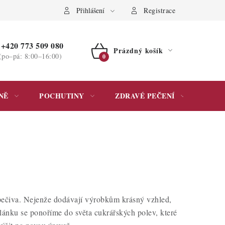
ochrany osobních údajů
Přihlášení
Registrace
+420 773 509 080
Prázdný košík
(po–pá: 8:00–16:00)
NÁKUPNÍ
KOŠÍK
NĚ
POCHUTINY
ZDRAVÉ PEČENÍ
DÁR
ečiva. Nejenže dodávají výrobkům krásný vzhled,
článku se ponoříme do světa cukrářských polev, které