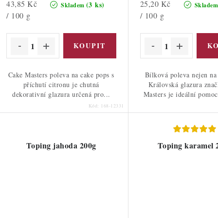
Měrná
Měrná
43,85 Kč
25,20 Kč
(3 ks)
Skladem
Sklade
cena:
cena:
/ 100 g
/ 100 g
Cake Masters poleva na cake pops s
Bílková poleva nejen na
příchutí citronu je chutná
Královská glazura zna
dekorativní glazura určená pro...
Masters je ideální pomoc
Kód:
168-12331
Toping jahoda 200g
Toping karamel 