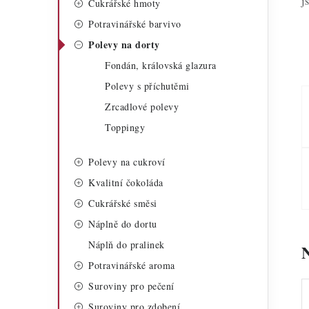
j
Cukrářské hmoty
a
r
Potravinářské barvivo
n
i
Polevy na dorty
n
e
Fondán, královská glazura
í
Polevy s příchutěmi
Zrcadlové polevy
p
Toppingy
a
Polevy na cukroví
n
Kvalitní čokoláda
e
Cukrářské směsi
l
Náplně do dortu
Náplň do pralinek
Potravinářské aroma
Suroviny pro pečení
Suroviny pro zdobení