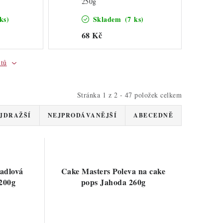
250g
ks)
Skladem
(7 ks)
68 Kč
ktů
Stránka
1
z
2
-
47
položek celkem
JDRAŽŠÍ
NEJPRODÁVANĚJŠÍ
ABECEDNĚ
adlová
Cake Masters Poleva na cake
 200g
pops Jahoda 260g