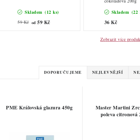
čokoládová 200g
Skladem
(12 ks)
Skladem
(22 
59 Kč
36 Kč
59 Kč
od
Zobrazit více produ
Ř
DOPORUČUJEME
NEJLEVNĚJŠÍ
NE
a
z
V
e
PME Královská glazura 450g
Master Martini Zrc
ý
poleva citronová
n
p
í