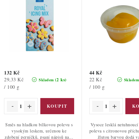
p
s
r
p
o
r
d
o
u
d
k
u
t
132 Kč
44 Kč
k
Měrná
Měrná
29,33 Kč
22 Kč
(2 ks)
Skladem
Sklade
ů
cena:
cena:
/ 100 g
/ 100 g
ů
Směs na hladkou bílkovou polevu s
Vysoce lesklá netuhnoucí
vysokým leskem, určenou ke
poleva s citronovou příchu
zdobení perníčků, psaní nápisů na...
žlutou barvou dodá v