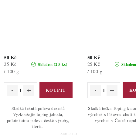
50 Kč
50 Kč
Měrná
Měrná
25 Kč
25 Kč
(23 ks)
Skladem
Sklade
cena:
cena:
/ 100 g
/ 100 g
Sladká tekutá poleva dezertů
Sladká tečka Toping kara
Vyzkoušejte toping jahoda,
výrobek s lákavou chutí 
polotekutou polevu české výroby,
vyroben v České repub
která...
Kód:
144-TJ