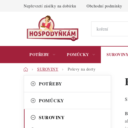
Přejít
Nepřevzetí zásilky na dobírku
Obchodní podmínky
na
obsah
POTŘEBY
POMŮCKY
SUROVIN
Domů
SUROVINY
Polevy na dorty
P
K
Přeskočit
POTŘEBY
kategorie
a
o
t
s
S
POMŮCKY
e
t
B
g
SUROVINY
r
a
o