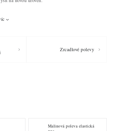
výšit na novou úroveň.
víc
Zrcadlové polevy
i
Malinová poleva elastická