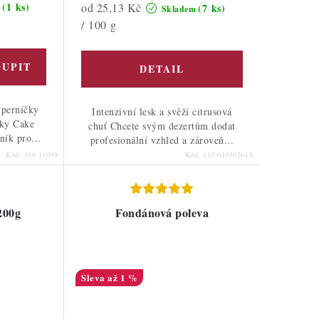
(1 ks)
Měrná
od 25,13 Kč
(7 ks)
m
Skladem
cena:
/ 100 g
 perníčky
Intenzivní lesk a svěží citrusová
čky Cake
chuť Chcete svým dezertům dodat
ník pro...
profesionální vzhled a zároveň...
Kód:
168-11099
Kód:
113-01030261A
200g
Fondánová poleva
až 1 %