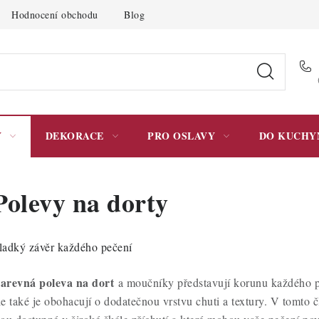
Hodnocení obchodu
Blog
Moje objednávka
Podmínky 
Y
DEKORACE
PRO OSLAVY
DO KUCHY
Polevy na dorty
ladký závěr každého pečení
arevná poleva na dort
a moučníky představují korunu každého p
le také je obohacují o dodatečnou vrstvu chuti a textury. V tomto 