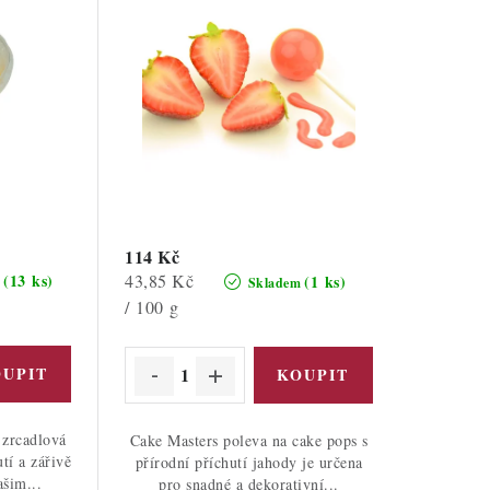
114 Kč
Měrná
43,85 Kč
(13 ks)
(1 ks)
m
Skladem
cena:
/ 100 g
 zrcadlová
Cake Masters poleva na cake pops s
tí a zářivě
přírodní příchutí jahody je určena
ašim...
pro snadné a dekorativní...