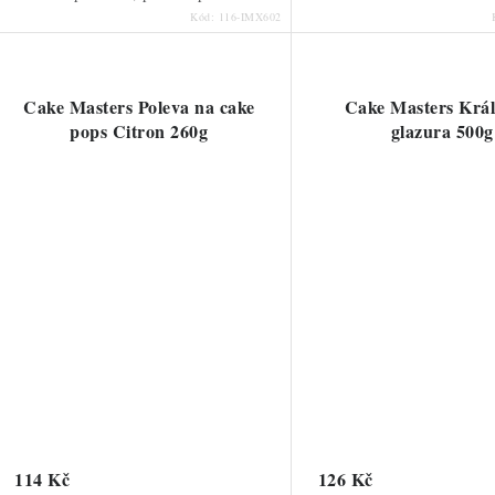
Kód:
116-IMX602
Cake Masters Poleva na cake
Cake Masters Krá
pops Citron 260g
glazura 500g
114 Kč
126 Kč