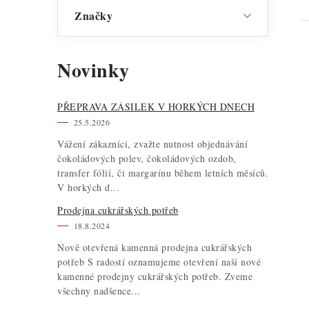
Značky
Novinky
PŘEPRAVA ZÁSILEK V HORKÝCH DNECH
25.5.2026
Vážení zákazníci, zvažte nutnost objednávání
čokoládových polev, čokoládových ozdob,
transfer fólií, či margarínu během letních měsíců.
V horkých d...
Prodejna cukrářských potřeb
18.8.2024
Nově otevřená kamenná prodejna cukrářských
potřeb S radostí oznamujeme otevření naší nové
kamenné prodejny cukrářských potřeb. Zveme
všechny nadšence...