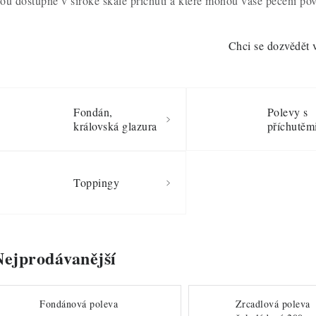
sou dostupné v široké škále příchutí a které mohou vaše pečení po
Chci se dozvědět 
Fondán,
Polevy s
královská glazura
příchutěm
Toppingy
Nejprodávanější
Fondánová poleva
Zrcadlová poleva