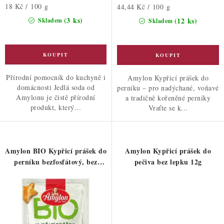
Měrná
18 Kč / 100 g
Měrná
44,44 Kč / 100 g
cena:
cena:
(3 ks)
(12 ks)
Skladem
Skladem
Přírodní pomocník do kuchyně i
Amylon Kypřicí prášek do
domácnosti Jedlá soda od
perníku – pro nadýchané, voňavé
Amylonu je čistě přírodní
a tradičně kořeněné perníky
produkt, který...
Vraťte se k...
Amylon BIO Kypřicí prášek do
Amylon Kypřicí prášek do
perníku bezfosfátový, bez
pečiva bez lepku 12g
lepku 18g