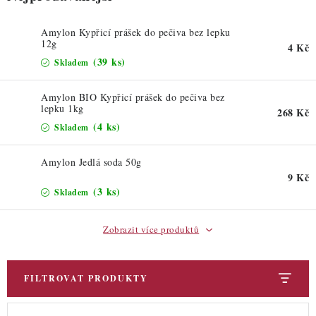
ZDRAVÉ PEČENÍ
Amylon Kypřicí prášek do pečiva bez lepku
DÁRKOVÉ POUKAZY
12g
4 Kč
(39 ks)
Skladem
TÉMATICKÉ PRODUKTY
Amylon BIO Kypřicí prášek do pečiva bez
lepku 1kg
PROFI BALENÍ
268 Kč
(4 ks)
Skladem
NOVÉ ZBOŽÍ
Amylon Jedlá soda 50g
9 Kč
ZNAČKY
(3 ks)
Skladem
Nepřevzetí zásilky na dobírku
Obchodní podmínky
Zobrazit více produktů
Hodnocení obchodu
Blog
Moje objednávka
Podmínky ochrany osobních údajů
FILTROVAT PRODUKTY
V
Ř