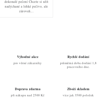
dokonalé pečení Chcete si užít
nadýchané a lehké pečivo, ale
zároveň...
O
v
l
á
d
Výhodné akce
Rychlé dodání
a
pro věrné zákazníky
průměrná doba dodání 1,8
c
pracovního dne.
í
p
r
Doprava zdarma
Zboží skladem
v
při nákupu nad 2500 Kč
více jak 3500 položek
k
y