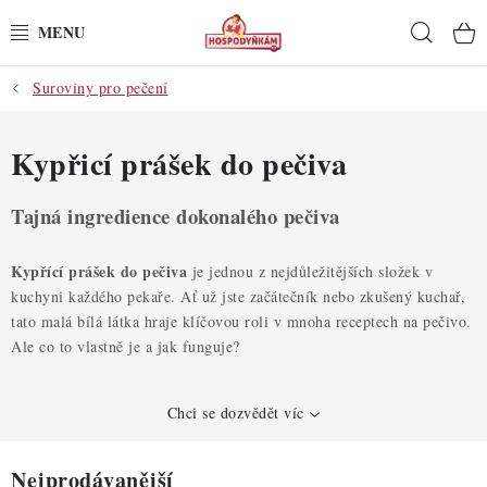
Přejít
Hleda
na
obsah
Suroviny pro pečení
POTŘEBY
POMŮCKY
Kypřicí prášek do pečiva
SUROVINY
Tajná ingredience dokonalého pečiva
DEKORACE
Kypřící prášek do pečiva
je jednou z nejdůležitějších složek v
kuchyni každého pekaře. Ať už jste začátečník nebo zkušený kuchař,
PRO OSLAVY
tato malá bílá látka hraje klíčovou roli v mnoha receptech na pečivo.
Ale co to vlastně je a jak funguje?
DO KUCHYNĚ
Chci se dozvědět víc
POCHUTINY
Nejprodávanější