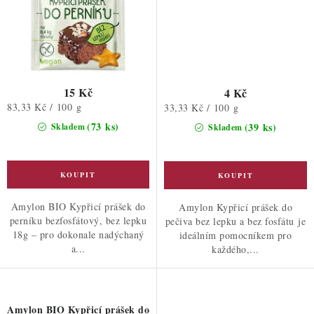
15 Kč
4 Kč
Měrná
83,33 Kč / 100 g
Měrná
33,33 Kč / 100 g
cena:
cena:
(73 ks)
(39 ks)
Skladem
Skladem
Amylon BIO Kypřicí prášek do
Amylon Kypřicí prášek do
perníku bezfosfátový, bez lepku
pečiva bez lepku a bez fosfátu je
18g – pro dokonale nadýchaný
ideálním pomocníkem pro
a...
každého,...
Amylon BIO Kypřicí prášek do