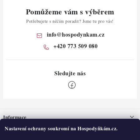
Pomůžeme vám s výběrem
Potřebujete s něčím poradit? Jsme tu pro vás!
info
@
hospodynkam.cz
+420 773 509 080
Z
á
Informace
p
a
Nastavení ochrany soukromí na Hospodyňkám.cz.
Nepřevzetí zásilky na dobírku
O nás
t