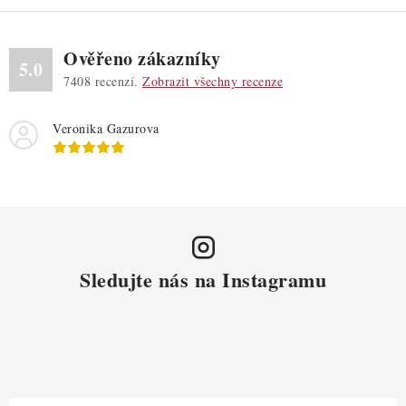
v
ý
Ověřeno zákazníky
p
5.0
7408
recenzí.
Zobrazit všechny recenze
i
s
Veronika Gazurova
u
Sledujte nás na Instagramu