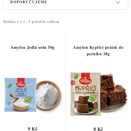
DOPORUČUJEME
ý
a
p
z
i
e
Stránka
1
z
1
-
5
položek celkem
s
n
p
í
r
p
Amylon Jedlá soda 50g
Amylon Kypřicí prášek do
o
r
perníku 18g
d
o
u
d
k
u
t
k
ů
t
ů
9 Kč
8 Kč