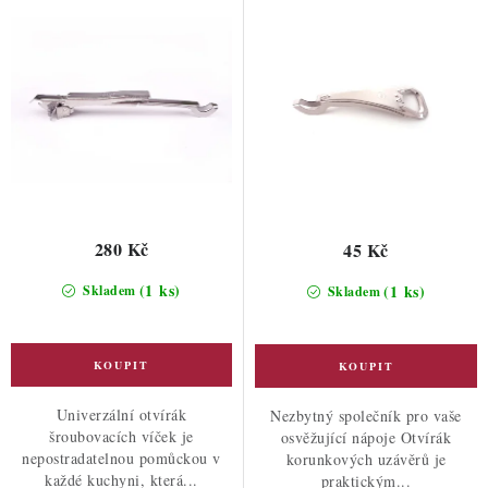
u
d
k
u
t
k
ů
t
ů
280 Kč
45 Kč
(1 ks)
(1 ks)
Skladem
Skladem
Univerzální otvírák
Nezbytný společník pro vaše
šroubovacích víček je
osvěžující nápoje Otvírák
nepostradatelnou pomůckou v
korunkových uzávěrů je
každé kuchyni, která...
praktickým...