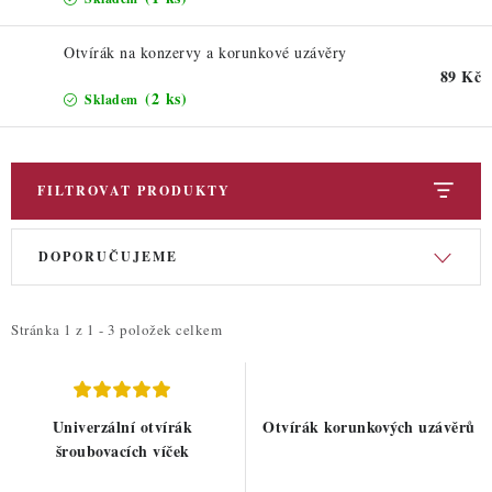
ZDRAVÉ PEČENÍ
Otvírák na konzervy a korunkové uzávěry
DÁRKOVÉ POUKAZY
89 Kč
(2 ks)
Skladem
TÉMATICKÉ PRODUKTY
PROFI BALENÍ
FILTROVAT PRODUKTY
NOVÉ ZBOŽÍ
V
Ř
DOPORUČUJEME
ý
a
ZNAČKY
p
z
i
e
Stránka
1
z
1
-
3
položek celkem
Nepřevzetí zásilky na dobírku
Obchodní podmínky
s
n
Hodnocení obchodu
Blog
Moje objednávka
p
í
r
p
Podmínky ochrany osobních údajů
Univerzální otvírák
Otvírák korunkových uzávěrů
o
r
šroubovacích víček
d
o