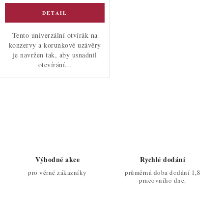
Tento univerzální otvírák na
konzervy a korunkové uzávěry
je navržen tak, aby usnadnil
otevírání...
O
v
l
á
d
Výhodné akce
Rychlé dodání
a
pro věrné zákazníky
průměrná doba dodání 1,8
c
pracovního dne.
í
p