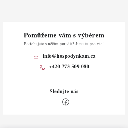
Pomůžeme vám s výběrem
Potřebujete s něčím poradit? Jsme tu pro vás!
info
@
hospodynkam.cz
+420 773 509 080
Z
á