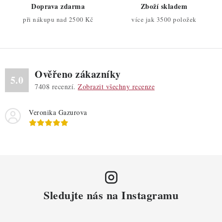
r
Doprava zdarma
Zboží skladem
v
při nákupu nad 2500 Kč
více jak 3500 položek
k
y
v
ý
Ověřeno zákazníky
p
5.0
7408
recenzí.
Zobrazit všechny recenze
i
s
Veronika Gazurova
u
Sledujte nás na Instagramu