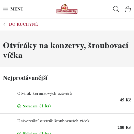
Přejít
Hleda
na
obsah
DO KUCHYNĚ
POTŘEBY
POMŮCKY
Otvíráky na konzervy, šroubovací
víčka
SUROVINY
DEKORACE
Nejprodávanější
PRO OSLAVY
Otvírák korunkových uzávěrů
45 Kč
DO KUCHYNĚ
(1 ks)
Skladem
POCHUTINY
Univerzální otvírák šroubovacích víček
280 Kč
(1 ks)
Skladem