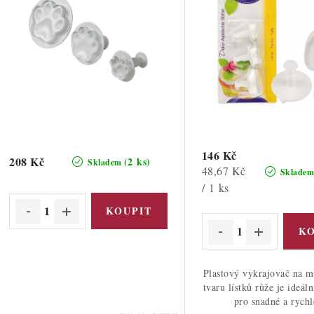
p
r
r
o
o
d
d
u
u
k
k
t
146 Kč
208 Kč
(2 ks)
Skladem
Měrná
48,67 Kč
Sklade
ů
cena:
/ 1 ks
ů
Plastový vykrajovač na m
tvaru lístků růže je ideá
pro snadné a rychl