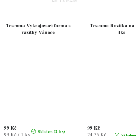
Kód:
116-PAW203
Tescoma Vykrajovací forma s
Tescoma Razítka na
razítky Vánoce
4ks
99 Kč
99 Kč
(2 ks)
Skladem
Měrná
Měrná
99 Kč / 1 ks
24,75 Kč
Sklade