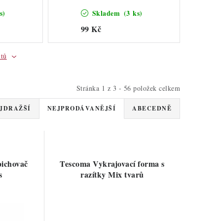
s)
Skladem
(3 ks)
99 Kč
ktů
Stránka
1
z
3
-
56
položek celkem
JDRAŽŠÍ
NEJPRODÁVANĚJŠÍ
ABECEDNĚ
pichovač
Tescoma Vykrajovací forma s
s
razítky Mix tvarů