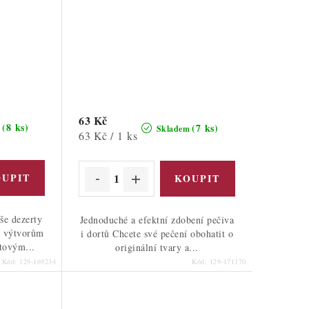
63 Kč
(8 ks)
(7 ks)
m
Skladem
Měrná
63 Kč / 1 ks
cena:
še dezerty
Jednoduché a efektní zdobení pečiva
m výtvorům
i dortů Chcete své pečení obohatit o
tovým...
originální tvary a...
Kód:
129-169234
Kód:
129-171170