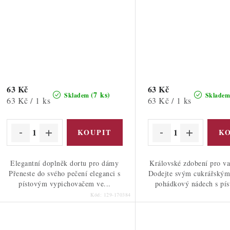
63 Kč
63 Kč
(7 ks)
Skladem
Sklade
Měrná
Měrná
63 Kč / 1 ks
63 Kč / 1 ks
cena:
cena:
Elegantní doplněk dortu pro dámy
Královské zdobení pro va
Přeneste do svého pečení eleganci s
Dodejte svým cukrářský
pístovým vypichovačem ve...
pohádkový nádech s pís
Kód:
129-170384