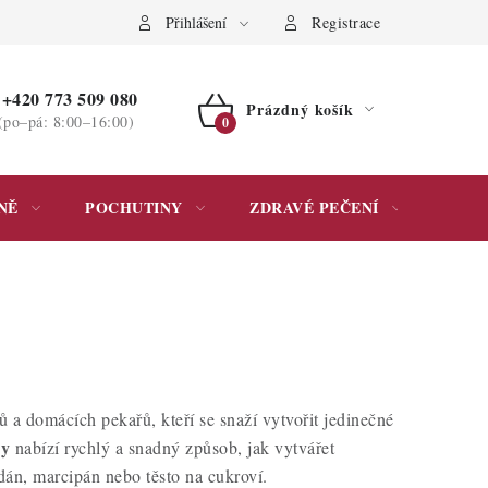
ochrany osobních údajů
Přihlášení
Registrace
+420 773 509 080
Prázdný košík
(po–pá: 8:00–16:00)
NÁKUPNÍ
KOŠÍK
NĚ
POCHUTINY
ZDRAVÉ PEČENÍ
DÁR
 a domácích pekařů, kteří se snaží vytvořit jedinečné
ky
nabízí rychlý a snadný způsob, jak vytvářet
dán, marcipán nebo těsto na cukroví.