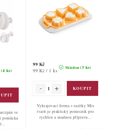
99 Kč
(3 ks)
Skladem
Měrná
99 Kč / 1 ks
(4 ks)
m
cena:
Vykrajovací forma s razítky Mix
tvarů je praktický pomocník pro
arcipán ve
rychlou a snadnou přípravu...
lní pomůcka
é...