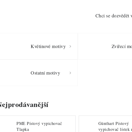
Chci se dozvědět 
Květinové motivy
Zvířecí m
Ostatní motivy
Nejprodávanější
PME Pístový vypichovač
Günthart Pístový
Tlapka
vypichovač lístek 