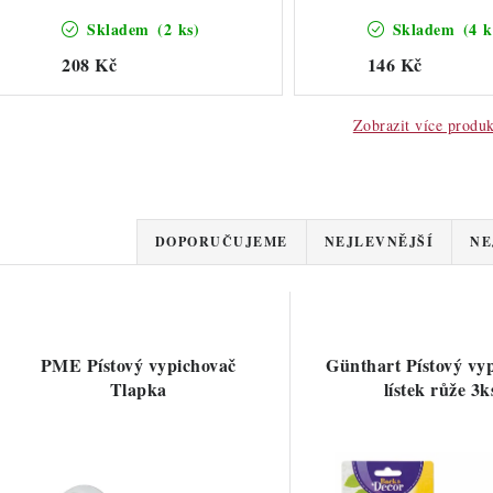
Skladem
(2 ks)
Skladem
(4 k
208 Kč
146 Kč
Zobrazit více produ
Ř
DOPORUČUJEME
NEJLEVNĚJŠÍ
NE
a
V
z
ý
e
PME Pístový vypichovač
Günthart Pístový vy
p
Tlapka
lístek růže 3k
n
í
s
p