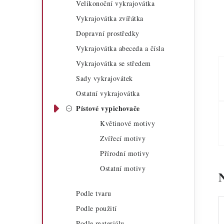
Velikonoční vykrajovátka
a
r
Vykrajovátka zvířátka
n
i
Dopravní prostředky
n
e
Vykrajovátka abeceda a čísla
í
Vykrajovátka se středem
Sady vykrajovátek
p
Ostatní vykrajovátka
a
Pístové vypichovače
n
Květinové motivy
e
Zvířecí motivy
Přírodní motivy
l
Ostatní motivy
Podle tvaru
Podle použití
Podle materiálu