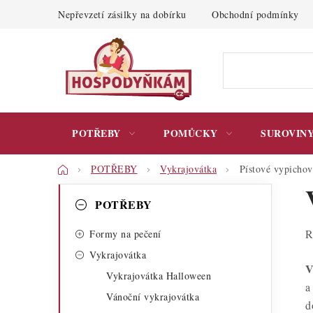
Přejít
Nepřevzetí zásilky na dobírku
Obchodní podmínky
na
obsah
POTŘEBY
POMŮCKY
SUROVIN
Domů
POTŘEBY
Vykrajovátka
Pístové vypichov
P
K
Přeskočit
POTŘEBY
kategorie
a
o
R
t
Formy na pečení
s
Vykrajovátka
e
t
V
Vykrajovátka Halloween
g
a
r
Vánoční vykrajovátka
o
d