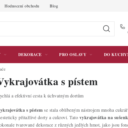
Hodnocení obchodu
Blog
Moje objednávka
Podmínky 
Y
DEKORACE
PRO OSLAVY
DO KUCHY
ače
Vykrajovátka s pístem
ychlá a efektivní cesta k úchvatným dortům
ykrajovátka s pístem
se stala oblíbeným nástrojem mnoha cukrářů
vykrajovátka na sušen
 esteticky přitažlivé dorty a cukroví. Tato
okonale tvarované dekorace z různých jedlých hmot, jako jsou fon