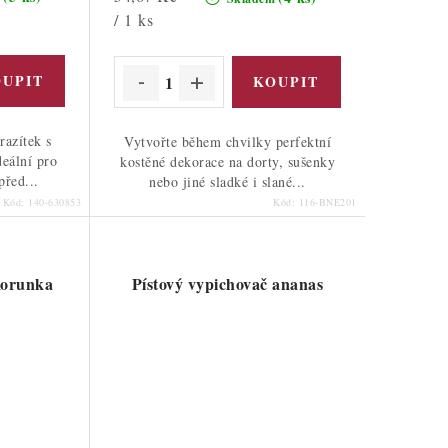
cena:
/ 1 ks
razítek s
Vytvořte během chvilky perfektní
deální pro
kostěné dekorace na dorty, sušenky
před...
nebo jiné sladké i slané...
Kód:
140-630853
Kód:
116-BNE201
korunka
Pístový vypichovač ananas