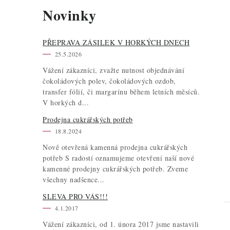
Novinky
PŘEPRAVA ZÁSILEK V HORKÝCH DNECH
25.5.2026
Vážení zákazníci, zvažte nutnost objednávání
čokoládových polev, čokoládových ozdob,
transfer fólií, či margarínu během letních měsíců.
V horkých d...
Prodejna cukrářských potřeb
18.8.2024
Nově otevřená kamenná prodejna cukrářských
potřeb S radostí oznamujeme otevření naší nové
kamenné prodejny cukrářských potřeb. Zveme
všechny nadšence...
SLEVA PRO VÁS!!!
4.1.2017
Vážení zákazníci, od 1. února 2017 jsme nastavili