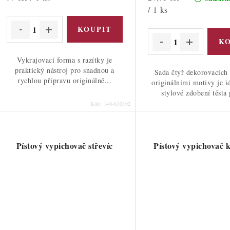
cena:
cena:
/ 1 ks
Vykrajovací forma s razítky je
praktický nástroj pro snadnou a
Sada čtyř dekorovacích 
rychlou přípravu originálně...
originálními motivy je i
stylové zdobení těsta 
Kód:
140-630892
Pístový vypichovač střevíc
Pístový vypichovač 