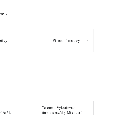
víc
otivy
Přírodní motivy
Tescoma Vykrajovací
růže 3ks
forma s razítky Mix tvarů