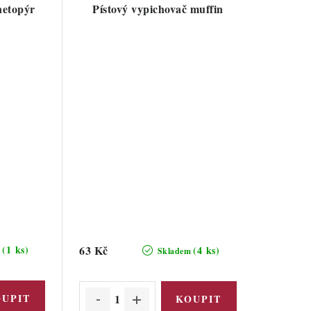
netopýr
Pístový vypichovač muffin
(1 ks)
63 Kč
(4 ks)
m
Skladem