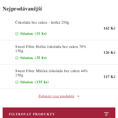
ZDRAVÉ PEČENÍ
Nejprodávanější
DÁRKOVÉ POUKAZY
Čokoláda bez cukru - hořká 250g
TÉMATICKÉ PRODUKTY
162 Kč
(11 ks)
Skladem
PROFI BALENÍ
Sweet Fiber Hořká čokoláda bez cukru 70%
150g
126 Kč
NOVÉ ZBOŽÍ
(32 ks)
Skladem
ZNAČKY
Sweet Fiber Mléčná čokoláda bez cukru 44%
150g
117 Kč
(135 ks)
Skladem
Nepřevzetí zásilky na dobírku
Obchodní podmínky
Hodnocení obchodu
Blog
Moje objednávka
Zobrazit více produktů
Podmínky ochrany osobních údajů
FILTROVAT PRODUKTY