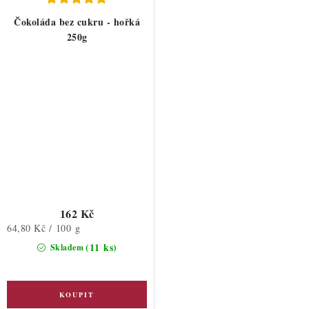
Čokoláda bez cukru - hořká
250g
162 Kč
Měrná
64,80 Kč / 100 g
cena:
(11 ks)
Skladem