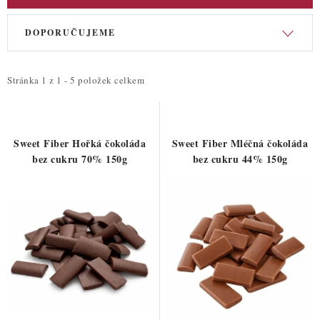
V
Ř
DOPORUČUJEME
ý
a
p
z
i
e
Stránka
1
z
1
-
5
položek celkem
s
n
p
í
r
p
Sweet Fiber Hořká čokoláda
Sweet Fiber Mléčná čokoláda
o
r
bez cukru 70% 150g
bez cukru 44% 150g
d
o
u
d
k
u
t
k
ů
t
ů