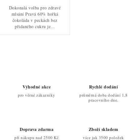
Dokonalá volba pro zdravé
mlsání Pravá 60% hořká
čokoláda v peckách bez
přidaného cukru je...
O
v
l
á
d
Výhodné akce
Rychlé dodání
a
pro věrné zákazníky
průměrná doba dodání 1,8
c
pracovního dne.
í
p
r
Doprava zdarma
Zboží skladem
v
při nákupu nad 2500 Kč
více jak 3500 položek