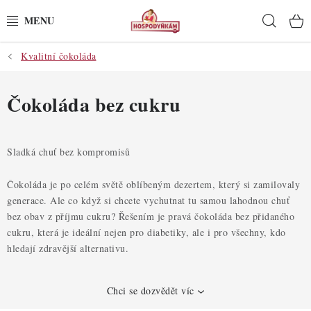
Přejít
Hleda
na
obsah
Kvalitní čokoláda
POTŘEBY
POMŮCKY
Čokoláda bez cukru
SUROVINY
Sladká chuť bez kompromisů
DEKORACE
Čokoláda je po celém světě oblíbeným dezertem, který si zamilovaly
generace. Ale co když si chcete vychutnat tu samou lahodnou chuť
PRO OSLAVY
bez obav z příjmu cukru? Řešením je pravá čokoláda bez přidaného
cukru, která je ideální nejen pro diabetiky, ale i pro všechny, kdo
DO KUCHYNĚ
hledají zdravější alternativu.
POCHUTINY
Chci se dozvědět víc