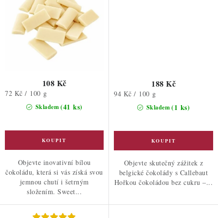
108 Kč
188 Kč
Měrná
72 Kč / 100 g
Měrná
94 Kč / 100 g
cena:
cena:
(41 ks)
(1 ks)
Skladem
Skladem
Objevte inovativní bílou
Objevte skutečný zážitek z
čokoládu, která si vás získá svou
belgické čokolády s Callebaut
jemnou chutí i šetrným
Hořkou čokoládou bez cukru –...
složením. Sweet...