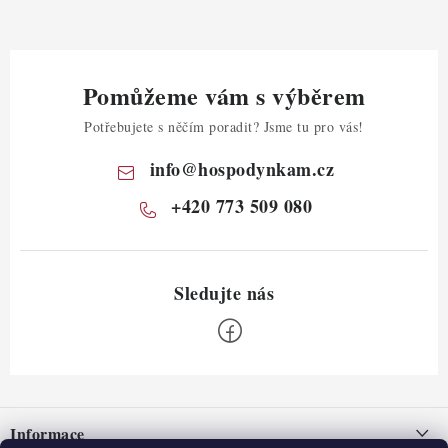
Pomůžeme vám s výběrem
Potřebujete s něčím poradit? Jsme tu pro vás!
info
@
hospodynkam.cz
+420 773 509 080
Z
á
Informace
p