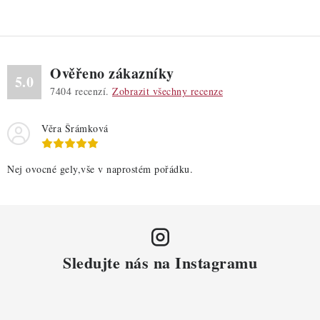
k
y
v
ý
Ověřeno zákazníky
p
5.0
7404
recenzí.
Zobrazit všechny recenze
i
s
Věra Šrámková
u
Nej ovocné gely,vše v naprostém pořádku.
Sledujte nás na Instagramu