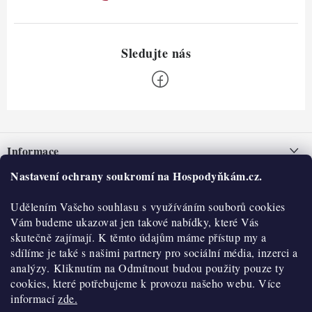
Z
á
Informace
p
a
Nastavení ochrany soukromí na Hospodyňkám.cz.
Nepřevzetí zásilky na dobírku
O nás
t
Obchodní podmínky
Udělením Vašeho souhlasu s využíváním souborů cookies
í
Historie
O nákupu
Vám budeme ukazovat jen takové nabídky, které Vás
Hodnocení obchodu
skutečně zajímají. K těmto údajům máme přístup my a
Kontakty
Reklamace a vratky
sdílíme je také s našimi partnery pro sociální média, inzerci a
Blog
analýzy. Kliknutím na Odmítnout budou použity pouze ty
cookies, které potřebujeme k provozu našeho webu. Více
Moje objednávka
Výdejní místa
informací
zde.
Podmínky ochrany osobních údajů