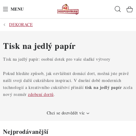
Přejít
Hleda
na
obsah
DEKORACE
POTŘEBY
POMŮCKY
Tisk na jedlý papír
SUROVINY
Tisk na jedlý papír: osobní dotek pro vaše sladké výtvory
DEKORACE
Pokud hledáte způsob, jak ozvláštnit domácí dort, možná jste právě
našli svoji další cukrářskou inspiraci. V dnešní době moderních
tisk na jedlý papír
technologií a kreativního cukrářství přináší
zcela
PRO OSLAVY
nový rozměr
zdobení dortů
.
DO KUCHYNĚ
Chci se dozvědět víc
POCHUTINY
Nejprodávanější