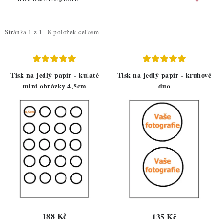
ý
a
p
z
i
e
Stránka
1
z
1
-
8
položek celkem
s
n
p
í
r
p
Tisk na jedlý papír - kulaté
Tisk na jedlý papír - kruhové
o
r
mini obrázky 4,5cm
duo
d
o
u
d
k
u
t
k
ů
t
ů
188 Kč
135 Kč