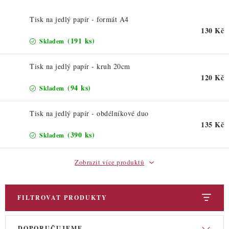
ZDRAVÉ PEČENÍ
Tisk na jedlý papír - formát A4
DÁRKOVÉ POUKAZY
130 Kč
(191 ks)
Skladem
TÉMATICKÉ PRODUKTY
Tisk na jedlý papír - kruh 20cm
120 Kč
PROFI BALENÍ
(94 ks)
Skladem
NOVÉ ZBOŽÍ
Tisk na jedlý papír - obdélníkové duo
135 Kč
ZNAČKY
(390 ks)
Skladem
Zobrazit více produktů
Nepřevzetí zásilky na dobírku
Obchodní podmínky
Hodnocení obchodu
Blog
Moje objednávka
Podmínky ochrany osobních údajů
FILTROVAT PRODUKTY
V
Ř
DOPORUČUJEME