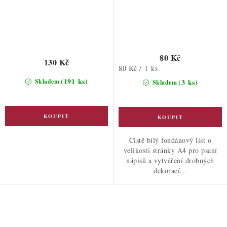
80 Kč
130 Kč
Měrná
80 Kč / 1 ks
cena:
(191 ks)
Skladem
(3 ks)
Skladem
Čistě bílý fondánový list o
velikosti stránky A4 pro psaní
nápisů a vytváření drobných
dekorací...
O