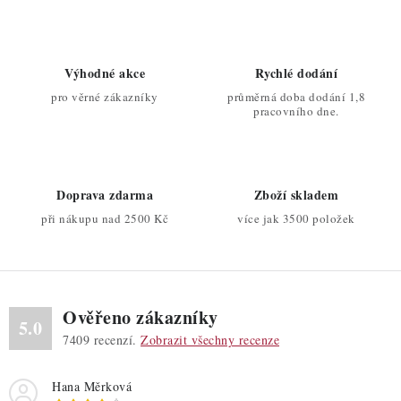
v
l
á
d
Výhodné akce
Rychlé dodání
a
pro věrné zákazníky
průměrná doba dodání 1,8
c
pracovního dne.
í
p
r
Doprava zdarma
Zboží skladem
v
při nákupu nad 2500 Kč
více jak 3500 položek
k
y
v
ý
Ověřeno zákazníky
p
5.0
7409
recenzí.
Zobrazit všechny recenze
i
s
Hana Měrková
u