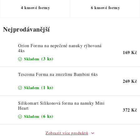
ZDRAVÉ PEČENÍ
4 kusové formy
6 kusové formy
DÁRKOVÉ POUKAZY
Nejprodávanější
TÉMATICKÉ PRODUKTY
Orion Forma na nepečené nanuky rýhovaná
PROFI BALENÍ
4ks
169 Kč
(3 ks)
Skladem
NOVÉ ZBOŽÍ
Tescoma Forma na zmrzlinu Bambini 6ks
269 Kč
ZNAČKY
(1 ks)
Skladem
Nepřevzetí zásilky na dobírku
Obchodní podmínky
Silikomart Silikonová forma na nanuky Mini
Heart
Hodnocení obchodu
Blog
Moje objednávka
372 Kč
(6 ks)
Skladem
Podmínky ochrany osobních údajů
Zobrazit více produktů