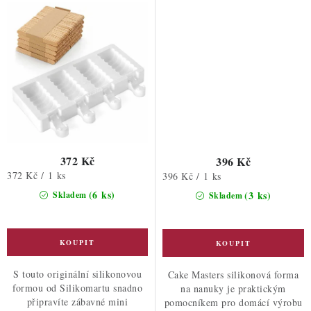
372 Kč
396 Kč
Měrná
372 Kč / 1 ks
Měrná
396 Kč / 1 ks
cena:
cena:
(6 ks)
(3 ks)
Skladem
Skladem
S touto originální silikonovou
Cake Masters silikonová forma
formou od Silikomartu snadno
na nanuky je praktickým
připravíte zábavné mini
pomocníkem pro domácí výrobu