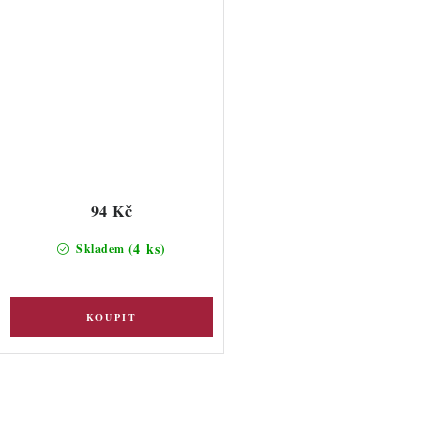
94 Kč
(4 ks)
Skladem
O
v