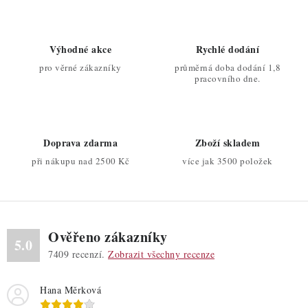
l
á
d
Výhodné akce
Rychlé dodání
a
pro věrné zákazníky
průměrná doba dodání 1,8
c
pracovního dne.
í
p
r
Doprava zdarma
Zboží skladem
v
při nákupu nad 2500 Kč
více jak 3500 položek
k
y
v
ý
Ověřeno zákazníky
p
5.0
7409
recenzí.
Zobrazit všechny recenze
i
s
Hana Měrková
u