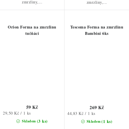
zmrzliny,...
zmrzliny,...
Orion Forma na zmrzlinu
Tescoma Forma na zmrzlinu
tučňáci
Bambini 6ks
59 Kč
269 Kč
Měrná
29,50 Kč / 1 ks
Měrná
44,83 Kč / 1 ks
cena:
cena:
(3 ks)
(1 ks)
Skladem
Skladem