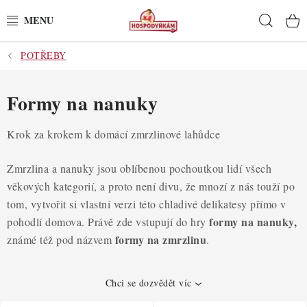
Přejít
Hleda
na
obsah
POTŘEBY
POTŘEBY
POMŮCKY
Formy na nanuky
SUROVINY
Krok za krokem k domácí zmrzlinové lahůdce
DEKORACE
Zmrzlina a nanuky jsou oblíbenou pochoutkou lidí všech
věkových kategorií, a proto není divu, že mnozí z nás touží po
PRO OSLAVY
tom, vytvořit si vlastní verzi této chladivé delikatesy přímo v
formy na nanuky,
pohodlí domova. Právě zde vstupují do hry
DO KUCHYNĚ
formy na zmrzlinu
známé též pod názvem
.
POCHUTINY
Chci se dozvědět víc