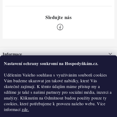
Z
á
Informace
p
a
Nastavení ochrany soukromí na Hospodyňkám.cz.
Nepřevzetí zásilky na dobírku
O nás
t
Obchodní podmínky
Udělením Vašeho souhlasu s využíváním souborů cookies
í
Historie
O nákupu
Vám budeme ukazovat jen takové nabídky, které Vás
Hodnocení obchodu
skutečně zajímají. K těmto údajům máme přístup my a
Kontakty
Reklamace a vratky
sdílíme je také s našimi partnery pro sociální média, inzerci a
Blog
analýzy. Kliknutím na Odmítnout budou použity pouze ty
cookies, které potřebujeme k provozu našeho webu. Více
Moje objednávka
Výdejní místa
informací
zde.
Podmínky ochrany osobních údajů
Cookies