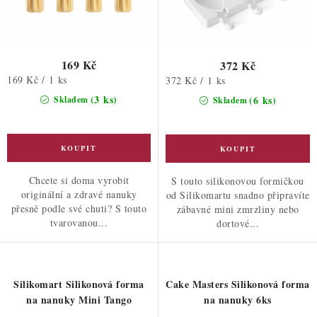
ů
169 Kč
372 Kč
Měrná
169 Kč / 1 ks
Měrná
372 Kč / 1 ks
cena:
cena:
(3 ks)
(6 ks)
Skladem
Skladem
Chcete si doma vyrobit
S touto silikonovou formičkou
originální a zdravé nanuky
od Silikomartu snadno připravíte
přesně podle své chuti? S touto
zábavné mini zmrzliny nebo
tvarovanou...
dortové...
Silikomart Silikonová forma
Cake Masters Silikonová forma
na nanuky Mini Tango
na nanuky 6ks