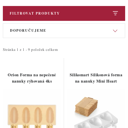
FILTROVAT PRODUKTY
V
Ř
DOPORUČUJEME
ý
a
p
z
i
e
Stránka
1
z
1
-
9
položek celkem
s
n
p
í
r
p
Orion Forma na nepečené
Silikomart Silikonová forma
o
r
nanuky rýhovaná 4ks
na nanuky Mini Heart
d
o
u
d
k
u
t
k
ů
t