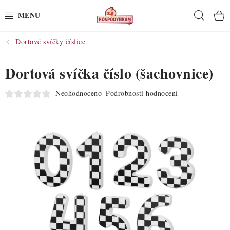
Přejít
Hleda
na
obsah
Dortové svíčky číslice
POTŘEBY
Dortová svíčka číslo (šachovnice)
POMŮCKY
Neohodnoceno
Podrobnosti hodnocení
SUROVINY
DEKORACE
PRO OSLAVY
DO KUCHYNĚ
POCHUTINY