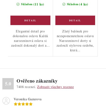
cena:
cena:
(11 ks)
(4 ks)
Skladem
Skladem
Elegantní detail pro
Zlatý balónek pro
dokonalou oslavu Každá
nezapomenutelnou oslavu
narozeninová oslava si
Narozeninové dorty si
zaslouží dokonalý dort a...
zaslouží stylovou ozdobu,
která...
Ověřeno zákazníky
5.0
7408
recenzí.
Zobrazit všechny recenze
Veronika Gazurova