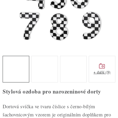
ZDRAVÉ PEČENÍ
DÁRKOVÉ POUKAZY
TÉMATICKÉ PRODUKTY
PROFI BALENÍ
NOVÉ ZBOŽÍ
ZNAČKY
+ další (9)
Nepřevzetí zásilky na dobírku
Obchodní podmínky
Stylová ozdoba pro narozeninové dorty
Hodnocení obchodu
Blog
Moje objednávka
Podmínky ochrany osobních údajů
Dortová svíčka ve tvaru číslice s černo-bílým
šachovnicovým vzorem je originálním doplňkem pro