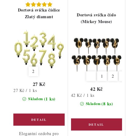
Dortová svíčka číslice
Dortová svíčka číslo
Zlatý diamant
(Mickey Mouse)
2
1
2
3
4
27 Kč
42 Kč
Měrná
27 Kč / 1 ks
Měrná
42 Kč / 1 ks
cena:
(1 ks)
Skladem
cena:
(8 ks)
Skladem
Elegantní ozdoba pro