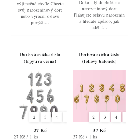
Dokonalý doplněk na
výjimečné chvíle Chcete
narozeninový dort
svůj narozeninový dort
Plánujete oslavu narozenin
nebo výroční oslavu
a hledáte způsob, jak
povýšit...
udělat...
Dortová svíčka číslo
Dortová svíčka číslo
(třpytivá černá)
(fóliový balónek)
2
3
4
5
6
7
2
8
3
9
4
6
7
27 Kč
37 Kč
Měrná
Měrná
27 Kč / 1 ks
37 Kč / 1 ks