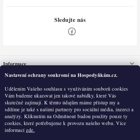
Z
á
Informace
p
a
Nastavení ochrany soukromí na Hospodyňkám.cz.
Nepřevzetí zásilky na dobírku
O nás
t
Obchodní podmínky
Udělením Vašeho souhlasu s využíváním souborů cookies
í
Historie
O nákupu
Vám budeme ukazovat jen takové nabídky, které Vás
Hodnocení obchodu
skutečně zajímají. K těmto údajům máme přístup my a
Kontakty
Reklamace a vratky
sdílíme je také s našimi partnery pro sociální média, inzerci a
Blog
analýzy. Kliknutím na Odmítnout budou použity pouze ty
cookies, které potřebujeme k provozu našeho webu. Více
Moje objednávka
Výdejní místa
informací
zde.
Podmínky ochrany osobních údajů
Cookies