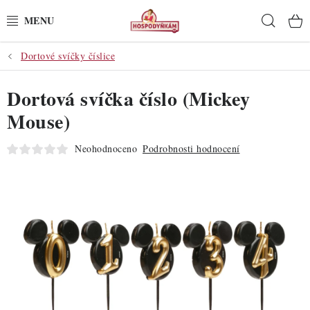
Přejít
Hleda
na
obsah
Dortové svíčky číslice
POTŘEBY
Dortová svíčka číslo (Mickey
POMŮCKY
Mouse)
SUROVINY
Neohodnoceno
Podrobnosti hodnocení
DEKORACE
PRO OSLAVY
DO KUCHYNĚ
POCHUTINY