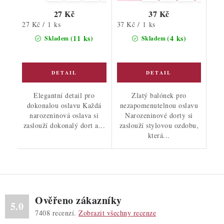
27 Kč
37 Kč
Měrná
Měrná
27 Kč / 1 ks
37 Kč / 1 ks
cena:
cena:
(11 ks)
(4 ks)
Skladem
Skladem
Elegantní detail pro
Zlatý balónek pro
dokonalou oslavu Každá
nezapomenutelnou oslavu
narozeninová oslava si
Narozeninové dorty si
zaslouží dokonalý dort a...
zaslouží stylovou ozdobu,
která...
Ověřeno zákazníky
5.0
7408
recenzí.
Zobrazit všechny recenze