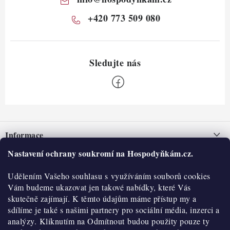
+420 773 509 080
Z
á
Informace
p
a
Nastavení ochrany soukromí na Hospodyňkám.cz.
Nepřevzetí zásilky na dobírku
O nás
t
Obchodní podmínky
Udělením Vašeho souhlasu s využíváním souborů cookies
í
Historie
O nákupu
Vám budeme ukazovat jen takové nabídky, které Vás
Hodnocení obchodu
skutečně zajímají. K těmto údajům máme přístup my a
Kontakty
Reklamace a vratky
sdílíme je také s našimi partnery pro sociální média, inzerci a
Blog
analýzy. Kliknutím na Odmítnout budou použity pouze ty