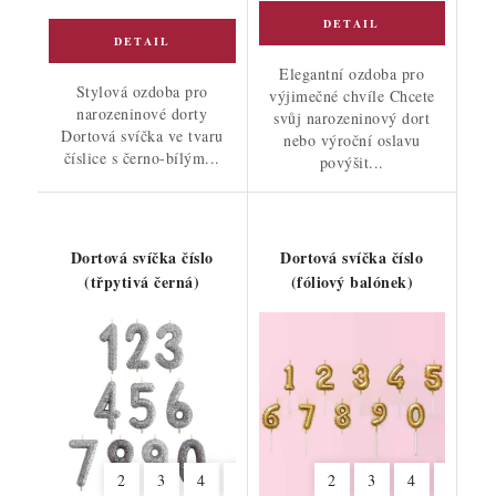
Elegantní ozdoba pro
Stylová ozdoba pro
výjimečné chvíle Chcete
narozeninové dorty
svůj narozeninový dort
Dortová svíčka ve tvaru
nebo výroční oslavu
číslice s černo-bílým...
povýšit...
Dortová svíčka číslo
Dortová svíčka číslo
(třpytivá černá)
(fóliový balónek)
2
3
4
5
6
7
2
8
3
9
4
6
7