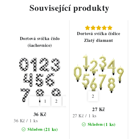
Související produkty
Dortová svíčka číslice
Dortová svíčka číslo
Zlatý diamant
(šachovnice)
2
1
2
3
4
5
6
7
8
9
27 Kč
36 Kč
Měrná
27 Kč / 1 ks
Měrná
36 Kč / 1 ks
cena:
(1 ks)
Skladem
cena:
(21 ks)
Skladem