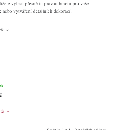
žete vybrat přesně tu pravou hmotu pro vaše
k nebo vytváření detailních dekorací.
víc
s)
č
ktů
Stránka
1
z
1
-
2
položek celkem