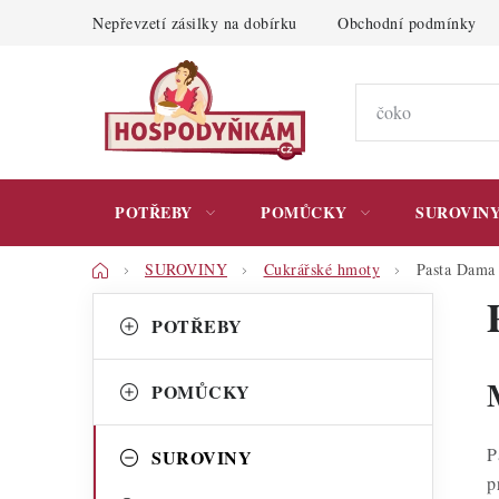
Přejít
Nepřevzetí zásilky na dobírku
Obchodní podmínky
na
obsah
POTŘEBY
POMŮCKY
SUROVIN
Domů
SUROVINY
Cukrářské hmoty
Pasta Dama
P
K
Přeskočit
POTŘEBY
kategorie
a
o
t
s
POMŮCKY
e
t
g
P
SUROVINY
r
p
o