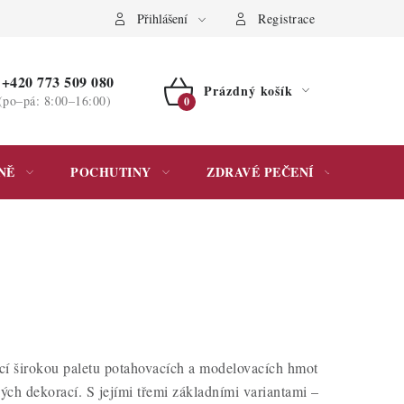
ochrany osobních údajů
Přihlášení
Registrace
+420 773 509 080
Prázdný košík
(po–pá: 8:00–16:00)
NÁKUPNÍ
KOŠÍK
NĚ
POCHUTINY
ZDRAVÉ PEČENÍ
DÁR
cí širokou paletu potahovacích a modelovacích hmot
ch dekorací. S jejími třemi základními variantami –