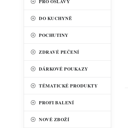
PRO OSLAVY
DO KUCHYNĚ
t
POCHUTINY
ZDRAVÉ PEČENÍ
DÁRKOVÉ POUKAZY
TÉMATICKÉ PRODUKTY
PROFI BALENÍ
NOVÉ ZBOŽÍ