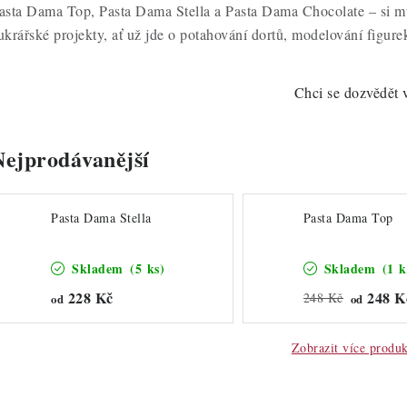
asta Dama Top, Pasta Dama Stella a Pasta Dama Chocolate – si mů
ukrářské projekty, ať už jde o potahování dortů, modelování figure
Chci se dozvědět 
Nejprodávanější
Pasta Dama Stella
Pasta Dama Top
Skladem
(5 ks)
Skladem
(1 k
228 Kč
248 K
248 Kč
od
od
Zobrazit více produ