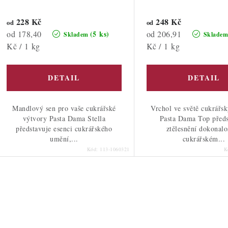
k
u
t
228 Kč
248 Kč
od
od
k
Měrná
Měrná
od 178,40
od 206,91
(5 ks)
Skladem
Sklade
ů
cena:
cena:
Kč / 1 kg
Kč / 1 kg
ů
Mandlový sen pro vaše cukrářské
Vrchol ve světě cukrářs
výtvory Pasta Dama Stella
Pasta Dama Top předs
představuje esenci cukrářského
ztělesnění dokonalo
umění,...
cukrářském...
Kód:
113-1060321
K
O
v