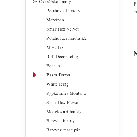
Cukrářské hmoty
a
P
r
Potahovací hmoty
c
n
i
Marcipán
n
e
Smartflex Velvet
í
Potahovací hmota K2
MECflex
p
Roll Decor Icing
a
Formix
n
Pasta Dama
e
White Icing
Sypká směs Montana
l
Smartflex Flower
Modelovací hmoty
Barevné hmoty
Barevný marcipán