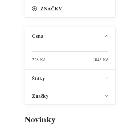
l
ZNAČKY
Cena
í
228
Kč
1045
Kč
Štítky
Značky
Novinky