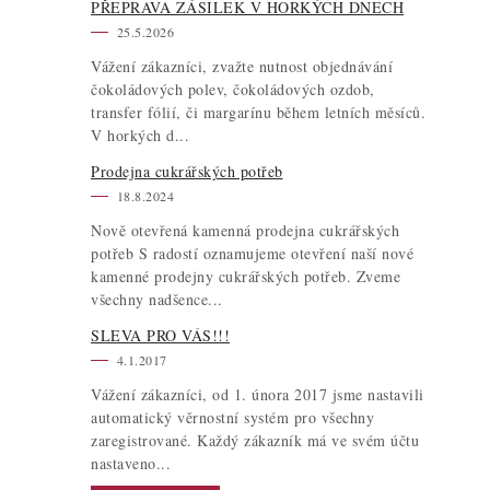
PŘEPRAVA ZÁSILEK V HORKÝCH DNECH
i
25.5.2026
s
Vážení zákazníci, zvažte nutnost objednávání
čokoládových polev, čokoládových ozdob,
transfer fólií, či margarínu během letních měsíců.
V horkých d...
Prodejna cukrářských potřeb
18.8.2024
Nově otevřená kamenná prodejna cukrářských
potřeb S radostí oznamujeme otevření naší nové
kamenné prodejny cukrářských potřeb. Zveme
všechny nadšence...
SLEVA PRO VÁS!!!
4.1.2017
Vážení zákazníci, od 1. února 2017 jsme nastavili
automatický věrnostní systém pro všechny
zaregistrované. Každý zákazník má ve svém účtu
nastaveno...