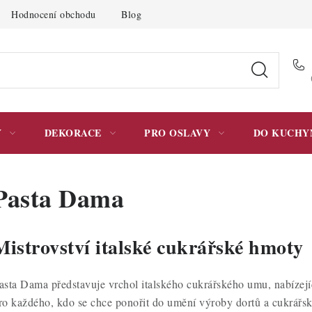
Hodnocení obchodu
Blog
Moje objednávka
Podmínky 
Y
DEKORACE
PRO OSLAVY
DO KUCHY
Pasta Dama
Mistrovství italské cukrářské hmoty
asta Dama představuje vrchol italského cukrářského umu, nabízejí
ro každého, kdo se chce ponořit do umění výroby dortů a cukrářský