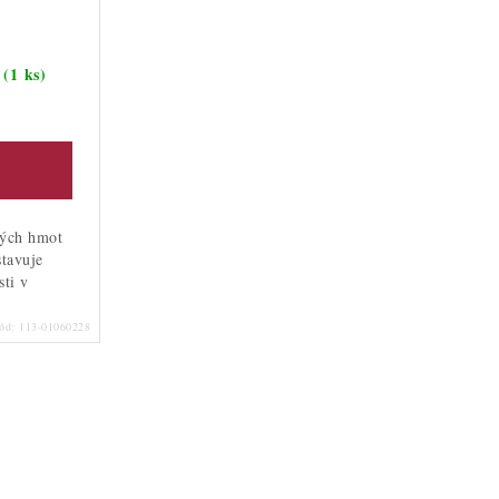
(1 ks)
m
kých hmot
tavuje
sti v
ód:
113-01060228