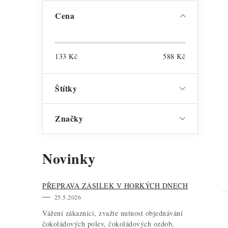
Cena
133
Kč
588
Kč
Štítky
Značky
Novinky
PŘEPRAVA ZÁSILEK V HORKÝCH DNECH
25.5.2026
Vážení zákazníci, zvažte nutnost objednávání
čokoládových polev, čokoládových ozdob,