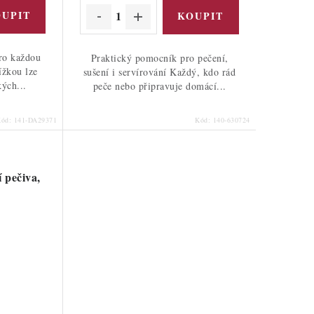
pro každou
Praktický pomocník pro pečení,
ížkou lze
sušení i servírování Každý, kdo rád
kých...
peče nebo připravuje domácí...
Kód:
141-DA29371
Kód:
140-630724
 pečiva,