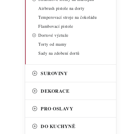
Airbrush pistole na dorty
Temperovací stroje na čokoládu
Flambovací pistole
i
Dortové výztuže
Torty od mamy
Sady na zdobení dortů
SUROVINY
DEKORACE
PRO OSLAVY
t
DO KUCHYNĚ