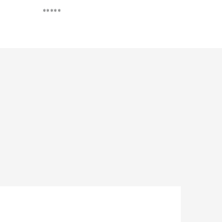
*****