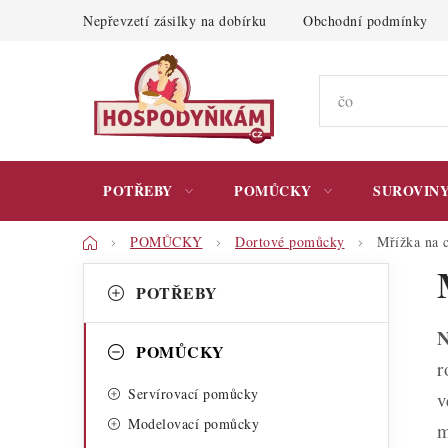
Přejít
Nepřevzetí zásilky na dobírku
Obchodní podmínky
na
obsah
POTŘEBY
POMŮCKY
SUROVIN
Domů
POMŮCKY
Dortové pomůcky
Mřížka na c
P
K
Přeskočit
POTŘEBY
kategorie
a
o
N
t
s
POMŮCKY
r
e
t
Servírovací pomůcky
v
g
r
Modelovací pomůcky
m
o