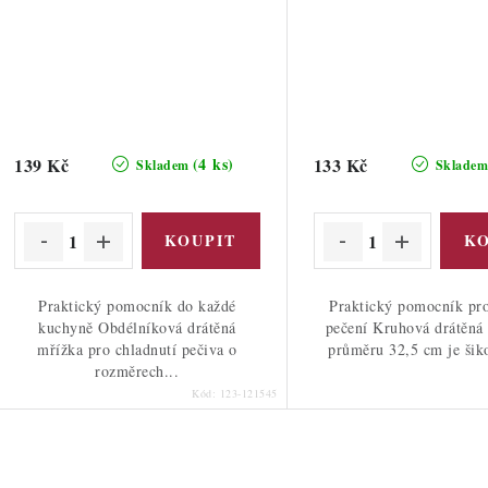
139 Kč
133 Kč
(4 ks)
Skladem
Sklade
Praktický pomocník do každé
Praktický pomocník pr
kuchyně Obdélníková drátěná
pečení Kruhová drátěná
mřížka pro chladnutí pečiva o
průměru 32,5 cm je šik
rozměrech...
Kód:
123-121545