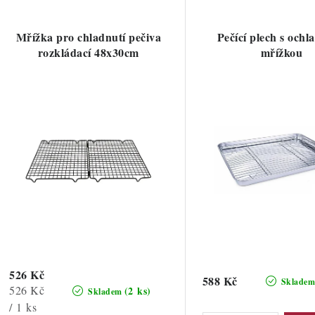
V
z
ý
e
Mřížka pro chladnutí pečiva
Pečící plech s ochl
p
rozkládací 48x30cm
mřížkou
n
í
s
p
p
r
r
o
o
d
d
u
u
k
k
t
526 Kč
588 Kč
Sklade
Měrná
526 Kč
(2 ks)
Skladem
ů
cena:
/ 1 ks