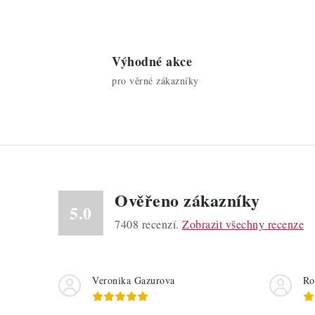
i
Výhodné akce
s
pro věrné zákazníky
Ověřeno zákazníky
5.0
7408
recenzí.
Zobrazit všechny recenze
Veronika Gazurova
Ro