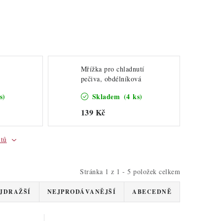
Mřížka pro chladnutí
pečiva, obdélníková
s)
Skladem
(4 ks)
139 Kč
ktů
Stránka
1
z
1
-
5
položek celkem
JDRAŽŠÍ
NEJPRODÁVANĚJŠÍ
ABECEDNĚ