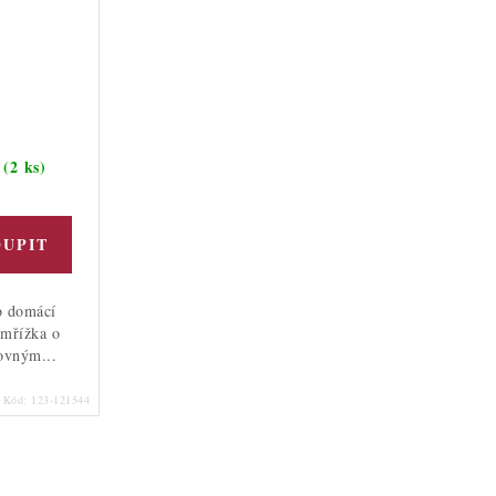
(2 ks)
m
o domácí
 mřížka o
ovným...
Kód:
123-121544