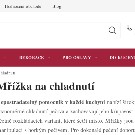
Hodnocení obchodu
Blog
Moje objednávka
Podmínky 
Y
DEKORACE
PRO OSLAVY
DO KUCHY
hladnutí
Mřížka na chladnutí
epostradatelný pomocník v každé kuchyni
nabízí širok
ovnoměrné chladnutí pečiva a zachovávají jeho křupavost. 
četně rozkládacích variant, které šetří místo. Mřížky jsou 
anipulaci s horkým pečivem. Pro dokonalé pečení dopo