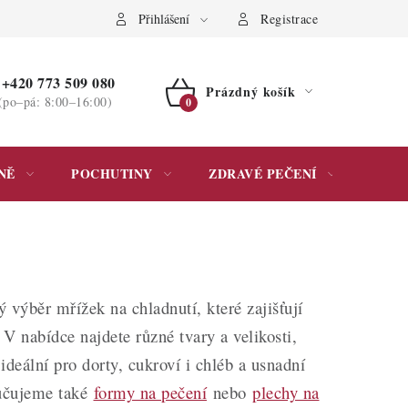
ochrany osobních údajů
Přihlášení
Registrace
+420 773 509 080
Prázdný košík
(po–pá: 8:00–16:00)
NÁKUPNÍ
KOŠÍK
NĚ
POCHUTINY
ZDRAVÉ PEČENÍ
DÁR
ý výběr mřížek na chladnutí, které zajišťují
V nabídce najdete různé tvary a velikosti,
ideální pro dorty, cukroví i chléb a usnadní
ručujeme také
formy na pečení
nebo
plechy na