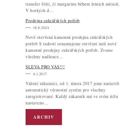
transfer fólií, či margarínu během letních měsíců.
V horkých d...
l
Prodejna cukrářských potřeb
18.8.2024
Nově otevřená kamenná prodejna cukrářských
potřeb S radostí oznamujeme otevření naší nové
kamenné prodejny cukrářských potřeb. Zveme
všechny nadšence...
SLEVA PRO VÁS!!!
í
4.1.2017
Vážení zákazníci, od 1. února 2017 jsme nastavili
automatický věrnostní systém pro všechny
zaregistrované. Každý zákazník má ve svém účtu
nastaveno...
ARCHIV