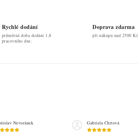
ý
p
Rychlé dodání
Doprava zdarma
průměrná doba dodání 1,8
při nákupu nad 2500 Kč
pracovního dne.
u
stislav Nevoránek
Gabriela Chrtová