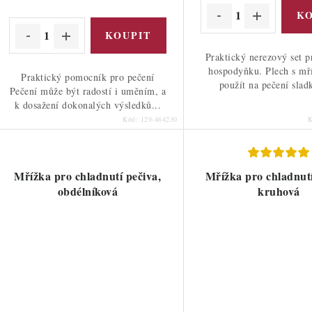
ů
Praktický nerezový set 
hospodyňku. Plech s mř
Praktický pomocník pro pečení
použít na pečení slad
Pečení může být radostí i uměním, a
k dosažení dokonalých výsledků...
Kód:
129-464230
Mřížka pro chladnutí pečiva,
Mřížka pro chladnutí
obdélníková
kruhová