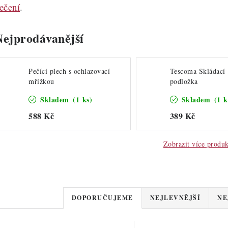
ečení
.
Nejprodávanější
Pečící plech s ochlazovací
Tescoma Skládací
mřížkou
podložka
Skladem
(1 ks)
Skladem
(1 k
588 Kč
389 Kč
Zobrazit více produ
Ř
DOPORUČUJEME
NEJLEVNĚJŠÍ
NE
a