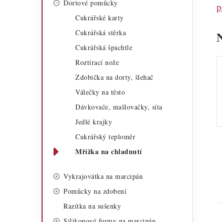
Dortové pomůcky
a
p
r
Cukrářské karty
n
i
Cukrářská stěrka
n
e
Cukrářská špachtle
í
Roztírací nože
Zdobička na dorty, šlehač
p
Válečky na těsto
a
Dávkovače, mašlovačky, síta
n
Jedlé krajky
e
Cukrářský teploměr
Mřížka na chladnutí
l
Vykrajovátka na marcipán
Pomůcky na zdobení
Razítka na sušenky
Silikonové formy na marcipán