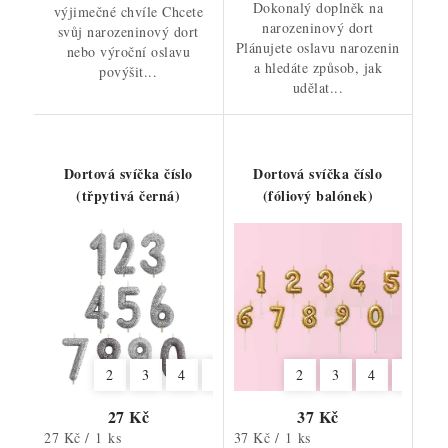
Dokonalý doplněk na
výjimečné chvíle Chcete
narozeninový dort
svůj narozeninový dort
Plánujete oslavu narozenin
nebo výroční oslavu
a hledáte způsob, jak
povýšit...
udělat...
Dortová svíčka číslo
Dortová svíčka číslo
(třpytivá černá)
(fóliový balónek)
2
3
4
5
6
7
2
8
3
9
4
6
7
27 Kč
37 Kč
Měrná
Měrná
27 Kč / 1 ks
37 Kč / 1 ks