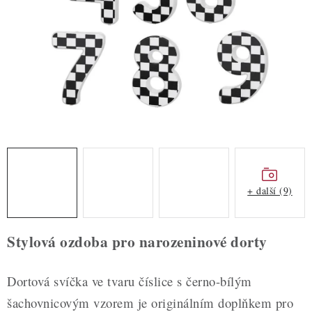
ZDRAVÉ PEČENÍ
DÁRKOVÉ POUKAZY
TÉMATICKÉ PRODUKTY
PROFI BALENÍ
NOVÉ ZBOŽÍ
ZNAČKY
+ další (9)
Nepřevzetí zásilky na dobírku
Obchodní podmínky
Stylová ozdoba pro narozeninové dorty
Hodnocení obchodu
Blog
Moje objednávka
Podmínky ochrany osobních údajů
Dortová svíčka ve tvaru číslice s černo-bílým
šachovnicovým vzorem je originálním doplňkem pro