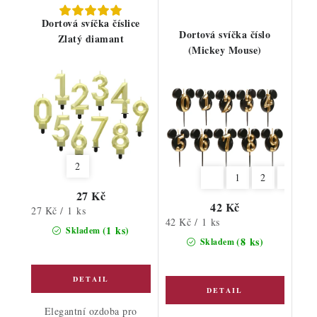
Dortová svíčka číslice
Dortová svíčka číslo
Zlatý diamant
(Mickey Mouse)
2
1
2
3
4
27 Kč
42 Kč
Měrná
27 Kč / 1 ks
Měrná
42 Kč / 1 ks
cena:
(1 ks)
Skladem
cena:
(8 ks)
Skladem
Elegantní ozdoba pro