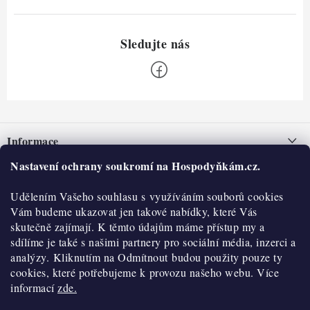
Z
á
Informace
p
a
Nastavení ochrany soukromí na Hospodyňkám.cz.
Nepřevzetí zásilky na dobírku
O nás
t
Obchodní podmínky
Udělením Vašeho souhlasu s využíváním souborů cookies
í
Historie
O nákupu
Vám budeme ukazovat jen takové nabídky, které Vás
Hodnocení obchodu
skutečně zajímají. K těmto údajům máme přístup my a
Kontakty
Reklamace a vratky
sdílíme je také s našimi partnery pro sociální média, inzerci a
Blog
analýzy. Kliknutím na Odmítnout budou použity pouze ty
cookies, které potřebujeme k provozu našeho webu. Více
Moje objednávka
Výdejní místa
informací
zde.
Podmínky ochrany osobních údajů
Cookies