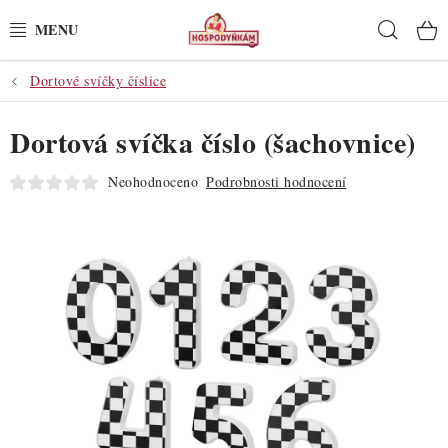
Přejít
Hleda
na
obsah
Dortové svíčky číslice
POTŘEBY
Dortová svíčka číslo (šachovnice)
POMŮCKY
Neohodnoceno
Podrobnosti hodnocení
SUROVINY
DEKORACE
PRO OSLAVY
DO KUCHYNĚ
POCHUTINY