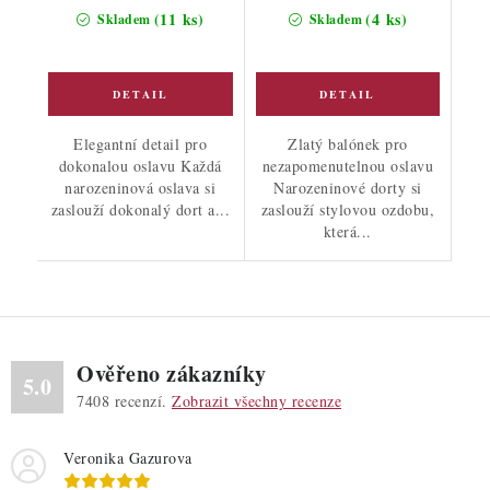
cena:
cena:
(11 ks)
(4 ks)
Skladem
Skladem
Elegantní detail pro
Zlatý balónek pro
dokonalou oslavu Každá
nezapomenutelnou oslavu
narozeninová oslava si
Narozeninové dorty si
zaslouží dokonalý dort a...
zaslouží stylovou ozdobu,
která...
Ověřeno zákazníky
5.0
7408
recenzí.
Zobrazit všechny recenze
Veronika Gazurova