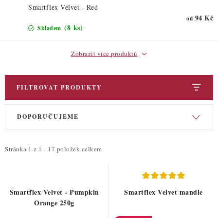
ZDRAVÉ PEČENÍ
Smartflex Velvet - Red
94 Kč
od
DÁRKOVÉ POUKAZY
(8 ks)
Skladem
TÉMATICKÉ PRODUKTY
Zobrazit více produktů
PROFI BALENÍ
FILTROVAT PRODUKTY
NOVÉ ZBOŽÍ
V
Ř
DOPORUČUJEME
ý
a
ZNAČKY
p
z
i
e
Stránka
1
z
1
-
17
položek celkem
Nepřevzetí zásilky na dobírku
Obchodní podmínky
s
n
Hodnocení obchodu
Blog
Moje objednávka
p
í
Podmínky ochrany osobních údajů
r
p
Smartflex Velvet - Pumpkin
Smartflex Velvet mandle
o
r
Orange 250g