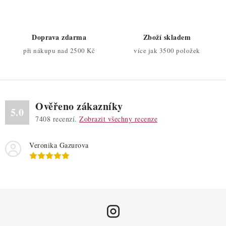
í
p
r
Doprava zdarma
Zboží skladem
v
při nákupu nad 2500 Kč
více jak 3500 položek
k
y
v
ý
Ověřeno zákazníky
p
5.0
7408
recenzí.
Zobrazit všechny recenze
i
s
Veronika Gazurova
u