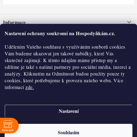
Z
á
Informace
p
a
Nastavení ochrany soukromí na Hospodyňkám.cz.
Nepřevzetí zásilky na dobírku
O nás
t
Obchodní podmínky
Udělením Vašeho souhlasu s využíváním souborů cookies
í
Historie
O nákupu
Vám budeme ukazovat jen takové nabídky, které Vás
Hodnocení obchodu
skutečně zajímají. K těmto údajům máme přístup my a
Kontakty
Reklamace a vratky
sdílíme je také s našimi partnery pro sociální média, inzerci a
Blog
analýzy. Kliknutím na Odmítnout budou použity pouze ty
cookies, které potřebujeme k provozu našeho webu. Více
Moje objednávka
Výdejní místa
informací
zde.
Podmínky ochrany osobních údajů
Cookies
Nastavení
Vydělávejte s námi
Copyright 2026
Hospodyňkám.cz
. Všechna práva vyhrazena.
Upravit nastavení
cookies
Velkoobchod
Zobrazit
Souhlasím
Vytvořil Shoptet