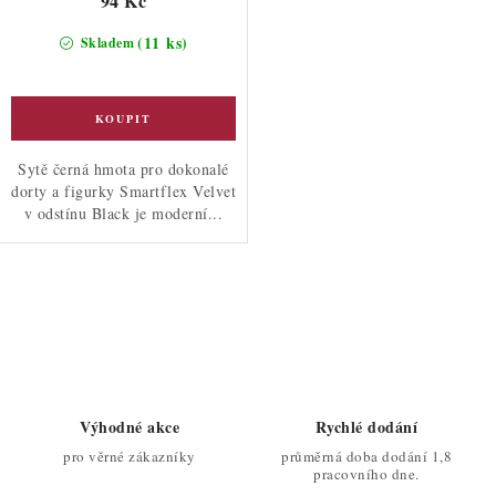
94 Kč
(11 ks)
Skladem
Sytě černá hmota pro dokonalé
dorty a figurky Smartflex Velvet
v odstínu Black je moderní...
O
v
l
á
d
Výhodné akce
Rychlé dodání
a
pro věrné zákazníky
průměrná doba dodání 1,8
c
pracovního dne.