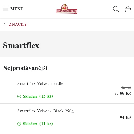
Přejít
Hleda
na
obsah
ZNAČKY
POTŘEBY
POMŮCKY
Smartflex
SUROVINY
Nejprodávanější
DEKORACE
Smartflex Velvet mandle
86 Kč
PRO OSLAVY
86 Kč
od
(15 ks)
Skladem
DO KUCHYNĚ
Smartflex Velvet - Black 250g
94 Kč
POCHUTINY
(11 ks)
Skladem