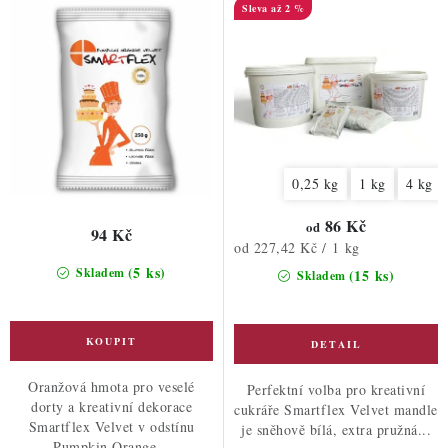
d
o
až 2 %
u
d
k
u
t
k
ů
t
ů
0,25 kg
1 kg
4 kg
86 Kč
od
94 Kč
Měrná
od 227,42 Kč / 1 kg
cena:
(5 ks)
Skladem
(15 ks)
Skladem
Oranžová hmota pro veselé
Perfektní volba pro kreativní
dorty a kreativní dekorace
cukráře Smartflex Velvet mandle
Smartflex Velvet v odstínu
je sněhově bílá, extra pružná...
Pumpkin Orange...