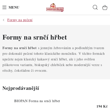
Přejít
Hleda
na
obsah
Formy na pečení
POTŘEBY
POMŮCKY
Formy na srnčí hřbet
SUROVINY
Formy na srnčí hřbet
s jemným žebrováním a podlouhlým tvarem
pro dokonalé pečení tohoto klasického moučníku. V těchto formách
upečete nejen klasický kakaový srnčí hřbet, ale i jeho světlou
DEKORACE
piškotovou variantu, biskupský chlebíček nebo modernější verze s
ořechy, čokoládou či ovocem.
PRO OSLAVY
DO KUCHYNĚ
Nejprodávanější
POCHUTINY
BIOPAN Forma na srnčí hřbet
194 Kč