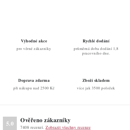
O
v
l
á
d
Výhodné akce
Rychlé dodání
a
pro věrné zákazníky
průměrná doba dodání 1,8
c
pracovního dne.
í
p
r
Doprava zdarma
Zboží skladem
v
při nákupu nad 2500 Kč
více jak 3500 položek
k
y
v
ý
Ověřeno zákazníky
p
5.0
7408
recenzí.
Zobrazit všechny recenze