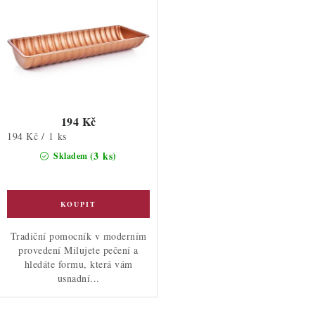
k
u
t
k
ů
t
ů
194 Kč
Měrná
194 Kč / 1 ks
cena:
(3 ks)
Skladem
Tradiční pomocník v moderním
provedení Milujete pečení a
hledáte formu, která vám
usnadní...