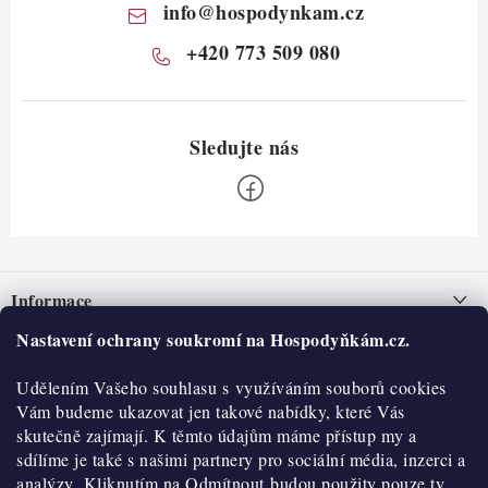
info
@
hospodynkam.cz
+420 773 509 080
Z
á
Informace
p
a
Nastavení ochrany soukromí na Hospodyňkám.cz.
Nepřevzetí zásilky na dobírku
O nás
t
Obchodní podmínky
Udělením Vašeho souhlasu s využíváním souborů cookies
í
Historie
O nákupu
Vám budeme ukazovat jen takové nabídky, které Vás
Hodnocení obchodu
skutečně zajímají. K těmto údajům máme přístup my a
Kontakty
Reklamace a vratky
sdílíme je také s našimi partnery pro sociální média, inzerci a
Blog
analýzy. Kliknutím na Odmítnout budou použity pouze ty