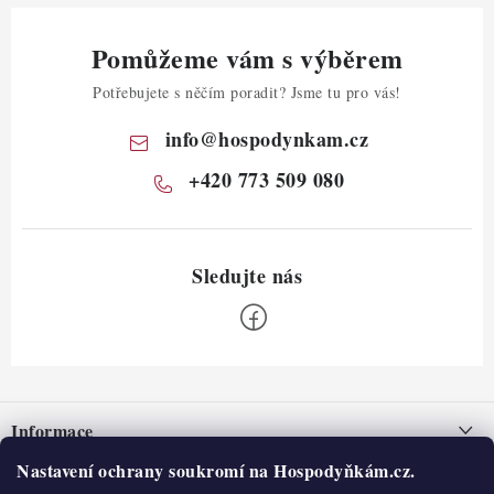
Pomůžeme vám s výběrem
Potřebujete s něčím poradit? Jsme tu pro vás!
info
@
hospodynkam.cz
+420 773 509 080
Z
á
Informace
p
a
Nastavení ochrany soukromí na Hospodyňkám.cz.
Nepřevzetí zásilky na dobírku
O nás