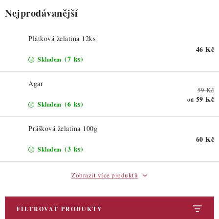
ZDRAVÉ PEČENÍ
Nejprodávanější
DÁRKOVÉ POUKAZY
Plátková želatina 12ks
46 Kč
TÉMATICKÉ PRODUKTY
(7 ks)
Skladem
PROFI BALENÍ
Agar
59 Kč
59 Kč
od
NOVÉ ZBOŽÍ
(6 ks)
Skladem
ZNAČKY
Prášková želatina 100g
60 Kč
(3 ks)
Skladem
Nepřevzetí zásilky na dobírku
Obchodní podmínky
Hodnocení obchodu
Blog
Moje objednávka
Zobrazit více produktů
Podmínky ochrany osobních údajů
FILTROVAT PRODUKTY