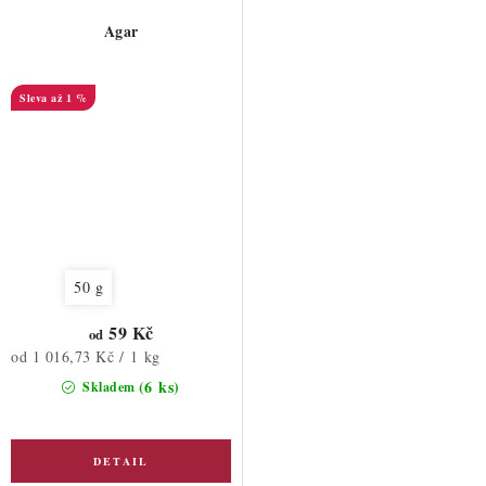
Agar
až 1 %
50 g
59 Kč
od
Měrná
od 1 016,73 Kč / 1 kg
cena:
(6 ks)
Skladem