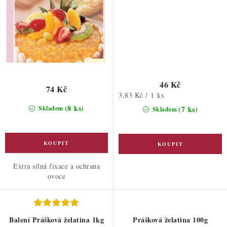
46 Kč
74 Kč
Měrná
3,83 Kč / 1 ks
cena:
(8 ks)
Skladem
(7 ks)
Skladem
Extra silná fixace a ochrana
ovoce
Balení Prášková želatina 1kg
Prášková želatina 100g