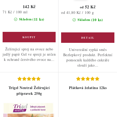
142 Kč
52 Kč
od
Měrná
71 Kč / 100 ml
Měrná
od 41,80 Kč / 100 g
cena:
cena:
(11 ks)
Skladem
(10 ks)
Skladem
Želírujicí sprej na ovoce nebo
Univerzální sypká směs
jedlý papír Gel ve spreji je určen
Bezlepkový produkt. Perfektní
k ochraně čerstvého ovoce na...
pomocník každého cukráře
slouží jako...
Trigel Neutral Želírující
Plátková želatina 12ks
přípravek 250g