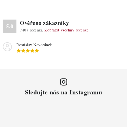
y
v
ý
Ověřeno zákazníky
p
5.0
7407
recenzí.
Zobrazit všechny recenze
i
s
Rostislav Nevoránek
u
Sledujte nás na Instagramu