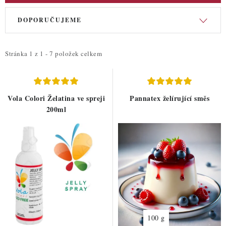
V
Ř
DOPORUČUJEME
ý
a
p
z
i
e
Stránka
1
z
1
-
7
položek celkem
s
n
p
í
r
p
Vola Colori Želatina ve spreji
Pannatex želírující směs
o
r
200ml
d
o
u
d
k
u
t
k
ů
t
ů
100 g