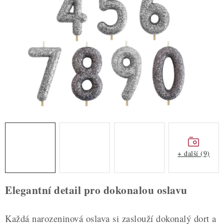
ZDRAVÉ PEČENÍ
DÁRKOVÉ POUKAZY
TÉMATICKÉ PRODUKTY
PROFI BALENÍ
NOVÉ ZBOŽÍ
ZNAČKY
+ další (9)
Nepřevzetí zásilky na dobírku
Obchodní podmínky
Hodnocení obchodu
Blog
Moje objednávka
Elegantní detail pro dokonalou oslavu
Podmínky ochrany osobních údajů
Každá narozeninová oslava si zaslouží dokonalý dort a