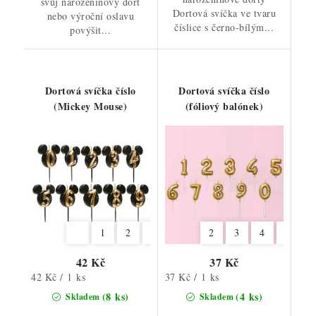
svůj narozeninový dort
Dortová svíčka ve tvaru
nebo výroční oslavu
číslice s černo-bílým...
povýšit...
Dortová svíčka číslo
Dortová svíčka číslo
(Mickey Mouse)
(fóliový balónek)
1
2
3
4
5
2
6
3
7
4
8
6
9
7
42 Kč
37 Kč
Měrná
Měrná
42 Kč / 1 ks
37 Kč / 1 ks
cena:
cena:
(8 ks)
(4 ks)
Skladem
Skladem