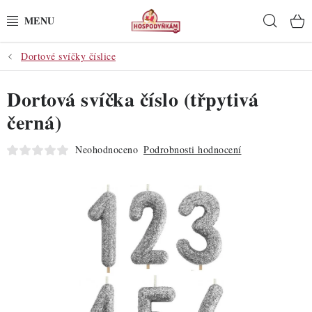
Přejít
Hleda
na
obsah
Dortové svíčky číslice
POTŘEBY
Dortová svíčka číslo (třpytivá
POMŮCKY
černá)
SUROVINY
Neohodnoceno
Podrobnosti hodnocení
DEKORACE
PRO OSLAVY
DO KUCHYNĚ
POCHUTINY