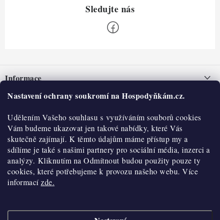
Z
á
Informace
p
a
Nastavení ochrany soukromí na Hospodyňkám.cz.
Nepřevzetí zásilky na dobírku
O nás
t
Obchodní podmínky
Udělením Vašeho souhlasu s využíváním souborů cookies
í
Historie
O nákupu
Vám budeme ukazovat jen takové nabídky, které Vás
Hodnocení obchodu
skutečně zajímají. K těmto údajům máme přístup my a
Kontakty
Reklamace a vratky
sdílíme je také s našimi partnery pro sociální média, inzerci a
Blog
analýzy. Kliknutím na Odmítnout budou použity pouze ty
cookies, které potřebujeme k provozu našeho webu. Více
Moje objednávka
Výdejní místa
informací
zde.
Podmínky ochrany osobních údajů
Cookies