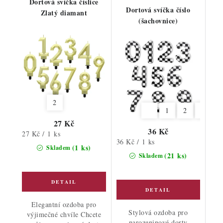
Dortová svíčka číslice
Dortová svíčka číslo
Zlatý diamant
(šachovnice)
2
1
2
3
4
27 Kč
36 Kč
Měrná
27 Kč / 1 ks
Měrná
36 Kč / 1 ks
cena:
(1 ks)
Skladem
cena:
(21 ks)
Skladem
Elegantní ozdoba pro
Stylová ozdoba pro
výjimečné chvíle Chcete
narozeninové dorty