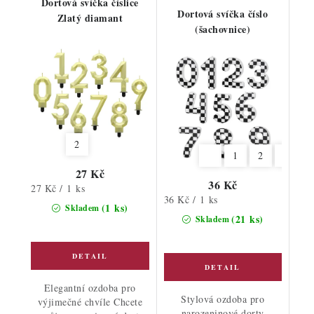
Dortová svíčka číslice
Dortová svíčka číslo
Zlatý diamant
(šachovnice)
2
1
2
3
4
27 Kč
36 Kč
Měrná
27 Kč / 1 ks
Měrná
36 Kč / 1 ks
cena:
(1 ks)
Skladem
cena:
(21 ks)
Skladem
Elegantní ozdoba pro
Stylová ozdoba pro
výjimečné chvíle Chcete
narozeninové dorty