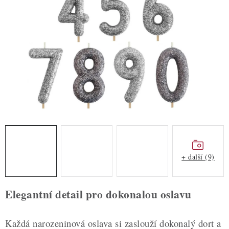
ZDRAVÉ PEČENÍ
DÁRKOVÉ POUKAZY
TÉMATICKÉ PRODUKTY
PROFI BALENÍ
NOVÉ ZBOŽÍ
ZNAČKY
+ další (9)
Nepřevzetí zásilky na dobírku
Obchodní podmínky
Hodnocení obchodu
Blog
Moje objednávka
Elegantní detail pro dokonalou oslavu
Podmínky ochrany osobních údajů
Každá narozeninová oslava si zaslouží dokonalý dort a