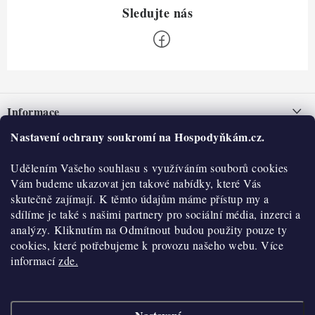
Z
á
Informace
p
a
Nastavení ochrany soukromí na Hospodyňkám.cz.
Nepřevzetí zásilky na dobírku
O nás
t
Obchodní podmínky
Udělením Vašeho souhlasu s využíváním souborů cookies
í
Historie
O nákupu
Vám budeme ukazovat jen takové nabídky, které Vás
Hodnocení obchodu
skutečně zajímají. K těmto údajům máme přístup my a
Kontakty
Reklamace a vratky
sdílíme je také s našimi partnery pro sociální média, inzerci a
Blog
analýzy. Kliknutím na Odmítnout budou použity pouze ty
cookies, které potřebujeme k provozu našeho webu. Více
Moje objednávka
Výdejní místa
informací
zde.
Podmínky ochrany osobních údajů
Cookies