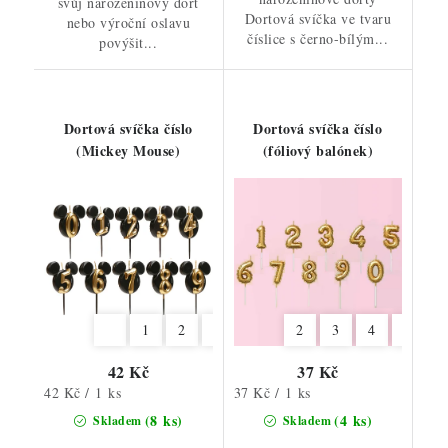
svůj narozeninový dort
Dortová svíčka ve tvaru
nebo výroční oslavu
číslice s černo-bílým...
povýšit...
Dortová svíčka číslo
Dortová svíčka číslo
(Mickey Mouse)
(fóliový balónek)
1
2
3
4
5
2
6
3
7
4
8
6
9
7
42 Kč
37 Kč
Měrná
Měrná
42 Kč / 1 ks
37 Kč / 1 ks
cena:
cena:
(8 ks)
(4 ks)
Skladem
Skladem