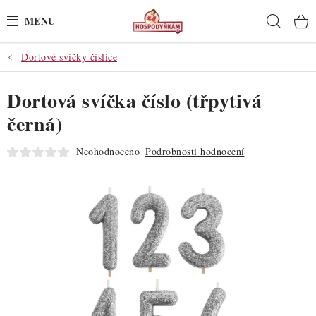
Přejít
Hleda
na
obsah
Dortové svíčky číslice
POTŘEBY
Dortová svíčka číslo (třpytivá
POMŮCKY
černá)
SUROVINY
Neohodnoceno
Podrobnosti hodnocení
DEKORACE
PRO OSLAVY
DO KUCHYNĚ
POCHUTINY