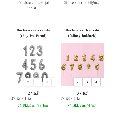
a hledáte způsob, jak
číslice s černo-bílým...
udělat...
Dortová svíčka číslo
Dortová svíčka číslo
(třpytivá černá)
(fóliový balónek)
2
3
4
5
6
7
2
8
3
9
4
6
7
27 Kč
37 Kč
Měrná
Měrná
27 Kč / 1 ks
37 Kč / 1 ks
cena:
cena:
(11 ks)
(4 ks)
Skladem
Skladem