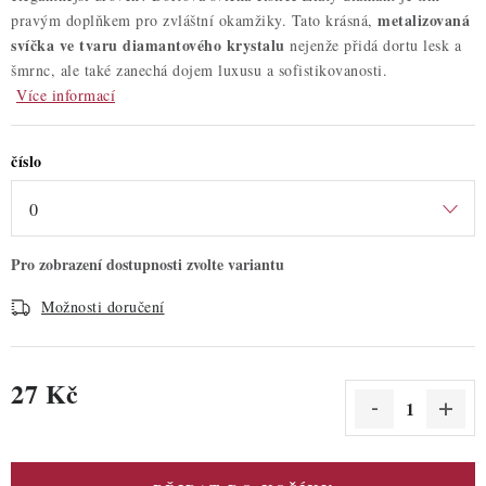
metalizovaná
pravým doplňkem pro zvláštní okamžiky. Tato krásná,
svíčka ve tvaru diamantového krystalu
nejenže přidá dortu lesk a
šmrnc, ale také zanechá dojem luxusu a sofistikovanosti.
Více informací
číslo
Možnosti doručení
27 Kč
Měrná cena: