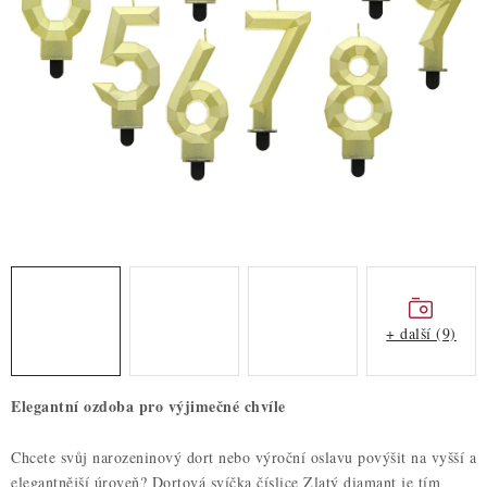
ZDRAVÉ PEČENÍ
DÁRKOVÉ POUKAZY
TÉMATICKÉ PRODUKTY
PROFI BALENÍ
NOVÉ ZBOŽÍ
ZNAČKY
+ další (9)
Nepřevzetí zásilky na dobírku
Obchodní podmínky
Hodnocení obchodu
Blog
Moje objednávka
Elegantní ozdoba pro výjimečné chvíle
Podmínky ochrany osobních údajů
Chcete svůj narozeninový dort nebo výroční oslavu povýšit na vyšší a
elegantnější úroveň? Dortová svíčka číslice Zlatý diamant je tím