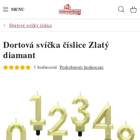
Přejít
Hleda
na
obsah
Dortové svíčky číslice
POTŘEBY
Dortová svíčka číslice Zlatý
POMŮCKY
diamant
SUROVINY
1 hodnocení
Podrobnosti hodnocení
DEKORACE
PRO OSLAVY
DO KUCHYNĚ
POCHUTINY