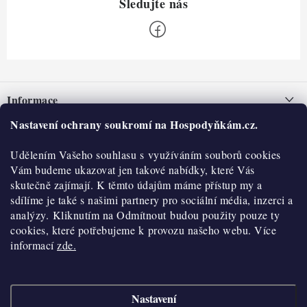
Z
á
Informace
p
a
Nastavení ochrany soukromí na Hospodyňkám.cz.
Nepřevzetí zásilky na dobírku
O nás
t
Obchodní podmínky
Udělením Vašeho souhlasu s využíváním souborů cookies
í
Historie
O nákupu
Vám budeme ukazovat jen takové nabídky, které Vás
Hodnocení obchodu
skutečně zajímají. K těmto údajům máme přístup my a
Kontakty
Reklamace a vratky
sdílíme je také s našimi partnery pro sociální média, inzerci a
Blog
analýzy. Kliknutím na Odmítnout budou použity pouze ty
cookies, které potřebujeme k provozu našeho webu. Více
Moje objednávka
Výdejní místa
informací
zde.
Podmínky ochrany osobních údajů
Cookies
Nastavení
Vydělávejte s námi