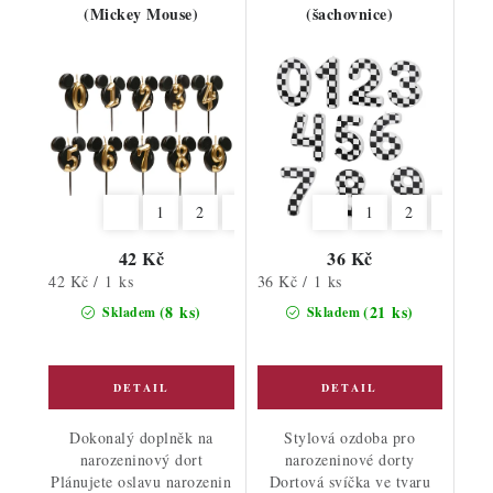
(Mickey Mouse)
(šachovnice)
1
2
3
4
5
6
1
7
2
8
3
9
4
42 Kč
36 Kč
Měrná
Měrná
42 Kč / 1 ks
36 Kč / 1 ks
cena:
cena:
(8 ks)
(21 ks)
Skladem
Skladem
Dokonalý doplněk na
Stylová ozdoba pro
narozeninový dort
narozeninové dorty
Plánujete oslavu narozenin
Dortová svíčka ve tvaru