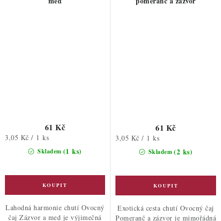
med
pomeranč a zázvor
61 Kč
61 Kč
Měrná
3,05 Kč / 1 ks
Měrná
3,05 Kč / 1 ks
cena:
cena:
(1 ks)
(2 ks)
Skladem
Skladem
Lahodná harmonie chutí Ovocný
Exotická cesta chutí Ovocný čaj
čaj Zázvor a med je výjimečná
Pomeranč a zázvor je mimořádná