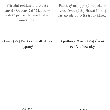
Přírodní pohlazení pro vaše
Exotický nápoj plný tropického
smysly Ovocný čaj "Malinový
ovoce Ovocný čaj Hawai Koktejl
šálek" přináší do vašeho dne
vás zavede do světa tropického...
kousek léta...
Ovocný čaj Borůvkový džbánek
Apotheke Ovocný čaj Černý
sypaný
rybíz a bezinky
96 Kč
61 Kč