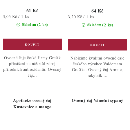
61 Kč
64 Kč
Měrná
3,05 Kč / 1 ks
Měrná
3,20 Kč / 1 ks
cena:
cena:
(2 ks)
(2 ks)
Skladem
Skladem
Ovocné čaje české firmy Grešík
Nabízíme kvalitní ovocné čaje
přinášení na náš stůl zdroj
českého výrobce Valdemara
přírodních antioxidantů. Ovocný
Grešíka. Ovocný čaj Aronie,
čaj...
rakytník,...
Apotheke ovocný čaj
Ovocný čaj Vánoční sypaný
Kustovnice a mango