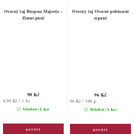
Ovocný čaj Biogena Majestic -
Ovocný čaj Ovocné pohlazení
Zimní punč
sypaný
98 Kč
96 Kč
Měrná
4,90 Kč / 1 ks
Měrná
96 Kč / 100 g
cena:
cena:
(1 ks)
(1 ks)
Skladem
Skladem