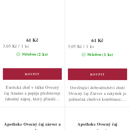
61 Kč
61 Kč
Měrná
3,05 Kč / 1 ks
Měrná
3,05 Kč / 1 ks
cena:
cena:
(2 ks)
(1 ks)
Skladem
Skladem
Exotická chuť v šálku Ovocný
Osvěžující dobrodružství chutí
čaj Ananas a papája představuje
Ovocný čaj Zázvor a rakytník je
lahodný nápoj, který přináší...
jedinečná chuťová kombinace,...
Apotheke Ovocný čaj zázvor a
Apotheke Ovocný čaj