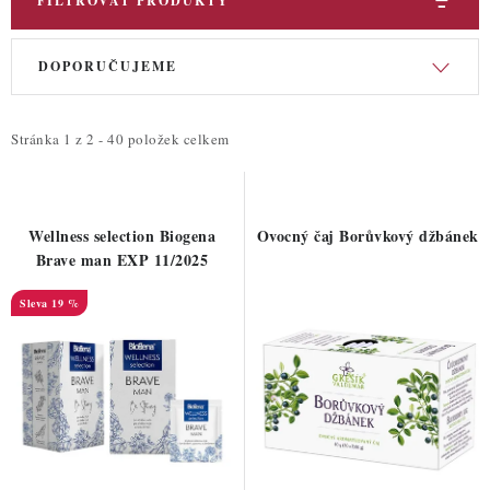
FILTROVAT PRODUKTY
V
Ř
DOPORUČUJEME
ý
a
p
z
i
e
Stránka
1
z
2
-
40
položek celkem
s
n
p
í
r
p
Wellness selection Biogena
Ovocný čaj Borůvkový džbánek
o
r
Brave man EXP 11/2025
d
o
19 %
u
d
k
u
t
k
ů
t
ů