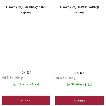
Ovocný čaj Malinový šálek
Ovocný čaj Hawai koktejl
sypaný
sypaný
96 Kč
96 Kč
Měrná
96 Kč / 100 g
Měrná
80 Kč / 100 g
cena:
cena:
(2 ks)
(1 ks)
Skladem
Skladem