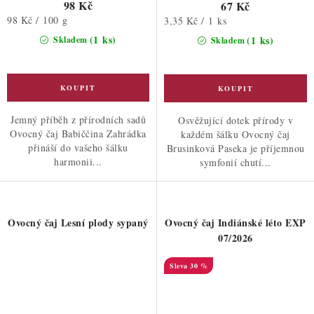
98 Kč
67 Kč
Měrná
98 Kč / 100 g
Měrná
3,35 Kč / 1 ks
cena:
cena:
(1 ks)
(1 ks)
Skladem
Skladem
Jemný příběh z přírodních sadů
Osvěžující dotek přírody v
Ovocný čaj Babiččina Zahrádka
každém šálku Ovocný čaj
přináší do vašeho šálku
Brusinková Paseka je příjemnou
harmonii...
symfonií chutí...
Ovocný čaj Lesní plody sypaný
Ovocný čaj Indiánské léto EXP
07/2026
30 %