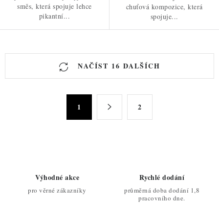
směs, která spojuje lehce
chuťová kompozice, která
pikantní...
spojuje...
O
NAČÍST 16 DALŠÍCH
v
l
á
S
d
1
2
t
a
r
c
á
n
í
k
p
o
r
Výhodné akce
Rychlé dodání
v
v
pro věrné zákazníky
průměrná doba dodání 1,8
á
k
pracovního dne.
n
y
í