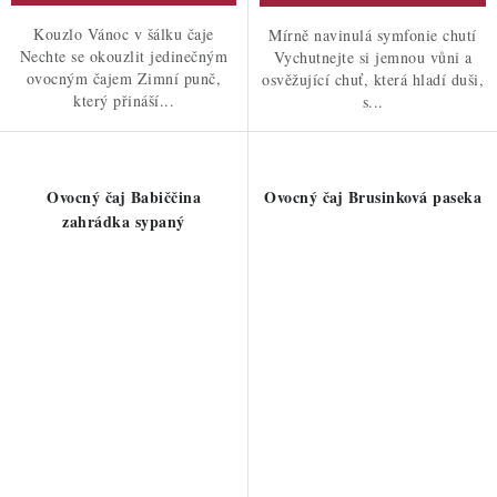
Kouzlo Vánoc v šálku čaje
Mírně navinulá symfonie chutí
Nechte se okouzlit jedinečným
Vychutnejte si jemnou vůni a
ovocným čajem Zimní punč,
osvěžující chuť, která hladí duši,
který přináší...
s...
Ovocný čaj Babiččina
Ovocný čaj Brusinková paseka
zahrádka sypaný