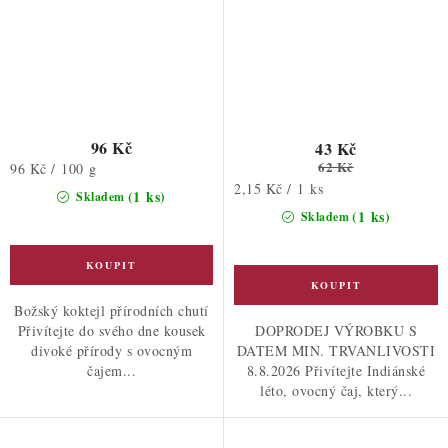
96 Kč
43 Kč
62 Kč
Měrná
96 Kč / 100 g
Měrná
cena:
2,15 Kč / 1 ks
(1 ks)
Skladem
cena:
(1 ks)
Skladem
Božský koktejl přírodních chutí
Přivítejte do svého dne kousek
DOPRODEJ VÝROBKU S
divoké přírody s ovocným
DATEM MIN. TRVANLIVOSTI
čajem...
8.8.2026 Přivítejte Indiánské
léto, ovocný čaj, který...