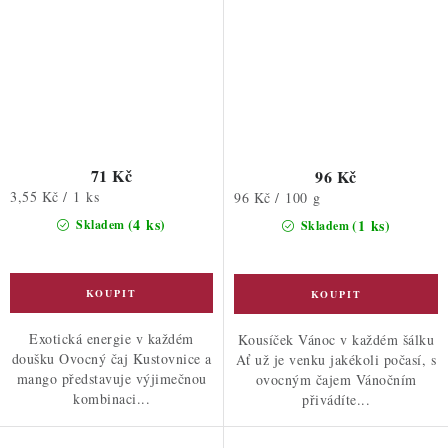
71 Kč
96 Kč
Měrná
3,55 Kč / 1 ks
Měrná
96 Kč / 100 g
cena:
cena:
(4 ks)
(1 ks)
Skladem
Skladem
Exotická energie v každém
Kousíček Vánoc v každém šálku
doušku Ovocný čaj Kustovnice a
Ať už je venku jakékoli počasí, s
mango představuje výjimečnou
ovocným čajem Vánočním
kombinaci...
přivádíte...