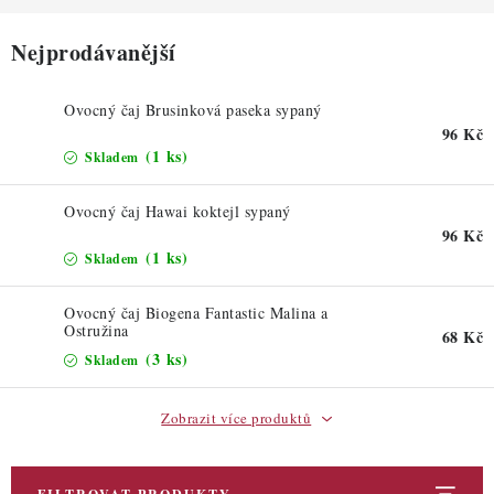
ZDRAVÉ PEČENÍ
Nejprodávanější
DÁRKOVÉ POUKAZY
Ovocný čaj Brusinková paseka sypaný
TÉMATICKÉ PRODUKTY
96 Kč
(1 ks)
Skladem
PROFI BALENÍ
Ovocný čaj Hawai koktejl sypaný
NOVÉ ZBOŽÍ
96 Kč
(1 ks)
Skladem
ZNAČKY
Ovocný čaj Biogena Fantastic Malina a
Ostružina
68 Kč
Nepřevzetí zásilky na dobírku
Obchodní podmínky
(3 ks)
Skladem
Hodnocení obchodu
Blog
Moje objednávka
Zobrazit více produktů
Podmínky ochrany osobních údajů