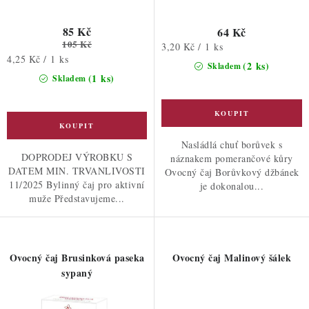
85 Kč
64 Kč
105 Kč
Měrná
3,20 Kč / 1 ks
Měrná
4,25 Kč / 1 ks
cena:
(2 ks)
Skladem
cena:
(1 ks)
Skladem
Nasládlá chuť borůvek s
DOPRODEJ VÝROBKU S
náznakem pomerančové kůry
DATEM MIN. TRVANLIVOSTI
Ovocný čaj Borůvkový džbánek
11/2025 Bylinný čaj pro aktivní
je dokonalou...
muže Představujeme...
Ovocný čaj Brusinková paseka
Ovocný čaj Malinový šálek
sypaný