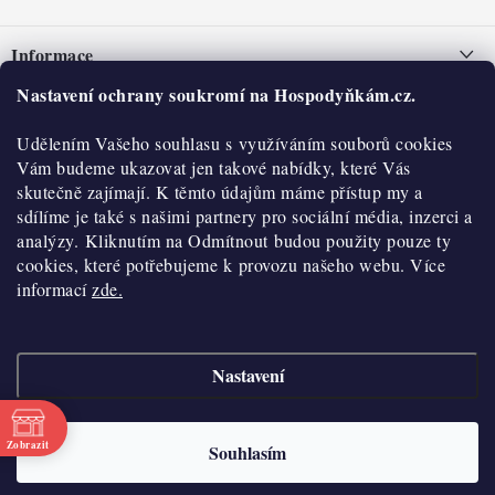
Z
á
Informace
p
a
Nastavení ochrany soukromí na Hospodyňkám.cz.
Nepřevzetí zásilky na dobírku
O nás
t
Obchodní podmínky
Udělením Vašeho souhlasu s využíváním souborů cookies
í
Historie
O nákupu
Vám budeme ukazovat jen takové nabídky, které Vás
Hodnocení obchodu
skutečně zajímají. K těmto údajům máme přístup my a
Kontakty
Reklamace a vratky
sdílíme je také s našimi partnery pro sociální média, inzerci a
Blog
analýzy. Kliknutím na Odmítnout budou použity pouze ty
cookies, které potřebujeme k provozu našeho webu. Více
Moje objednávka
Výdejní místa
informací
zde.
Podmínky ochrany osobních údajů
Cookies
Nastavení
Vydělávejte s námi
Copyright 2026
Hospodyňkám.cz
. Všechna práva vyhrazena.
Upravit nastavení
cookies
Velkoobchod
Zobrazit
Souhlasím
Vytvořil Shoptet
Doprava a platba