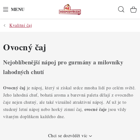
Přejít
Hleda
na
obsah
Kvalitní čaj
POTŘEBY
POMŮCKY
Ovocný čaj
SUROVINY
Nejoblíbenější nápoj pro gurmány a milovníky
lahodných chutí
DEKORACE
Ovocný čaj
je nápoj, který si získal srdce mnoha lidí po celém světě.
PRO OSLAVY
Jeho lahodná chuť, bohatá aroma a barevná paleta dělají z ovocného
čaje nejen chutný, ale také vizuálně atraktivní nápoj. Ať už je to
DO KUCHYNĚ
ovocné čaje
studený letní nápoj nebo horký zimní čaj,
jsou vždy
vítaným doplňkem každého dne.
POCHUTINY
Chci se dozvědět víc