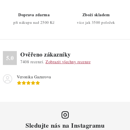
v
ý
Doprava zdarma
Zboží skladem
p
při nákupu nad 2500 Kč
více jak 3500 položek
i
s
u
Ověřeno zákazníky
5.0
7408
recenzí.
Zobrazit všechny recenze
Veronika Gazurova
Sledujte nás na Instagramu