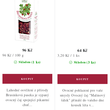
96 Kč
64 Kč
Měrná
96 Kč / 100 g
Měrná
3,20 Kč / 1 ks
cena:
cena:
(1 ks)
(3 ks)
Skladem
Skladem
Lahodné osvěžení z přírody
Ovocné pohlazení pro vaše
Brusinková paseka je sypaný
smysly Ovocný čaj "Malinový
ovocný čaj spojující pikantní
šálek" přináší do vašeho dne
chuť...
kousek léta v...