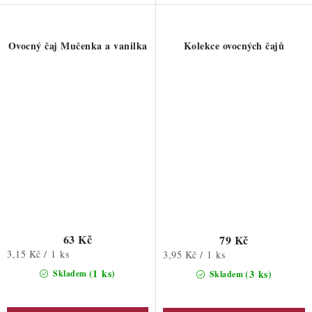
Ovocný čaj Mučenka a vanilka
Kolekce ovocných čajů
63 Kč
79 Kč
Měrná
3,15 Kč / 1 ks
Měrná
3,95 Kč / 1 ks
cena:
cena:
(1 ks)
(3 ks)
Skladem
Skladem