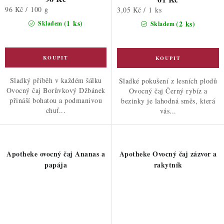
Měrná
96 Kč / 100 g
Měrná
3,05 Kč / 1 ks
cena:
cena:
(1 ks)
(2 ks)
Skladem
Skladem
Sladký příběh v každém šálku
Sladké pokušení z lesních plodů
Ovocný čaj Borůvkový Džbánek
Ovocný čaj Černý rybíz a
přináší bohatou a podmanivou
bezinky je lahodná směs, která
chuť...
vás...
Apotheke ovocný čaj Ananas a
Apotheke Ovocný čaj zázvor a
papája
rakytník