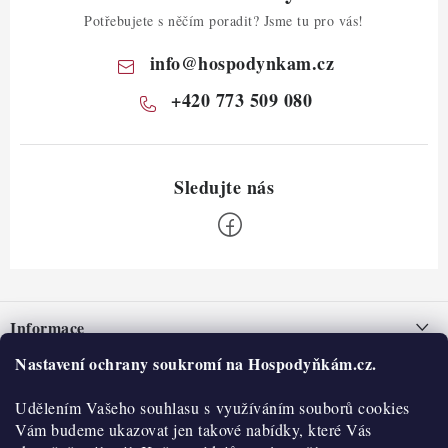
Potřebujete s něčím poradit? Jsme tu pro vás!
info
@
hospodynkam.cz
+420 773 509 080
Z
á
Informace
p
a
Nastavení ochrany soukromí na Hospodyňkám.cz.
Nepřevzetí zásilky na dobírku
O nás
t
Obchodní podmínky
Udělením Vašeho souhlasu s využíváním souborů cookies
í
Historie
O nákupu
Vám budeme ukazovat jen takové nabídky, které Vás
Hodnocení obchodu