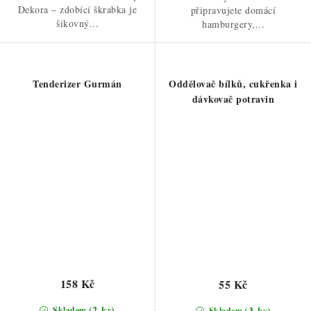
Dekora – zdobící škrabka je
připravujete domácí
šikovný...
hamburgery,...
Tenderizer Gurmán
Oddělovač bílků, cukřenka i
dávkovač potravin
158 Kč
55 Kč
(2 ks)
(3 ks)
Skladem
Skladem