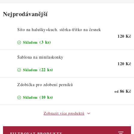
ZDRAVÉ PEČENÍ
Nejprodávanější
DÁRKOVÉ POUKAZY
Síto na halušky+kuch. stěrka-třítko na česnek
TÉMATICKÉ PRODUKTY
120 Kč
(3 ks)
Skladem
PROFI BALENÍ
Šablona na minilaskonky
NOVÉ ZBOŽÍ
120 Kč
(22 ks)
Skladem
ZNAČKY
Zdobička pro zdobení perníků
86 Kč
od
Nepřevzetí zásilky na dobírku
Obchodní podmínky
(10 ks)
Skladem
Hodnocení obchodu
Blog
Moje objednávka
Zobrazit více produktů
Podmínky ochrany osobních údajů
FILTROVAT PRODUKTY