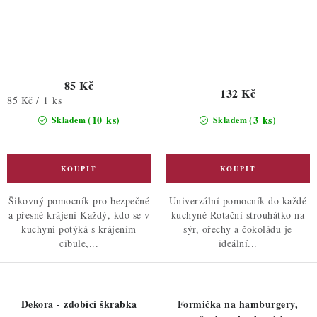
85 Kč
132 Kč
Měrná
85 Kč / 1 ks
cena:
(10 ks)
(3 ks)
Skladem
Skladem
Šikovný pomocník pro bezpečné
Univerzální pomocník do každé
a přesné krájení Každý, kdo se v
kuchyně Rotační strouhátko na
kuchyni potýká s krájením
sýr, ořechy a čokoládu je
cibule,...
ideální...
Dekora - zdobící škrabka
Formička na hamburgery,