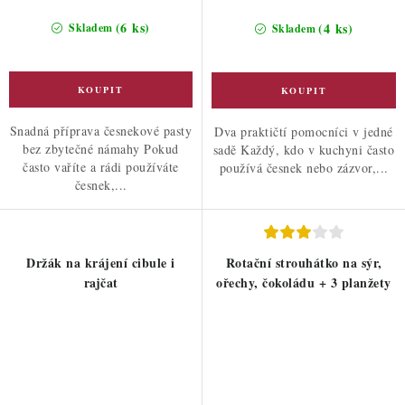
(6 ks)
(4 ks)
Skladem
Skladem
Snadná příprava česnekové pasty
Dva praktičtí pomocníci v jedné
bez zbytečné námahy Pokud
sadě Každý, kdo v kuchyni často
často vaříte a rádi používáte
používá česnek nebo zázvor,...
česnek,...
Držák na krájení cibule i
Rotační strouhátko na sýr,
rajčat
ořechy, čokoládu + 3 planžety