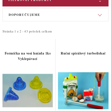
V
Ř
DOPORUČUJEME
ý
a
p
z
i
e
Stránka
1
z
2
-
43
položek celkem
s
n
p
í
r
p
Formička na vosí hnízda 1ks
Ruční spirálový turbošlehač
o
r
Vyklepávací
d
o
u
d
k
u
t
k
ů
t
ů