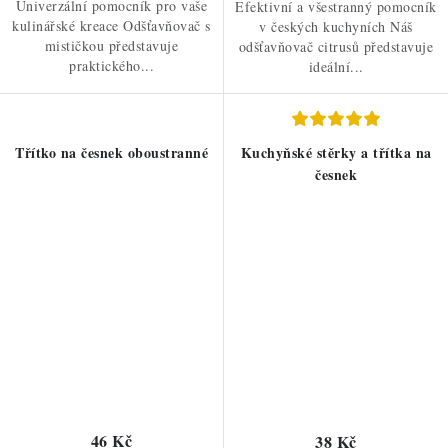
Univerzální pomocník pro vaše
Efektivní a všestranný pomocník
kulinářské kreace Odšťavňovač s
v českých kuchyních Náš
mističkou představuje
odšťavňovač citrusů představuje
praktického...
ideální...
Třítko na česnek oboustranné
Kuchyňské stěrky a třítka na
česnek
46 Kč
38 Kč