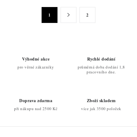
l
á
S
d
1
2
t
a
r
c
á
n
í
k
p
o
r
Výhodné akce
Rychlé dodání
v
v
pro věrné zákazníky
průměrná doba dodání 1,8
á
k
pracovního dne.
n
y
í
v
ý
Doprava zdarma
Zboží skladem
p
při nákupu nad 2500 Kč
více jak 3500 položek
i
s
u