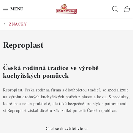
Přejít
Hleda
na
obsah
ZNAČKY
POTŘEBY
POMŮCKY
Reproplast
SUROVINY
Česká rodinná tradice ve výrobě
DEKORACE
kuchyňských pomůcek
PRO OSLAVY
Reproplast, česká rodinná firma s dlouholetou tradicí, se specializuje
na výrobu drobných kuchyňských potřeb z plastu a kovu. S produkty,
DO KUCHYNĚ
které jsou nejen praktické, ale také bezpečné pro styk s potravinami,
si Reproplast získal důvěru zákazníků po celé České republice.
POCHUTINY
Chci se dozvědět víc