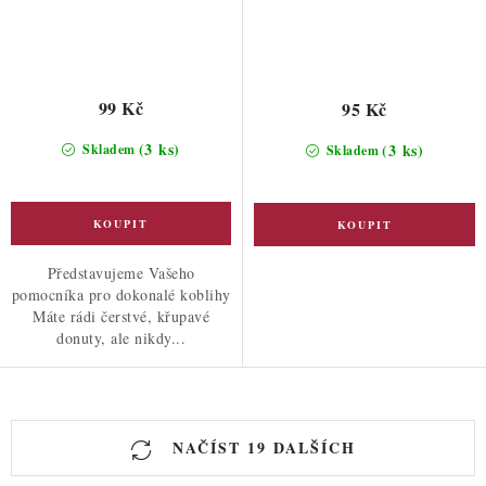
99 Kč
95 Kč
(3 ks)
(3 ks)
Skladem
Skladem
Představujeme Vašeho
pomocníka pro dokonalé koblihy
Máte rádi čerstvé, křupavé
donuty, ale nikdy...
O
NAČÍST 19 DALŠÍCH
v