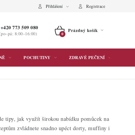
ochrany osobních údajů
Přihlášení
Registrace
+420 773 509 080
Prázdný košík
(po–pá: 8:00–16:00)
NÁKUPNÍ
KOŠÍK
NĚ
POCHUTINY
ZDRAVÉ PEČENÍ
DÁR
de tipy, jak využít širokou nabídku pomůcek na
ceptům zvládnete snadno upéct dorty, muffiny i