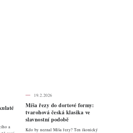
19.2.2026
Míša řezy do dortové formy:
kulaté
tvarohová česká klasika ve
slavnostní podobě
cího a
Kdo by neznal Míša řezy? Ten ikonický