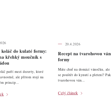
2026
20.4.2026
 koláč do kulaté formy:
Recept na tvarohovou vá
na křehký moučník s
formy
ádou
Máte chuť na domácí vánočku, ale 
láč patří mezi dezerty, které
se pouštět do kynutí a pletení? Pak
lavnostně, ale přitom stojí na
tvarohovou ván...
m princip...
Celý článek
nek