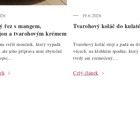
026
19.6.2026
ý řez s mangem,
Tvarohový koláč do kulat
jou a tvarohovým krémem
na svěží moučník, který vypadá
Tvarohový koláč stojí a padá na d
, ale jeho příprava není zbytečně
věcech: na křehkém spodku, který
opic...
tvrdý ani rozmočený,...
nek
Celý článek