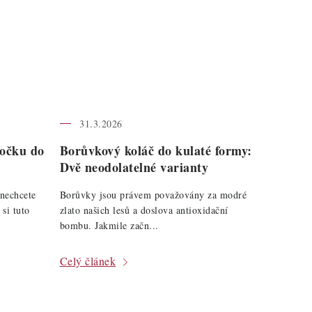
31.3.2026
nočku do
Borůvkový koláč do kulaté formy:
Dvě neodolatelné varianty
nechcete
Borůvky jsou právem považovány za modré
 si tuto
zlato našich lesů a doslova antioxidační
bombu. Jakmile začn...
Celý článek