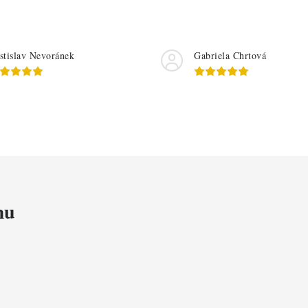
á
n
í
stislav Nevoránek
Gabriela Chrtová
mu