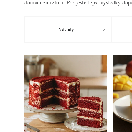
domácí zmrzlinu. Pro ještě lepší výsledky dop
Návody
V
ý
p
i
s
č
l
á