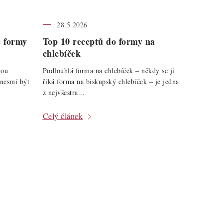
28.5.2026
é formy
Top 10 receptů do formy na
chlebíček
vou
Podlouhlá forma na chlebíček – někdy se jí
 nesmí být
říká forma na biskupský chlebíček – je jedna
z nejvšestra...
Celý článek