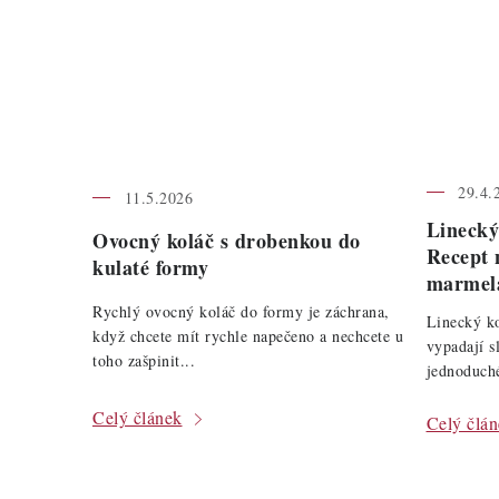
29.4.
11.5.2026
Linecký
Ovocný koláč s drobenkou do
Recept 
kulaté formy
marmel
Rychlý ovocný koláč do formy je záchrana,
Linecký ko
když chcete mít rychle napečeno a nechcete u
vypadají s
toho zašpinit...
jednoduché
Celý článek
Celý člá