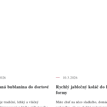
2026
10.3.2026
ná bublanina do dortové
Rychlý jablečný koláč do 
formy
je tradiční, lehký a vláčný
Máte chuť na něco sladkého, domá