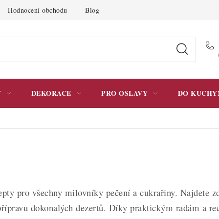
Hodnocení obchodu
Blog
Moje objednávka
Podmínky 
Y
DEKORACE
PRO OSLAVY
DO KUCHY
epty pro všechny milovníky pečení a cukrařiny. Najdete z
 přípravu dokonalých dezertů. Díky praktickým radám a re