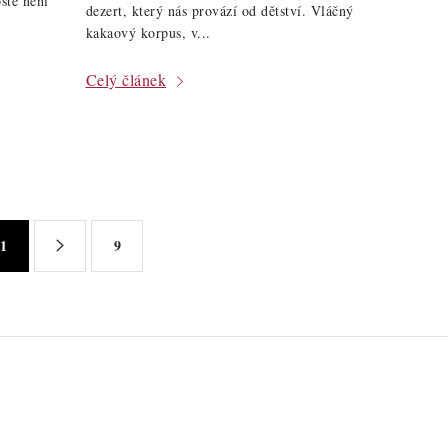
stě není
dezert, který nás provází od dětství. Vláčný
kakaový korpus, v...
Celý článek
1
9