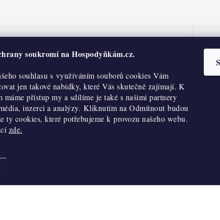
ochrany soukromí na Hospodyňkám.cz.
S
info
@
hospodynkam.cz
šeho souhlasu s využíváním souborů cookies Vám
+420 773 509 080
vat jen takové nabídky, které Vás skutečně zajímají. K
 máme přístup my a sdílíme je také s našimi partnery
 média, inzerci a analýzy. Kliknutím na Odmítnout budou
e ty cookies, které potřebujeme k provozu našeho webu.
ací
zde.
O nákupu
Reklamace a vratky
Výdejní místa