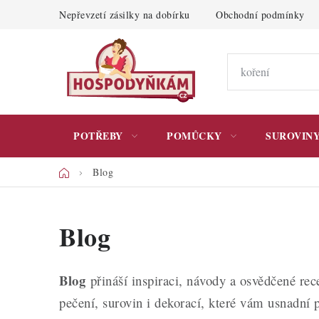
Přejít
Nepřevzetí zásilky na dobírku
Obchodní podmínky
na
obsah
POTŘEBY
POMŮCKY
SUROVIN
Domů
Blog
Blog
Blog
přináší inspiraci, návody a osvědčené rec
pečení, surovin i dekorací, které vám usnadní