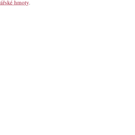
rářské hmoty
.