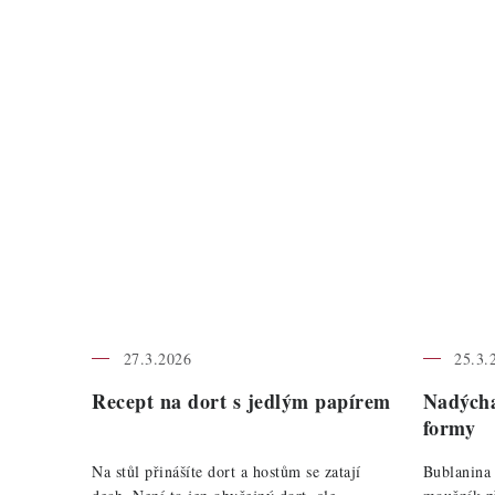
27.3.2026
25.3.
Recept na dort s jedlým papírem
Nadýcha
formy
Na stůl přinášíte dort a hostům se zatají
Bublanina 