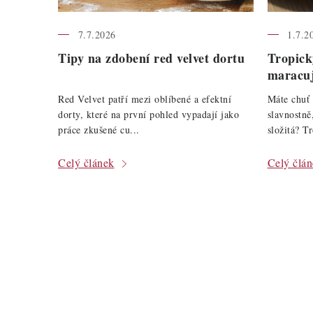
n
k
7.7.2026
1.7.2
Tipy na zdobení red velvet dortu
Tropick
ů
maracu
Red Velvet patří mezi oblíbené a efektní
Máte chuť 
dorty, které na první pohled vypadají jako
slavnostně
práce zkušené cu...
složitá? Tr
Celý článek
Celý člá