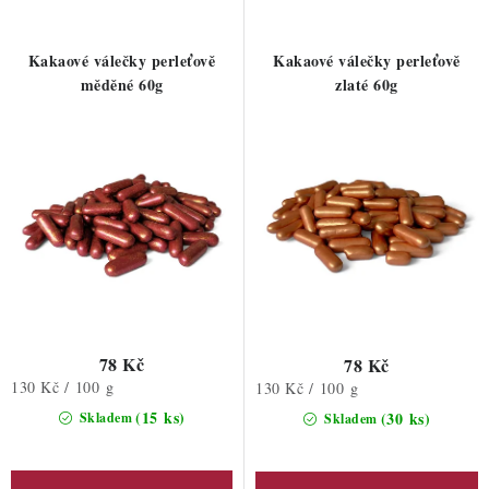
p
í
r
p
Kakaové válečky perleťově
Kakaové válečky perleťově
o
r
měděné 60g
zlaté 60g
d
o
u
d
k
u
t
k
ů
t
ů
78 Kč
78 Kč
Měrná
130 Kč / 100 g
Měrná
130 Kč / 100 g
cena:
cena:
(15 ks)
(30 ks)
Skladem
Skladem