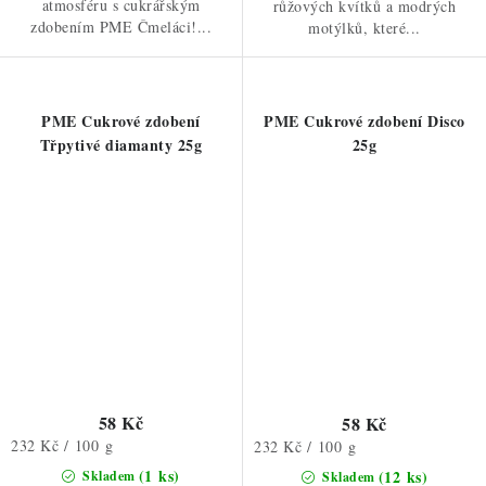
atmosféru s cukrářským
růžových kvítků a modrých
zdobením PME Čmeláci!...
motýlků, které...
PME Cukrové zdobení
PME Cukrové zdobení Disco
Třpytivé diamanty 25g
25g
58 Kč
58 Kč
Měrná
232 Kč / 100 g
Měrná
232 Kč / 100 g
cena:
cena:
(1 ks)
(12 ks)
Skladem
Skladem