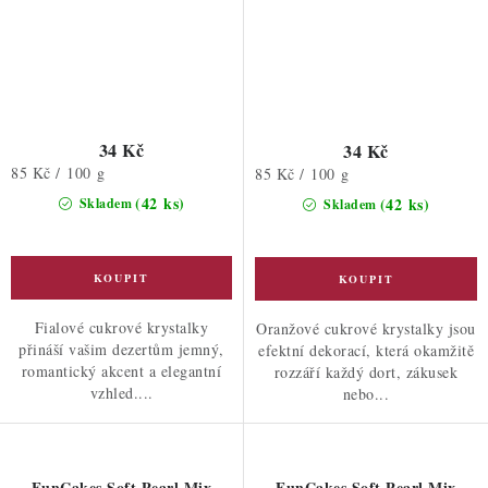
34 Kč
34 Kč
Měrná
85 Kč / 100 g
Měrná
85 Kč / 100 g
cena:
cena:
(42 ks)
(42 ks)
Skladem
Skladem
Fialové cukrové krystalky
Oranžové cukrové krystalky jsou
přináší vašim dezertům jemný,
efektní dekorací, která okamžitě
romantický akcent a elegantní
rozzáří každý dort, zákusek
vzhled....
nebo...
FunCakes Soft Pearl Mix
FunCakes Soft Pearl Mix