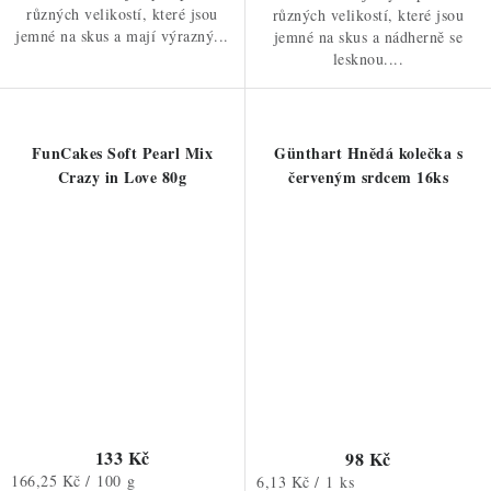
různých velikostí, které jsou
různých velikostí, které jsou
jemné na skus a mají výrazný...
jemné na skus a nádherně se
lesknou....
FunCakes Soft Pearl Mix
Günthart Hnědá kolečka s
Crazy in Love 80g
červeným srdcem 16ks
133 Kč
98 Kč
Měrná
166,25 Kč / 100 g
Měrná
6,13 Kč / 1 ks