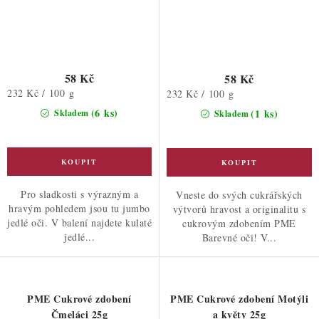
58 Kč
58 Kč
Měrná
232 Kč / 100 g
Měrná
232 Kč / 100 g
cena:
cena:
(6 ks)
(1 ks)
Skladem
Skladem
Pro sladkosti s výrazným a
Vneste do svých cukrářských
hravým pohledem jsou tu jumbo
výtvorů hravost a originalitu s
jedlé oči. V balení najdete kulaté
cukrovým zdobením PME
jedlé...
Barevné oči! V...
PME Cukrové zdobení
PME Cukrové zdobení Motýli
Čmeláci 25g
a květy 25g