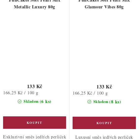
Metallic Luxury 80g
Glamour Vibes 80g
133 Kč
133 Kč
Měrná
166,25 Kč / 100 g
Měrná
166,25 Kč / 100 g
cena:
cena:
(6 ks)
(8 ks)
Skladem
Skladem
Exkluzivní směs jedlých perliček
Luxusní směs jedlých perliček