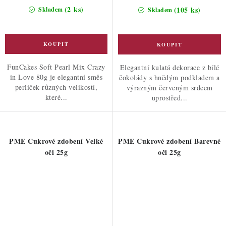
cena:
cena:
(2 ks)
(105 ks)
Skladem
Skladem
FunCakes Soft Pearl Mix Crazy
Elegantní kulatá dekorace z bílé
in Love 80g je elegantní směs
čokolády s hnědým podkladem a
perliček různých velikostí,
výrazným červeným srdcem
které...
uprostřed...
PME Cukrové zdobení Velké
PME Cukrové zdobení Barevné
oči 25g
oči 25g