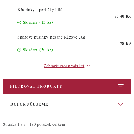
Křupinky - perličky bílé
40 Kč
od
(13 ks)
Skladem
Sněhové pusinky Řezané Růžové 20g
28 Kč
(20 ks)
Skladem
Zobrazit více produktů
FILTROVAT PRODUKTY
V
Ř
DOPORUČUJEME
ý
a
p
z
i
e
Stránka
1
z
8
-
190
položek celkem
s
n