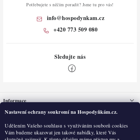
Potřebujete s něčím poradit? Jsme tu pro vás!
info
@
hospodynkam.cz
+420 773 509 080
Z
á
Informace
p
a
Nastavení ochrany soukromí na Hospodyňkám.cz.
Nepřevzetí zásilky na dobírku
O nás
t
Obchodní podmínky
Udělením Vašeho souhlasu s využíváním souborů cookies
í
Historie
O nákupu
Vám budeme ukazovat jen takové nabídky, které Vás
Hodnocení obchodu
skutečně zajímají. K těmto údajům máme přístup my a