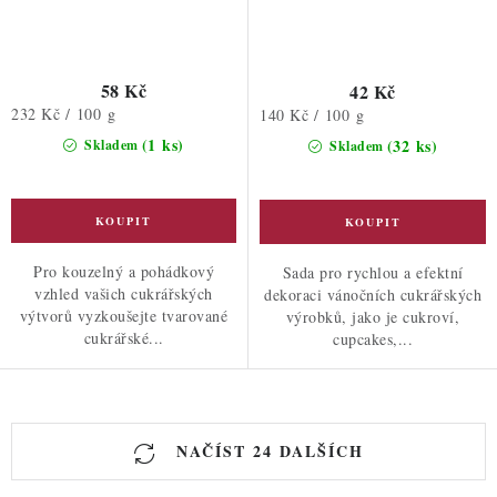
58 Kč
42 Kč
Měrná
232 Kč / 100 g
Měrná
140 Kč / 100 g
cena:
cena:
(1 ks)
(32 ks)
Skladem
Skladem
Pro kouzelný a pohádkový
Sada pro rychlou a efektní
vzhled vašich cukrářských
dekoraci vánočních cukrářských
výtvorů vyzkoušejte tvarované
výrobků, jako je cukroví,
cukrářské...
cupcakes,...
O
NAČÍST 24 DALŠÍCH
v
l