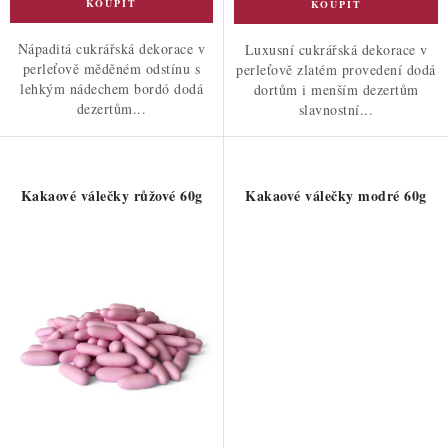
Nápaditá cukrářská dekorace v
Luxusní cukrářská dekorace v
perleťově měděném odstínu s
perleťově zlatém provedení dodá
lehkým nádechem bordó dodá
dortům i menším dezertům
dezertům...
slavnostní...
Kakaové válečky růžové 60g
Kakaové válečky modré 60g