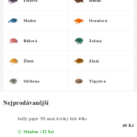
ZDRAVÉ PEČENÍ
Fialová
Hnědá
DÁRKOVÉ POUKAZY
Modrá
Oranžová
TÉMATICKÉ PRODUKTY
Růžová
Zelená
PROFI BALENÍ
Žlutá
Zlatá
NOVÉ ZBOŽÍ
ZNAČKY
Stříbrná
Třpytivá
Nepřevzetí zásilky na dobírku
Obchodní podmínky
Nejprodávanější
Hodnocení obchodu
Blog
Moje objednávka
Podmínky ochrany osobních údajů
Jedlý papír 3D mini kvítky bílé 40ks
60 Kč
(12 ks)
Skladem