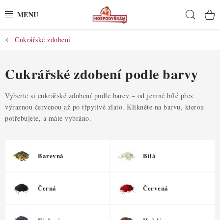
Přejít
Hleda
na
obsah
Cukrářské zdobení
POTŘEBY
POMŮCKY
Cukrářské zdobení podle barvy
SUROVINY
Vyberte si cukrářské zdobení podle barev – od jemné bílé přes
výraznou červenou až po třpytivé zlato. Klikněte na barvu, kterou
potřebujete, a máte vybráno.
DEKORACE
PRO OSLAVY
Barevná
Bílá
DO KUCHYNĚ
Černá
Červená
POCHUTINY