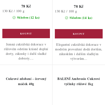
78 Kč
78 Kč
Měrná
130 Kč / 100 g
Měrná
130 Kč / 100 g
cena:
cena:
(12 ks)
(14 ks)
Skladem
Skladem
Jemná cukrářská dekorace v
Elegantní cukrářská dekorace v
růžovém odstínu krásně doplní
modrém provedení dodá dortům,
dorty, zákusky i další sladké
zákuskům i dalším sladkým
dobroty....
výtvorům...
Cukrové zdobení - červený
BALENÍ Ambrosio Cukrové
máček 40g
tyčinky růžové 1kg