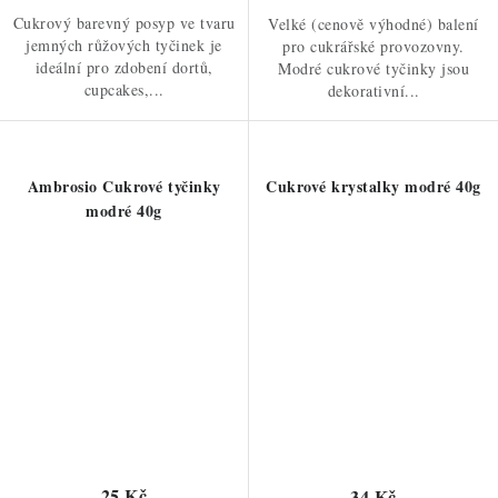
Cukrový barevný posyp ve tvaru
Velké (cenově výhodné) balení
jemných růžových tyčinek je
pro cukrářské provozovny.
ideální pro zdobení dortů,
Modré cukrové tyčinky jsou
cupcakes,...
dekorativní...
Ambrosio Cukrové tyčinky
Cukrové krystalky modré 40g
modré 40g
25 Kč
34 Kč