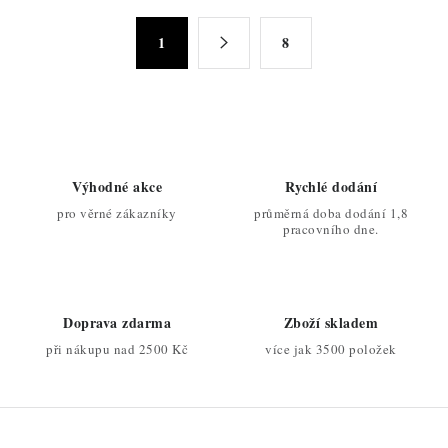
á
S
d
1
8
t
a
r
c
á
n
í
k
p
o
r
Výhodné akce
Rychlé dodání
v
v
pro věrné zákazníky
průměrná doba dodání 1,8
á
k
pracovního dne.
n
y
í
v
ý
Doprava zdarma
Zboží skladem
p
při nákupu nad 2500 Kč
více jak 3500 položek
i
s
u