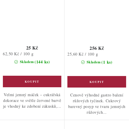
25 Kč
256 Kč
Měrná
62,50 Kč / 100 g
Měrná
25,60 Kč / 100 g
cena:
cena:
(144 ks)
(1 ks)
Skladem
Skladem
Velmi jemný máček – cukrářská
Cenově výhodné gastro balení
dekorace ve světle červené barvě
růžových tyčinek. Cukrový
je vhodný ke zdobení zákusků,...
barevný posyp ve tvaru jemných
růžových...