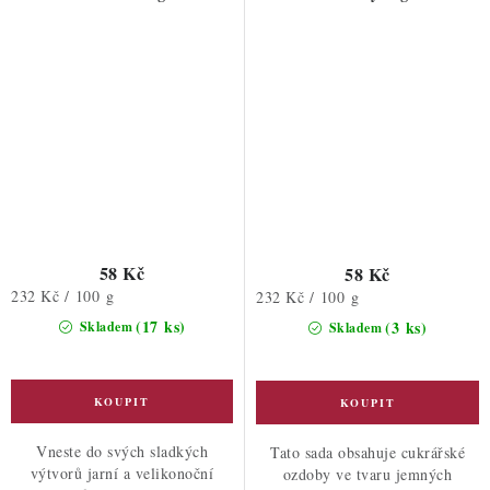
58 Kč
58 Kč
Měrná
232 Kč / 100 g
Měrná
232 Kč / 100 g
cena:
cena:
(17 ks)
(3 ks)
Skladem
Skladem
Vneste do svých sladkých
Tato sada obsahuje cukrářské
výtvorů jarní a velikonoční
ozdoby ve tvaru jemných