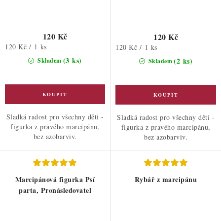
120 Kč
120 Kč
Měrná
120 Kč / 1 ks
Měrná
120 Kč / 1 ks
cena:
cena:
(3 ks)
(2 ks)
Skladem
Skladem
Sladká radost pro všechny děti -
Sladká radost pro všechny děti -
figurka z pravého marcipánu,
figurka z pravého marcipánu,
bez azobarviv.
bez azobarviv.
Marcipánová figurka Psí
Rybář z marcipánu
parta, Pronásledovatel