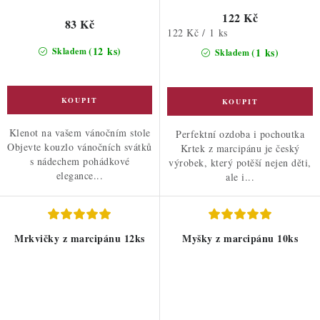
122 Kč
83 Kč
Měrná
122 Kč / 1 ks
cena:
(12 ks)
Skladem
(1 ks)
Skladem
Klenot na vašem vánočním stole
Perfektní ozdoba i pochoutka
Objevte kouzlo vánočních svátků
Krtek z marcipánu je český
s nádechem pohádkové
výrobek, který potěší nejen děti,
elegance...
ale i...
Mrkvičky z marcipánu 12ks
Myšky z marcipánu 10ks