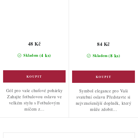
48 Kč
84 Kč
(4 ks)
(8 ks)
Skladem
Skladem
Gól pro vaše chuťové pohárky
Symbol elegance pro Vaši
Zahajte fotbalovou oslavu ve
svatební oslavu Představte si
velkém stylu s Fotbalovým
nejvznešenější doplněk, který
míčem z...
může zdobit...
O