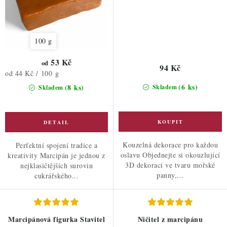
100 g
53 Kč
od
94 Kč
Měrná
od 44 Kč / 100 g
cena:
(6 ks)
(8 ks)
Skladem
Skladem
Kouzelná dekorace pro každou
Perfektní spojení tradice a
oslavu Objednejte si okouzlující
kreativity Marcipán je jednou z
3D dekoraci ve tvaru mořské
nejklasičtějších surovin
panny,...
cukrářského...
Marcipánová figurka Stavitel
Ničitel z marcipánu