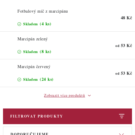
ZDRAVÉ PEČENÍ
Fotbalový míč z marcipánu
DÁRKOVÉ POUKAZY
48 Kč
(4 ks)
Skladem
TÉMATICKÉ PRODUKTY
Marcipán zelený
53 Kč
od
PROFI BALENÍ
(8 ks)
Skladem
NOVÉ ZBOŽÍ
Marcipán červený
53 Kč
od
ZNAČKY
(24 ks)
Skladem
Zobrazit více produktů
Nepřevzetí zásilky na dobírku
Obchodní podmínky
Hodnocení obchodu
Blog
Moje objednávka
Podmínky ochrany osobních údajů
FILTROVAT PRODUKTY
V
Ř
DOPORUČUJEME