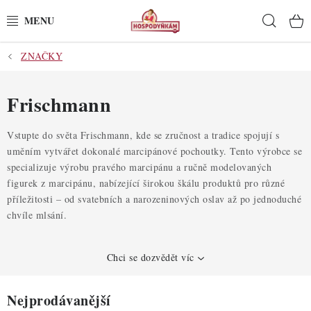
Přejít
Hleda
na
obsah
ZNAČKY
POTŘEBY
POMŮCKY
Frischmann
SUROVINY
Vstupte do světa Frischmann, kde se zručnost a tradice spojují s
uměním vytvářet dokonalé marcipánové pochoutky. Tento výrobce se
specializuje výrobu pravého marcipánu a ručně modelovaných
DEKORACE
figurek z marcipánu, nabízející širokou škálu produktů pro různé
příležitosti – od svatebních a narozeninových oslav až po jednoduché
PRO OSLAVY
chvíle mlsání.
DO KUCHYNĚ
Chci se dozvědět víc
POCHUTINY
Nejprodávanější