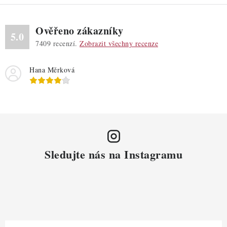
u
Ověřeno zákazníky
5.0
7409
recenzí.
Zobrazit všechny recenze
Hana Měrková
Sledujte nás na Instagramu