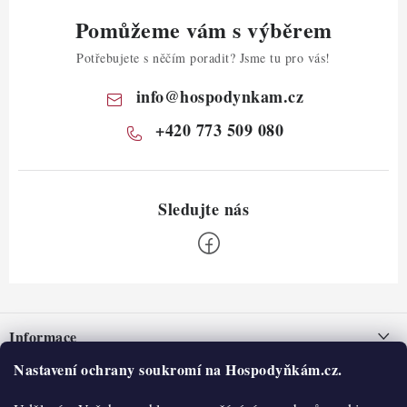
Pomůžeme vám s výběrem
Potřebujete s něčím poradit? Jsme tu pro vás!
info
@
hospodynkam.cz
+420 773 509 080
Z
á
Informace
p
a
Nastavení ochrany soukromí na Hospodyňkám.cz.
Nepřevzetí zásilky na dobírku
O nás
t
Obchodní podmínky