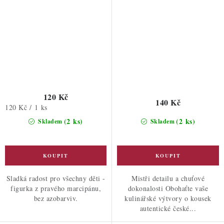
120 Kč
140 Kč
Měrná
120 Kč / 1 ks
cena:
(2 ks)
(2 ks)
Skladem
Skladem
Sladká radost pro všechny děti -
Mistři detailu a chuťové
figurka z pravého marcipánu,
dokonalosti Obohaťte vaše
bez azobarviv.
kulinářské výtvory o kousek
autentické české...