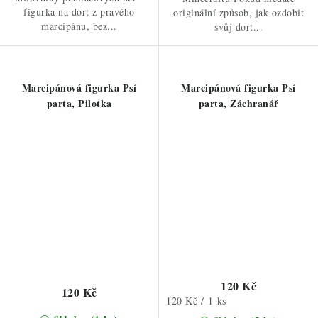
figurka na dort z pravého
originální způsob, jak ozdobit
marcipánu, bez...
svůj dort...
Marcipánová figurka Psí
Marcipánová figurka Psí
parta, Pilotka
parta, Záchranář
120 Kč
120 Kč
Měrná
120 Kč / 1 ks
cena: