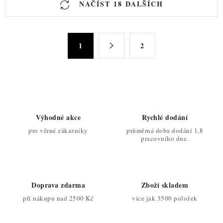
NAČÍST 18 DALŠÍCH
v
l
á
S
d
1
2
t
a
r
c
á
n
í
k
p
o
r
Výhodné akce
Rychlé dodání
v
v
pro věrné zákazníky
průměrná doba dodání 1,8
á
k
pracovního dne.
n
y
í
v
ý
Doprava zdarma
Zboží skladem
p
při nákupu nad 2500 Kč
více jak 3500 položek
i
s