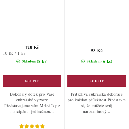
120 Kč
93 Kč
Měrná
10 Kč / 1 ks
cena:
(8 ks)
(6 ks)
Skladem
Skladem
Dokonalý dotek pro Vaše
Přitažlivá cukrářská dekorace
cukrářské výtvory
pro každou příležitost Představte
Představujeme vám Mrkvičky z
si, že můžete svůj
marcipánu, jedinečnou...
narozeninový...