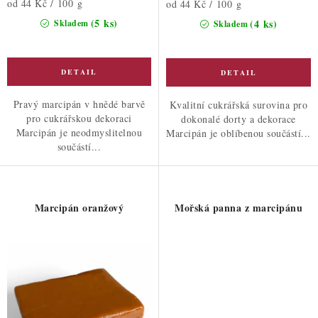
Měrná
od 44 Kč / 100 g
Měrná
od 44 Kč / 100 g
cena:
cena:
(5 ks)
(4 ks)
Skladem
Skladem
Pravý marcipán v hnědé barvě
Kvalitní cukrářská surovina pro
pro cukrářskou dekoraci
dokonalé dorty a dekorace
Marcipán je neodmyslitelnou
Marcipán je oblíbenou součástí...
součástí...
Marcipán oranžový
Mořská panna z marcipánu