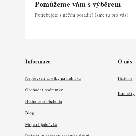
Pomůžeme vám s výběrem
Potřebujete s něčím poradit? Jsme tu pro vás!
Z
á
Informace
O nás
p
a
Nepřevzetí zásilky na dobírku
Historie
t
Obchodní podmínky
Kontakty
í
Hodnocení obchodu
Blog
Moje objednávka
Podmínky ochrany osobních údajů