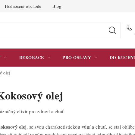
Hodnocení obchodu
Blog
Moje objednávka
Podmínky 
Y
DEKORACE
PRO OSLAVY
DO KUCHY
 olej
Kokosový olej
ázračný elixír pro zdraví a chuť
okosový ole
j, se svou charakteristickou vůní a chutí, se stal o
ároveň vyhledávaným produktem mezi zastánci zdravého životního s