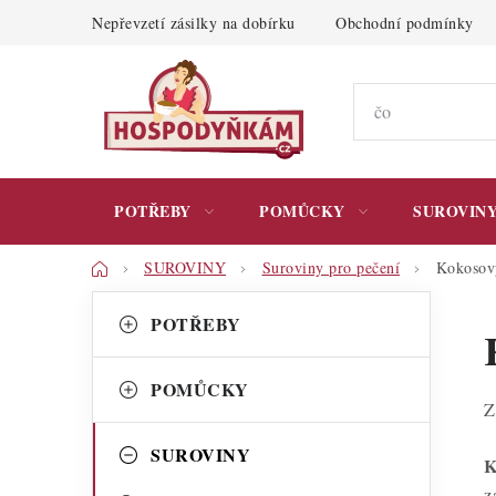
Přejít
Nepřevzetí zásilky na dobírku
Obchodní podmínky
na
obsah
POTŘEBY
POMŮCKY
SUROVIN
Domů
SUROVINY
Suroviny pro pečení
Kokosový
P
K
Přeskočit
POTŘEBY
kategorie
a
o
t
s
POMŮCKY
e
Z
t
g
SUROVINY
r
K
o
z