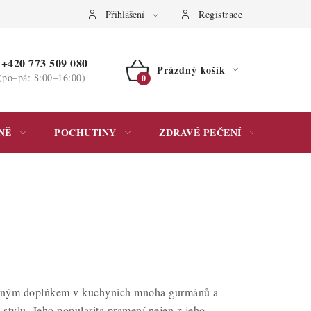
ochrany osobních údajů
Přihlášení
Registrace
+420 773 509 080
Prázdný košík
(po–pá: 8:00–16:00)
NÁKUPNÍ
KOŠÍK
NĚ
POCHUTINY
ZDRAVÉ PEČENÍ
DÁR
blíbeným doplňkem v kuchyních mnoha gurmánů a
tylu. Jeho popularita pramení nejen z jeho