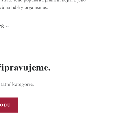
ků na lidský organismus.
víc
řipravujeme.
tatní kategorie.
HODU