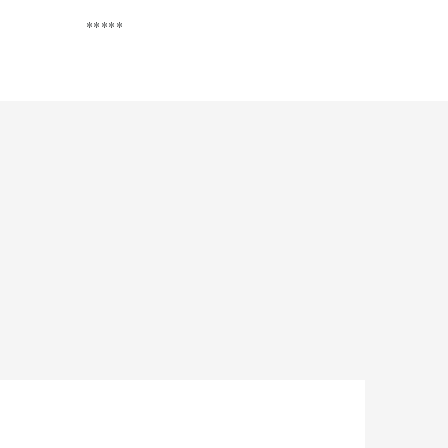
*****