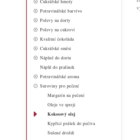
Cukrářské hmoty
a
r
v
Potravinářské barvivo
n
i
Polevy na dorty
n
e
Polevy na cukroví
í
Kvalitní čokoláda
Cukrářské směsi
p
Náplně do dortu
a
Náplň do pralinek
n
Potravinářské aroma
e
Suroviny pro pečení
Margarín na pečení
l
Oleje ve spreji
Kokosový olej
Kypřicí prášek do pečiva
Sušené droždí