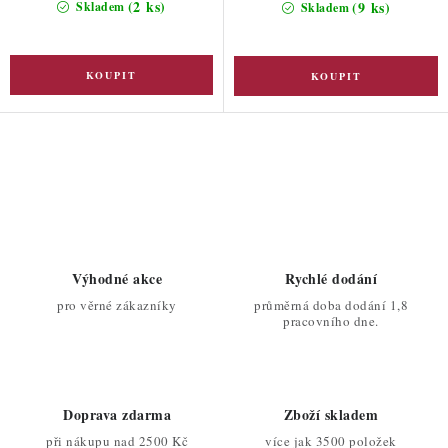
(2 ks)
(9 ks)
Skladem
Skladem
O
v
l
á
d
Výhodné akce
Rychlé dodání
a
pro věrné zákazníky
průměrná doba dodání 1,8
c
pracovního dne.
í
p
r
Doprava zdarma
Zboží skladem
v
při nákupu nad 2500 Kč
více jak 3500 položek