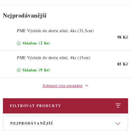
ZDRAVÉ PEČENÍ
Nejprodávanější
DÁRKOVÉ POUKAZY
TÉMATICKÉ PRODUKTY
PME Výztuže do dortu silné, 4ks (31,5cm)
98 Kč
(2 ks)
Skladem
PROFI BALENÍ
PME Výztuže do dortu silné, 4ks (15cm)
NOVÉ ZBOŽÍ
85 Kč
(9 ks)
Skladem
ZNAČKY
Zobrazit více produktů
Nepřevzetí zásilky na dobírku
Obchodní podmínky
Hodnocení obchodu
Blog
Moje objednávka
FILTROVAT PRODUKTY
Podmínky ochrany osobních údajů
V
Ř
NEJPRODÁVANĚJŠÍ
ý
a