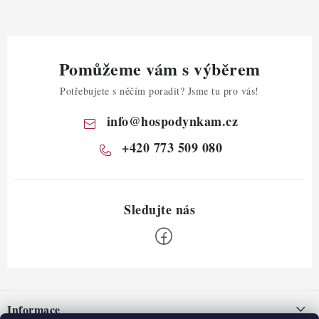
Pomůžeme vám s výběrem
Potřebujete s něčím poradit? Jsme tu pro vás!
info
@
hospodynkam.cz
+420 773 509 080
Z
á
Informace
p