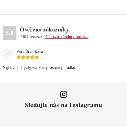
k
y
v
ý
Ověřeno zákazníky
p
5.0
7404
recenzí.
Zobrazit všechny recenze
i
s
Věra Šrámková
u
Nej ovocné gely,vše v naprostém pořádku.
Sledujte nás na Instagramu