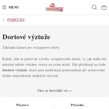
Přejít
Hleda
na
obsah
POMŮCKY
POTŘEBY
POMŮCKY
Dortové výztuže
SUROVINY
Základní kámen pro vícepatrové dorty
DEKORACE
Každý, kdo se pustil do výroby vícepatrového dortu, ví, jak může být
náročné udržet všechny vrstvy na svém místě. Zde přicházejí na řadu
dortové výztuže
, které jsou nezbytným pomocníkem při sestavování
PRO OSLAVY
těchto majestátních sladkých výtvorů.
DO KUCHYNĚ
Chci se dozvědět víc
POCHUTINY
Plastové
Přírodní